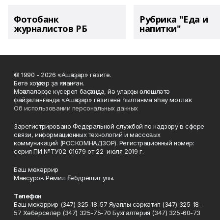
Фотобанк
Рубрика "Еда и
журналистов РБ
напитки"
© 1990 - 2026 «Ашҡаҙар» гәзите.
Бөтә хоҡуҡтар ҙа яҡланған.
Мәҡәләләрҙе күсереп баҫҡанда, йә уларҙы өлөшләтә
файҙаланғанда «Ашҡаҙар» гәзитенә һылтанма яһау мотлаҡ.
Об использовании персональных данных
Зарегистрировано Федеральной службой по надзору в сфере
связи, информационных технологий и массовых
коммуникаций (РОСКОМНАДЗОР). Регистрационный номер:
серия ПИ №ТУ02-01679 от 22 июля 2019 г.
Баш мөхәррир
Мансуров Рәмил Ғәбдрәшит улы.
Телефон
Баш мөхәррир (347) 325-18-57 Яуаплы сәркәтип (347) 325-18-
57 Хәбәрселәр (347) 325-75-70 Бухгалтерия (347) 325-60-73