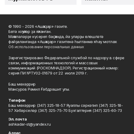
© 1990 - 2026 «Ашҡаҙар» гәзите.
Бөтә хоҡуҡтар ҙа яҡланған.
Мәҡәләләрҙе күсереп баҫҡанда, йә уларҙы өлөшләтә
файҙаланғанда «Ашҡаҙар» гәзитенә һылтанма яһау мотлаҡ.
Об использовании персональных данных
Зарегистрировано Федеральной службой по надзору в сфере
связи, информационных технологий и массовых
коммуникаций (РОСКОМНАДЗОР). Регистрационный номер:
серия ПИ №ТУ02-01679 от 22 июля 2019 г.
Баш мөхәррир
Мансуров Рәмил Ғәбдрәшит улы.
Телефон
Баш мөхәррир (347) 325-18-57 Яуаплы сәркәтип (347) 325-18-
57 Хәбәрселәр (347) 325-75-70 Бухгалтерия (347) 325-60-73
Эл. почта
ashkadar-st@yandex.ru
Адрес