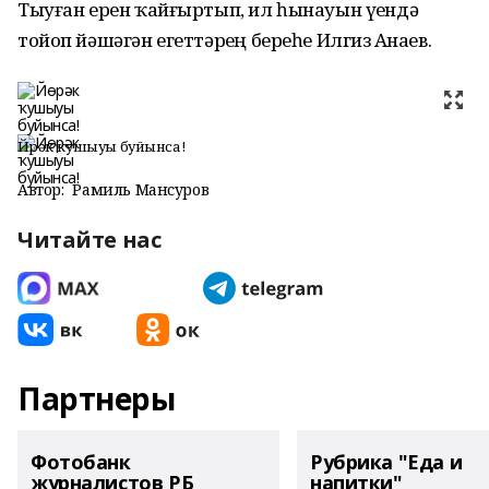
Тыуған ерен ҡайғыртып, ил һынауын үҙендә
тойоп йәшәгән егеттәрҙең береһе Илгиз Аҙнаев.
Йөрәк ҡушыуы буйынса!
Автор:
Рамиль Мансуров
Читайте нас
Партнеры
Фотобанк
Рубрика "Еда и
журналистов РБ
напитки"