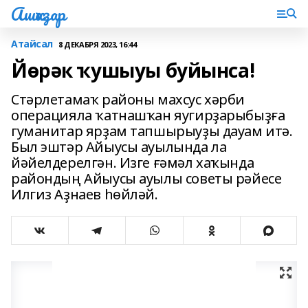
Ашҡаҙар
Атайсал
8 ДЕКАБРЯ 2023, 16:44
Йөрәк ҡушыуы буйынса!
Стәрлетамаҡ районы махсус хәрби
операцияла ҡатнашҡан яугирҙарыбыҙға
гуманитар ярҙам тапшырыуҙы дауам итә.
Был эштәр Айыусы ауылында ла
йәйелдерелгән. Изге ғәмәл хаҡында
райондың Айыусы ауылы советы рәйесе
Илгиз Аҙнаев һөйләй.