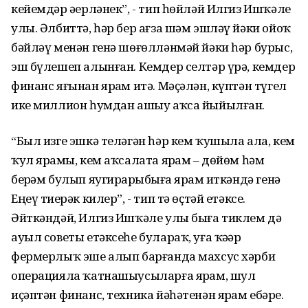
кейемдәр әҙерләнек”, - тип һөйләй Илгиз Ишҡәле
улы. Әлбиттә, һәр бер ағза шәм эшләү йәки ойоҡ
бәйләү менән генә шөғөлләнмәй йәки һәр бурыс,
эш бүлешеп алынған. Кемдер селтәр үрә, кемдер
финанс яғынан ярҙам итә. Мәҫәлән, күптән түгел
ике миллион һумдан ашыу аҡса йыйылған.
“Был изге эшкә теләгән һәр кем ҡушыла ала, кем
ҡул ярҙамы, кем аҡсалата ярҙам – дөйөм һәм
берҙәм булып яугирҙарыбыҙға ярҙам иткәндә генә
Еңеү тиҙерәк килер”, - тип тә өҫтәй етәксе.
Әйткәндәй, Илгиз Ишҡәле улы быға тиклем дә
ауыл советы етәксеһе булараҡ, уға ҡәҙәр
фермерлыҡ эше алып барғанда махсус хәрби
операцияла ҡатнашыусыларға ярҙам, шул
иҫәптән финанс, техника йәһәтенән ярҙам ебәрҙе.