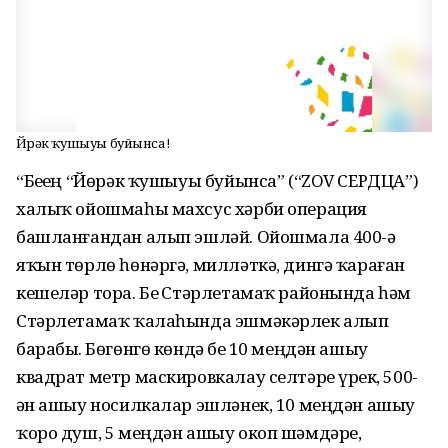
Йөрәк ҡушыуы буйынса!
“Беҙҙең “Йөрәк ҡушыуы буйынса” (“ZOV СЕРДЦА”)
халыҡ ойошмаһы махсус хәрби операция
башланғандан алып эшләй. Ойошмала 400-ҙә
яҡын төрлө һөнәргә, милләткә, дингә ҡараған
кешеләр тора. Беҙ Стәрлетамаҡ районында һәм
Стәрлетамаҡ ҡалаһында эшмәкәрлек алып
барабыҙ. Бөгөнгө көндә беҙ 10 меңдән ашыу
квадрат метр маскировкалау селтәре үрҙек, 500-
ҙән ашыу носилкалар эшләнек, 10 меңдән ашыу
ҡоро душ, 5 меңдән ашыу окоп шәмдәре,