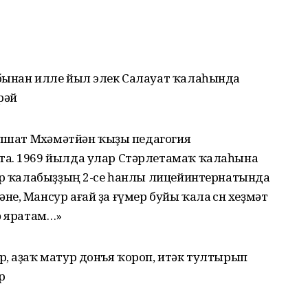
бынан илле йыл элек Салауат ҡалаһында
рәй
өлшат Мөхәмәтйән ҡыҙы педагогия
та. 1969 йылда улар Стәрлетамаҡ ҡалаһына
дар ҡалабыҙҙың 2-се һанлы лицейинтернатында
, Мансур ағай ҙа ғүмер буйы ҡала өсөн хеҙмәт
ә яратам…»
р, аҙаҡ матур донъя ҡороп, итәк тултырып
р