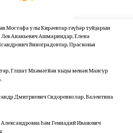
ән Мостафа улы Кирәевтар гәүһәр туйҙарын
 Лев Ананьевич Ашмариндар, Елена
сандрович Виноградовтар, Прасковья
ар, Гөлшат Мөхәмәтйән ҡыҙы менән Мансур
,
сандр Дмитриевич Сидоренколар, Валентина
 Александровна һәм Геннадий Иванович
ы