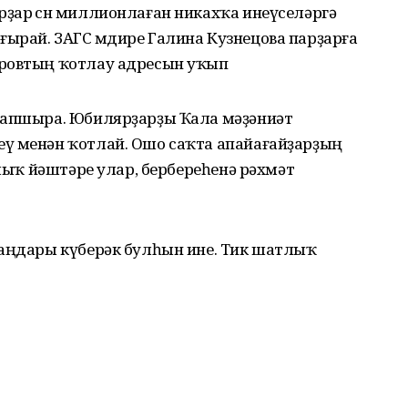
ҙар өсөн миллионлаған никахҡа инеүселәргә
ырай. ЗАГС мөдире Галина Кузнецова парҙарға
ировтың ҡотлау адресын уҡып
тапшыра. Юбилярҙарҙы Ҡала мәҙәниәт
ү менән ҡотлай. Ошо саҡта апайағайҙарҙың
тлыҡ йәштәре улар, бербереһенә рәхмәт
таңдары күберәк булһын ине. Тик шатлыҡ