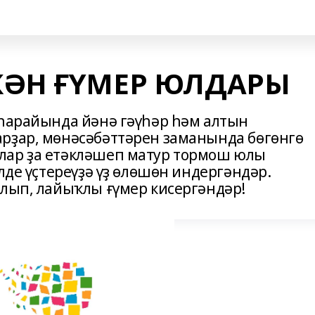
КӘН ҒҮМЕР ЮЛДАРЫ
 һарайында йәнә гәүһәр һәм алтын
рҙар, мөнәсәбәттәрен заманында бөгөнгө
лар ҙа етәкләшеп матур тормош юлы
лде үҫтереүҙә үҙ өлөшөн индергәндәр.
алып, лайыҡлы ғүмер кисергәндәр!