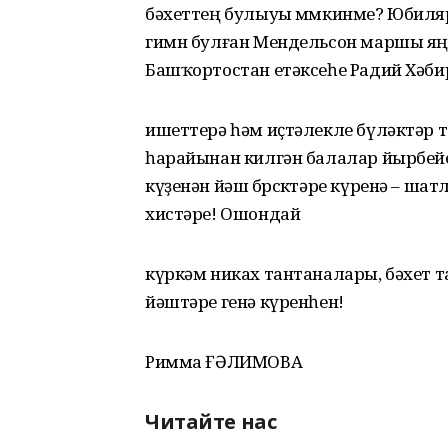
бәхеттең булыуы мөмкинме? Юбиляр
гимн булған Мендельсон маршы яңғ
Башҡортостан етәксеһе Радий Хәб
ишеттерә һәм иҫтәлекле бүләктәр 
һарайынан килгән балалар йырбейе
күҙенән йәш бөрсөктәре күренә – ша
хистәре! Ошондай
күркәм никах тантаналары, бәхет 
йәштәре генә күренһен!
Римма ҒӘЛИМОВА
Читайте нас