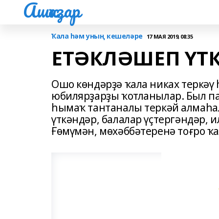
Ашҡаҙар
Ҡала һәм уның кешеләре
17 МАЯ 2019, 08:35
ЕТӘКЛӘШЕП ҮТ
Ошо көндәрҙә ҡала никах теркәү
юбилярҙарҙы ҡотланылар. Был па
һымаҡ тантаналы теркәй алмаһа
үткәндәр, балалар үҫтергәндәр, и
Ғөмүмән, мөхәббәтеренә тоғро ҡ