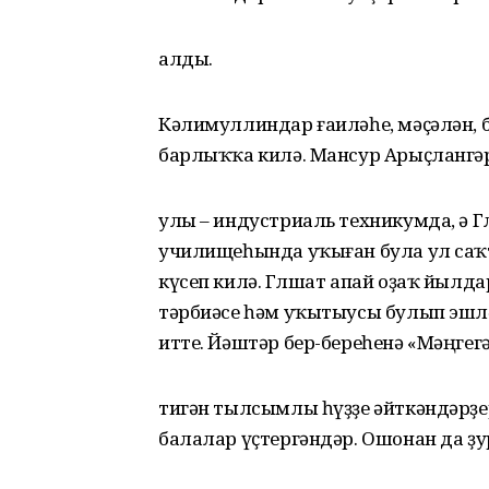
алды.
Кәлимуллиндар ғаиләһе, мәҫәлән, 
барлыҡҡа килә. Мансур Арыҫлангә
улы – индустриаль техникумда, ә Г
училищеһында уҡыған була ул саҡ
күсеп килә. Гөлшат апай оҙаҡ йыл
тәрбиәсе һәм уҡытыусы булып эшләне
итте. Йәштәр бер-береһенә «Мәңгег
тигән тылсымлы һүҙҙе әйткәндәрҙе
балалар үҫтергәндәр. Ошонан да ҙу