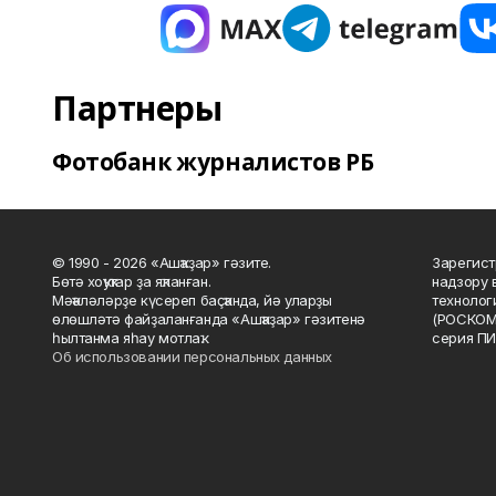
Партнеры
Фотобанк журналистов РБ
© 1990 - 2026 «Ашҡаҙар» гәзите.
Зарегист
Бөтә хоҡуҡтар ҙа яҡланған.
надзору 
Мәҡәләләрҙе күсереп баҫҡанда, йә уларҙы
технолог
өлөшләтә файҙаланғанда «Ашҡаҙар» гәзитенә
(РОСКОМ
һылтанма яһау мотлаҡ.
серия ПИ
Об использовании персональных данных