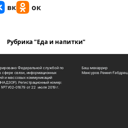
Рубрика "Еда и напитки"
рировано Федеральной службой по
Баш мөхәррир
в сфере связи, информационных
Мансуров Рәмил Ғәбдрәш
ий и массовых коммуникаций
НАДЗОР). Регистрационный номер:
 №ТУ02-01679 от 22 июля 2019 г.