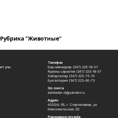
Рубрика "Животные"
Телефон
ит улы.
Баш мөхәррир (347) 325-18-57
Яуаплы сәркәтип (347) 325-18-57
Хәбәрселәр (347) 325-75-70
Бухгалтерия (347) 325-60-73
Эл. почта
ashkadar-st@yandex.ru
Адрес
453124, РБ, г. Стерлитамак, ул.
Комсомольская, 82
Рекламная служба