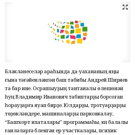
Бүләкләнеүселәр араһында да-уахананың яңы
ғына тәғәйенләнгән баш табибы Андрей Ширяев
та бар ине. Осрашыуҙың тантаналы өлөшөнән
һуң Владимир Иванович табиптарҙы борсоған
һорауҙарға яуап бирҙе. Юлдарҙы, тротуарҙарҙы
төҙөкләндереү, машиналарҙы парковкалау,
“Башҡорт ихаталары” программаһы, күп балалы
ғаиләләргә бүленгән ер участкалары, психик