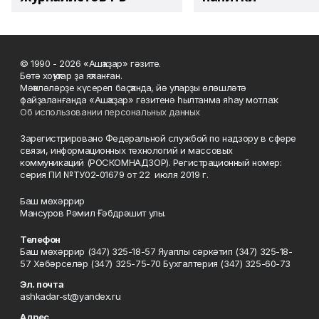
© 1990 - 2026 «Ашҡаҙар» гәзите.
Бөтә хоҡуҡтар ҙа яҡланған.
Мәҡәләләрҙе күсереп баҫҡанда, йә уларҙы өлөшләтә
файҙаланғанда «Ашҡаҙар» гәзитенә һылтанма яһау мотлаҡ.
Об использовании персональных данных
Зарегистрировано Федеральной службой по надзору в сфере
связи, информационных технологий и массовых
коммуникаций (РОСКОМНАДЗОР). Регистрационный номер:
серия ПИ №ТУ02-01679 от 22 июля 2019 г.
Баш мөхәррир
Мансуров Рәмил Ғәбдрәшит улы.
Телефон
Баш мөхәррир (347) 325-18-57 Яуаплы сәркәтип (347) 325-18-
57 Хәбәрселәр (347) 325-75-70 Бухгалтерия (347) 325-60-73
Эл. почта
ashkadar-st@yandex.ru
Адрес