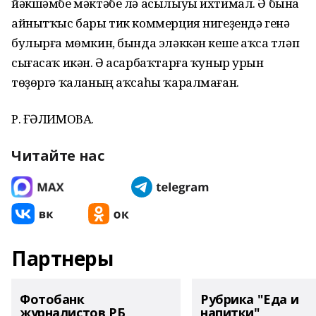
йәкшәмбе мәктәбе лә асылыуы ихтимал. Ә бына
айнытҡыс бары тик коммерция нигеҙендә генә
булырға мөмкин, бында эләккән кеше аҡса түләп
сығасаҡ икән. Ә асарбаҡтарға ҡуныр урын
төҙөргә ҡаланың аҡсаһы ҡаралмаған.
Р. ҒӘЛИМОВА.
Читайте нас
Партнеры
Фотобанк
Рубрика "Еда и
журналистов РБ
напитки"