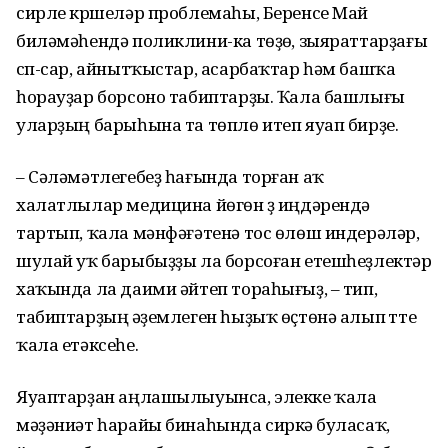
сирле күршеләр проблемаһы, Беренсе Май
биләмәһендә поликлини-ка төҙөү, зыяраттарҙағы
сүп-сар, айнытҡыстар, асарбаҡтар һәм башҡа
һорауҙар борсоно табиптарҙы. Ҡала башлығы
уларҙың барыһына та төплө итеп яуап бирҙе.
– Сәләмәтлегебеҙ һағында торған аҡ
халатлылар медицина йөгөн үҙ иңдәрендә
тартып, ҡала мәнфәғәтенә тос өлөш индерәләр,
шулай уҡ барыбыҙҙы ла борсоған етешһеҙлектәр
хаҡында ла даими әйтеп тораһығыҙ, – тип,
табиптарҙың әүҙемлеген һыҙыҡ өҫтөнә алып үтте
ҡала етәксеһе.
Яуаптарҙан аңлашылыуынса, элекке ҡала
мәҙәниәт һарайы бинаһында сиркәү буласаҡ,