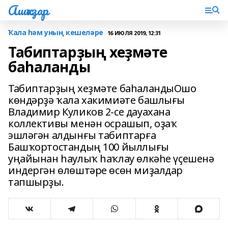
Ашҡаҙар
Ҡала һәм уның кешеләре
16 ИЮЛЯ 2019, 12:31
Табиптарҙың хеҙмәте
баһаланды
Табиптарҙың хеҙмәте баһаландыОшо
көндәрҙә ҡала хакимиәте башлығы
Владимир Куликов 2-се дауахана
коллективы менән осрашып, оҙаҡ
эшләгән алдынғы табиптарға
Башҡортостандың 100 йыллығы
уңайынан һаулыҡ һаҡлау өлкәһе үҫешенә
индергән өлөштәре өсөн миҙалдар
тапшырҙы.