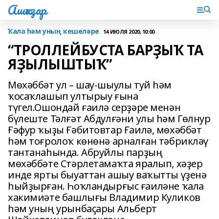
Ашҡаҙар
Ҡала һәм уның кешеләре
14 ИЮЛЯ 2020, 10:00
“ТРОЛЛЕЙБУСТА БАРҘЫҠ ТА
ЯҘЫЛЫШТЫҠ”
Мөхәббәт ул – шау-шыулы туй һәм
ҡосаҡлашып ултырыу ғына
түгел.Ошондай ғаилә серҙәре менән
бүлеште Тәлғәт Абдулғәни улы һәм Гөлнур
Ғәфур ҡыҙы Ғәбитовтар Ғаилә, мөхәббәт
һәм тоғролоҡ көнөнә арналған тәбрикләү
тантанаһында. Абруйлы парҙың
мөхәббәте Стәрлетамаҡта яралып, хәҙер
инде ярты быуаттан ашыу ваҡытты үҙенә
һыйҙырған. Һоҡландырғыс ғаиләне ҡала
хакимиәте башлығы Владимир Куликов
һәм уның урынбаҫары Альберт