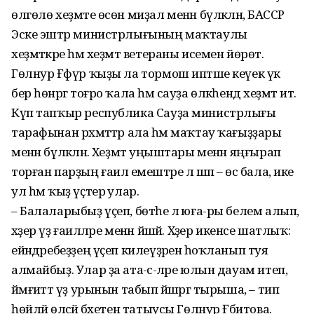
өлгөлө хеҙмәте өсөн миҙал менән бүләкләнә, БАССР
Эске эштәр министрлығының маҡтаулы
хеҙмәткәре һәм хеҙмәт ветераны исемен йөрөтә.
Гөлнур Ғәфүр ҡыҙы ла тормош иптәше кеүек үк
бер һөнәргә тоғро ҡала һәм сауҙа өлкәһендә хеҙмәт итә.
Күп тапҡыр республика Сауҙа министрлығы
тарафынан рәхмәттәр ала һәм маҡтау ҡағыҙҙары
менән бүләкләнә. Хеҙмәт уңыштары менән яңғырап
торған парҙың ғаилә емештәре лә шәп – өс бала, ике
ул һәм ҡыҙ үҫтерә улар.
– Балаларыбыҙ үҫеп, бөтәһе лә юға-ры белем алып,
хәҙер үҙ ғаиләләре менән йәшәй. Хәҙер икенсе шатлыҡ:
ейәндәребеҙҙең үҫеп килеүҙәренә һоҡланып туя
алмайбыҙ. Улар ҙа ата-әсә-ләре юлын дауам итеп,
йәмғиәттә үҙ урынын табып йәшәргә тырыша, – тип
һөйләй өләсәй бәхетен татыусы Гөлнур Ғәбитова.