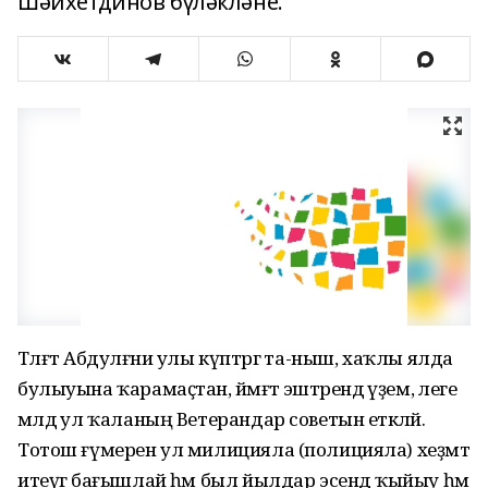
Шәйхетдинов бүләкләне.
Тәлғәт Абдулғәни улы күптәргә та-ныш, хаҡлы ялда
булыуына ҡарамаҫтан, йәмәғәт эштәрендә әүҙем, әлеге
мәлдә ул ҡаланың Ветерандар советын етәкләй.
Тотош ғүмерен ул милицияла (полицияла) хеҙмәт
итеүгә бағышлай һәм был йылдар эсендә ҡыйыу һәм