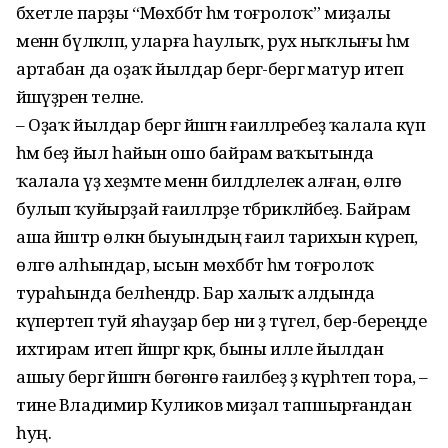
бәхетле парҙы “Мөхәббәт һәм тоғролоҡ” миҙалы
менән бүләкләп, уларға һаулыҡ, рух ныҡлығы һәм
артабан да оҙаҡ йылдар бергә-бергә матур итеп
йәшәүҙәрен теләне.
– Оҙаҡ йылдар бергә йәшәгән ғаиләләребеҙ ҡалала күп
һәм беҙ йыл һайын ошо байрам ваҡытында
ҡалала үҙ хеҙмәте менән билдәлелек алған, өлгө
булып ҡуйырҙай ғаиләләрҙе тәбрикләйбеҙ. Байрам
аша йәштәр өлкән быуындың ғаилә тарихын күреп,
өлгө алһындар, ысын мөхәббәт һәм тоғролоҡ
тураһында белһендәр. Бар халыҡ алдында
күпертеп туй яһауҙар бер ни ҙә түгел, бер-береңде
ихтирам итеп йәшәргә кәрәк, быны илле йылдан
ашыу бергә йәшәгән бөгөнгө ғаиләбеҙ ҙә күрһәтеп тора, –
тине Владимир Куликов миҙал тапшырғандан
һуң.