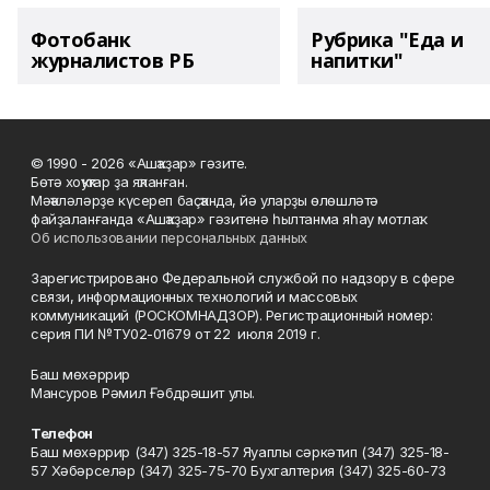
Фотобанк
Рубрика "Еда и
журналистов РБ
напитки"
© 1990 - 2026 «Ашҡаҙар» гәзите.
Бөтә хоҡуҡтар ҙа яҡланған.
Мәҡәләләрҙе күсереп баҫҡанда, йә уларҙы өлөшләтә
файҙаланғанда «Ашҡаҙар» гәзитенә һылтанма яһау мотлаҡ.
Об использовании персональных данных
Зарегистрировано Федеральной службой по надзору в сфере
связи, информационных технологий и массовых
коммуникаций (РОСКОМНАДЗОР). Регистрационный номер:
серия ПИ №ТУ02-01679 от 22 июля 2019 г.
Баш мөхәррир
Мансуров Рәмил Ғәбдрәшит улы.
Телефон
Баш мөхәррир (347) 325-18-57 Яуаплы сәркәтип (347) 325-18-
57 Хәбәрселәр (347) 325-75-70 Бухгалтерия (347) 325-60-73