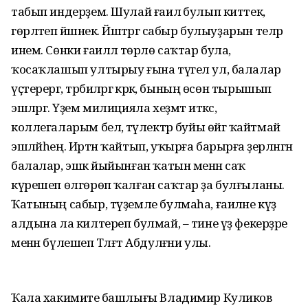
табып индерҙем. Шулай ғаилә булып киттек,
гөрләтеп йәшәнек. Йәштәргә сабыр булыуҙарын теләр
инем. Сөнки ғаиләлә төрлө саҡтар була,
ҡосаҡлашып ултырыу ғына түгел ул, балалар
үҫтерергә, тәрбиәләргә кәрәк, бының өсөн тырышып
эшләргә. Үҙем милицияла хеҙмәт иткәс,
коллегаларым белә, тәүлектәр буйы өйгә ҡайтмай
эшләйһең. Иртән ҡайтып, уҡырға барырға әҙерләнгән
балалар, эшкә йыйынған ҡатын менән саҡ
күрешеп өлгөрөп ҡалған саҡтар ҙа булғыланы.
Ҡатының сабыр, түҙемле булмаһа, ғаиләне күҙ
алдына ла килтереп булмай, – тине үҙ фекерҙәре
менән бүлешеп Тәлғәт Абдулғәни улы.
Ҡала хакимиәте башлығы Владимир Куликов