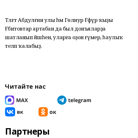
Тәлғәт Абдулғәни улы һәм Гөлнур Ғәфүр ҡыҙы
Ғәбитовтар артабан да был донъяларҙа
шатланып йәшәһен, уларға оҙон ғүмер, һаулыҡ
теләп ҡалабыҙ.
Читайте нас
Партнеры