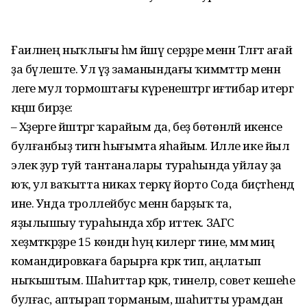
Ғаиләнең ныҡлығы һәм йәшәү серҙәре менән Тәлғәт ағай
ҙа бүлеште. Ул үҙ заманындағы ҡиммәттәр менән
әлеге мул тормоштағы күренештәргә иғтибар итергә
кәңәш бирҙе:
– Хәҙерге йәштәргә ҡарайым да, беҙ бөтөнләй икенсе
булғанбыҙ тигән һығымта яһайым. Илле ике йыл
элек ҙур туй тантаналары тураһында уйлау ҙа
юҡ, ул ваҡытта никах теркәү йорто Сода биҫтәһендә
ине. Унда троллейбус менән барҙыҡ та,
яҙылышыу тураһында хәбәр иттек. ЗАГС
хеҙмәткәрҙәре 15 көндән һуң килергә тине, әммә миңә
командировкаға барырға кәрәк тип, аңлатып
ныҡыштым. Шаһиттар кәрәк, тинеләр, совет кешеһе
булғас, аптырап торманым, шаһитты урамдан