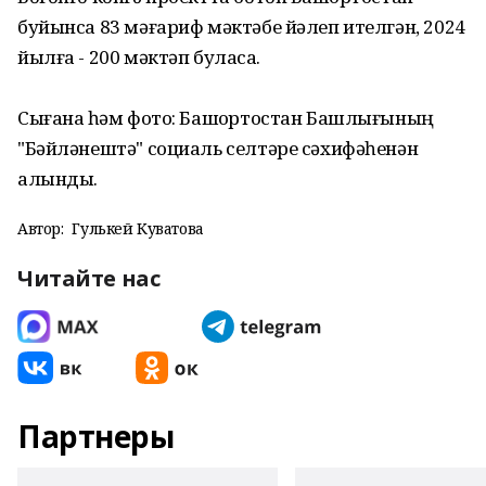
буйынса 83 мәғариф мәктәбе йәлеп ителгән, 2024
йылға - 200 мәктәп буласаҡ.
Сығанаҡ һәм фото: Башҡортостан Башлығының
"Бәйләнештә" социаль селтәре сәхифәһенән
алынды.
Автор:
Гулькей Куватова
Читайте нас
Партнеры