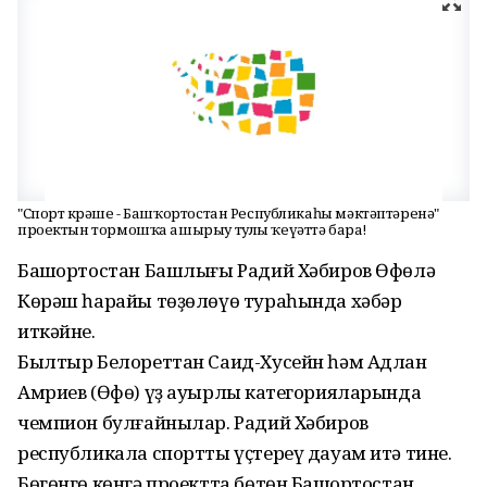
"Спорт көрәше - Башҡортостан Республикаһы мәктәптәренә"
проектын тормошҡа ашырыу тулы ҡеүәттә бара!
Башҡортостан Башлығы Радий Хәбиров Өфөлә
Көрәш һарайы төҙөлөүө тураһында хәбәр
иткәйне.
Былтыр Белореттан Саид-Хусейн һәм Адлан
Амриев (Өфө) үҙ ауырлыҡ категорияларында
чемпион булғайнылар. Радий Хәбиров
республикала спортты үҫтереү дауам итә тине.
Бөгөнгө көнгә проектта бөтөн Башҡортостан