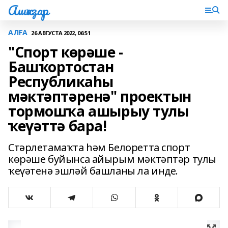
Ашҡаҙар
АЛҒА
26 АВГУСТА 2022, 06:51
"Спорт көрәше -
Башҡортостан
Республикаһы
мәктәптәренә" проектын
тормошҡа ашырыу тулы
ҡеүәттә бара!
Стәрлетамаҡта һәм Белоретта спорт
көрәше буйынса айырым мәктәптәр тулы
ҡеүәтенә эшләй башланы ла инде.