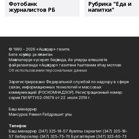
Фотобанк
Рубрика "Еда и
журналистов РБ
напитки"
© 1990 - 2026 «Ашҡаҙар» гәзите.
Бөтә хоҡуҡтар ҙа яҡланған.
Мәҡәләләрҙе күсереп баҫҡанда, йә уларҙы өлөшләтә
файҙаланғанда «Ашҡаҙар» гәзитенә һылтанма яһау мотлаҡ.
Об использовании персональных данных
Зарегистрировано Федеральной службой по надзору в сфере
связи, информационных технологий и массовых
коммуникаций (РОСКОМНАДЗОР). Регистрационный номер:
серия ПИ №ТУ02-01679 от 22 июля 2019 г.
Баш мөхәррир
Мансуров Рәмил Ғәбдрәшит улы.
Телефон
Баш мөхәррир (347) 325-18-57 Яуаплы сәркәтип (347) 325-18-
57 Хәбәрселәр (347) 325-75-70 Бухгалтерия (347) 325-60-73