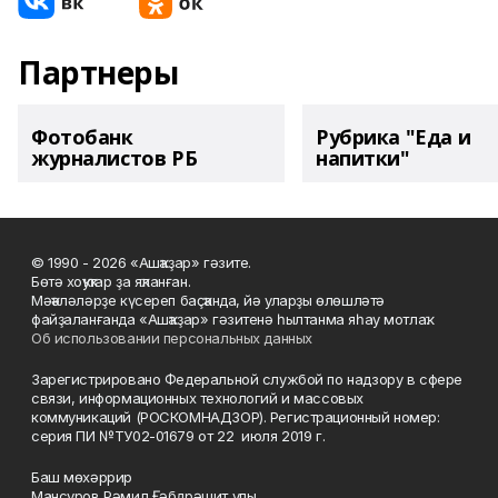
Партнеры
Фотобанк
Рубрика "Еда и
журналистов РБ
напитки"
© 1990 - 2026 «Ашҡаҙар» гәзите.
Бөтә хоҡуҡтар ҙа яҡланған.
Мәҡәләләрҙе күсереп баҫҡанда, йә уларҙы өлөшләтә
файҙаланғанда «Ашҡаҙар» гәзитенә һылтанма яһау мотлаҡ.
Об использовании персональных данных
Зарегистрировано Федеральной службой по надзору в сфере
связи, информационных технологий и массовых
коммуникаций (РОСКОМНАДЗОР). Регистрационный номер:
серия ПИ №ТУ02-01679 от 22 июля 2019 г.
Баш мөхәррир
Мансуров Рәмил Ғәбдрәшит улы.