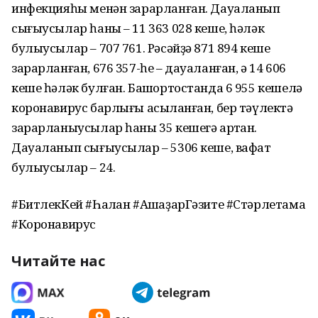
инфекцияһы менән зарарланған. Дауаланып
сығыусылар һаны – 11 363 028 кеше, һәләк
булыусылар – 707 761. Рәсәйҙә 871 894 кеше
зарарланған, 676 357-һе – дауаланған, ә 14 606
кеше һәләк булған. Башҡортостанда 6 955 кешелә
коронавирус барлығы асыҡланған, бер тәүлектә
зарарланыусылар һаны 35 кешегә артҡан.
Дауаланып сығыусылар – 5306 кеше, вафат
булыусылар – 24.
#БитлекКей #Һаҡлан #АшҡаҙарГәзите #Стәрлетамаҡ
#Коронавирус
Читайте нас