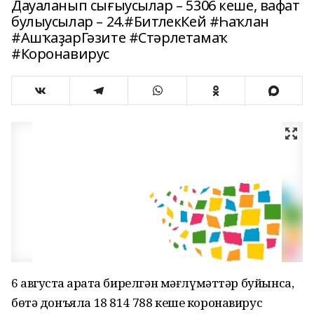
Дауаланып сығыусылар – 5306 кеше, вафат
булыусылар – 24.#БитлекКей #Һаҡлан
#АшҡаҙарГәзите #Стәрлетамаҡ
#Коронавирус
6 августҡа ҡарата бирелгән мәғлүмәттәр буйынса,
бөтә донъяла 18 814 788 кеше коронавирус