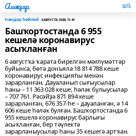
Ашҡаҙар
Һандар һөйләй
6 АВГУСТА 2020, 11:41
Башҡортостанда 6 955
кешелә коронавирус
асыҡланған
6 августҡа ҡарата бирелгән мәғлүмәттәр
буйынса, бөтә донъяла 18 814 788 кеше
коронавирус инфекцияһы менән
зарарланған. Дауаланып сығыусылар
һаны – 11 363 028 кеше, һәләк булыусылар
– 707 761. Рәсәйҙә 871 894 кеше
зарарланған, 676 357-һе – дауаланған, ә 14
606 кеше һәләк булған. Башҡортостанда 6
955 кешелә коронавирус барлығы
асыҡланған, бер тәүлектә
зарарланыусылар һаны 35 кешегә артҡан.