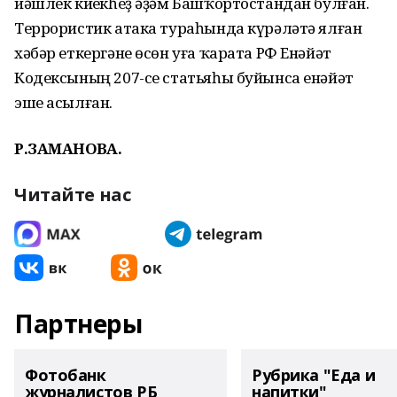
йәшлек киҫекһеҙ әҙәм Башҡортостандан булған.
Террористик атака тураһында күрәләтә ялған
хәбәр еткергәне өсөн уға ҡарата РФ Енәйәт
Кодексының 207-се статьяһы буйынса енәйәт
эше асылған.
Р.ЗАМАНОВА.
Читайте нас
Партнеры
Фотобанк
Рубрика "Еда и
журналистов РБ
напитки"