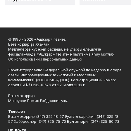
© 1990 - 2026 «Ашҡаҙар» гәзите.
Бөтә хоҡуҡтар ҙа яҡланған.
Мәҡәләләрҙе күсереп баҫҡанда, йә уларҙы өлөшләтә
файҙаланғанда «Ашҡаҙар» гәзитенә һылтанма яһау мотлаҡ.
Об использовании персональных данных
Зарегистрировано Федеральной службой по надзору в сфере
связи, информационных технологий и массовых
коммуникаций (РОСКОМНАДЗОР). Регистрационный номер:
серия ПИ №ТУ02-01679 от 22 июля 2019 г.
Баш мөхәррир
Мансуров Рәмил Ғәбдрәшит улы.
Телефон
Баш мөхәррир (347) 325-18-57 Яуаплы сәркәтип (347) 325-18-
57 Хәбәрселәр (347) 325-75-70 Бухгалтерия (347) 325-60-73
Эл. почта