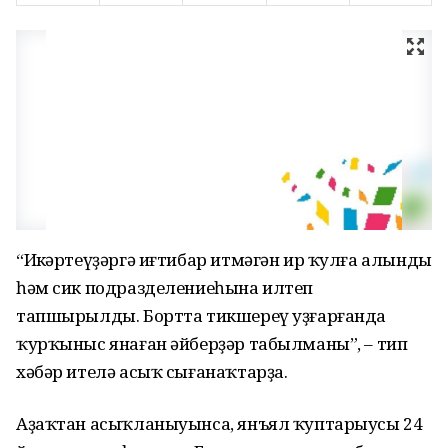
“Иҫкәртеүҙәргә иғтибар итмәгән ир ҡулға алынды
һәм сик подразделениеһына илтеп
тапшырылды. Бортта тикшереү уҙғарғанда
ҡурҡыныс янаған әйберҙәр табылманы”, – тип
хәбәр ителә асыҡ сығанаҡтарҙа.
Аҙаҡтан асыҡланыуынса, янъял ҡуптарыусы 24