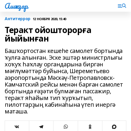
Ашҡаҙар
Антитеррор
12 НОЯБРЯ 2020, 15:40
Теракт ойошторорға
йыйынған
Башҡортостан кешеһе самолет бортында
ҡулға алынған. Эске эштәр министрлығы
хоҡуҡ һаҡлау органдарына биргән
мәғлүмәттәр буйынса, Шереметьево
аэропортында Мәскәү-Петропавловск-
Камчатский рейсы менән барған самолет
бортында ғәҙәти булмаған пассажир,
теракт яһайым тип ҡурҡытып,
пилоттарҙың кабинаһына үтеп инергә
маташа.