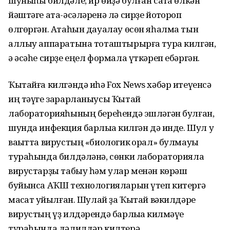
шуныһы билдәле, ир өйҙә булған саҡта өлкән
йәштәге ата-әсәләренә лә сирҙе йоҡтороп
өлгөргән. Атаһын дауалау өсөн яһалма тын
аллыу аппаратына тоташтырырға тура килгән,
ә әсәһе сирҙе еңел формала үткәреп ебәргән.
Ҡытайға килгәндә иһә Fox News хәбәр итеүенсә
иң тәүге зарарланыусы Ҡытай
лабораторияһының береһендә эшләгән булған,
шунда инфекция барлыҡҡа килгән дә инде. Шул уҡ
ваҡытта вирустың «биологик ҡорал» булмауы
тураһында билдәләнә, сөнки лабораторияла
вирустарҙы табыу һәм улар менән көрәш
буйынса АҠШ технологияларын үтеп китергә
маҡсат ҡуйылған. Шулай ҙа Ҡытай вәкилдәре
вирустың үҙ илдәрендә барлыҡҡа килмәүе
тураһында дәлилдәр килтерә.