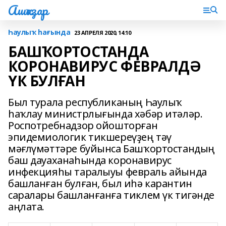
Ашҡаҙар
Һаулыҡ һағында
23 АПРЕЛЯ 2020, 14:10
БАШҠОРТОСТАНДА
КОРОНАВИРУС ФЕВРАЛДӘ
ҮК БУЛҒАН
Был турала республиканың Һаулыҡ
һаҡлау министрлығында хәбәр итәләр.
Роспотребнадзор ойошторған
эпидемиологик тикшереүҙең тәү
мәғлүмәттәре буйынса Башҡортостандың
баш дауаханаһында коронавирус
инфекцияһы таралыуы февраль айында
башланған булған, был иһә карантин
саралары башланғанға тиклем үк тигәнде
аңлата.