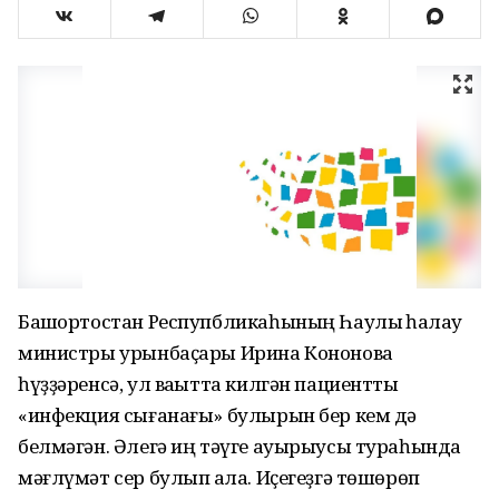
Башҡортостан Респупбликаһының Һаулыҡ һаҡлау
министры урынбаҫары Ирина Кононова
һүҙҙәренсә, ул ваҡытта килгән пациентты
«инфекция сығанағы» булырын бер кем дә
белмәгән. Әлегә иң тәүге ауырыусы тураһында
мәғлүмәт сер булып ҡала. Иҫегеҙгә төшөрөп