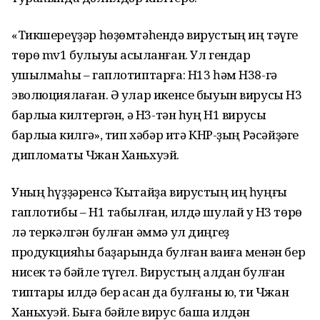
«Тикшереүҙәр һөҙөмтәһендә вирустың иң тәүге
төрө mv1 булыуы асыҡланған. Ул гендар
ҡушылмаһы – гаплотиптарға: H13 һәм H38-гә
эволюциялаған. Ә улар икенсе быуын вирусы H3
барлыҡҡа килтергән, ә H3-тән һуң H1 вирусы
барлыҡҡа килгә», тип хәбәр итә КНР-ҙың Рәсәйҙәге
дипломаты Чжан Ханьхуэй.
Уның һүҙҙәренсә Ҡытайҙа вирустың иң һуңғы
гаплотибы – H1 табылған, илдә шулай уҡ H3 төрө
лә теркәлгән булған әммә ул диңгеҙ
продукцияһы баҙарында булған ваҡиға менән бер
нисек тә бәйле түгел. Вирустың алдан булған
типтары илдә бер ҡасан да булғаны юҡ, ти Чжан
Ханьхуэй. Быға бәйле вирус башҡа илдән