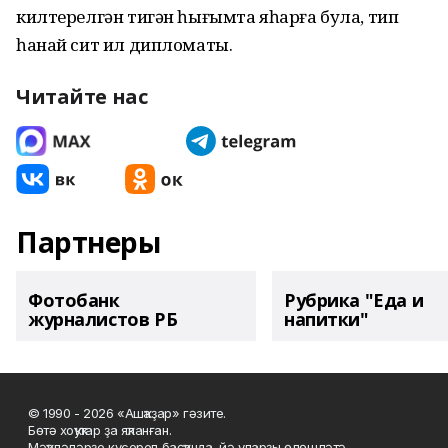
килтерелгән тигән һығымта яһарға була, тип
һанай сит ил дипломаты.
Читайте нас
Партнеры
Фотобанк
Рубрика "Еда и
журналистов РБ
напитки"
© 1990 - 2026 «Ашҡаҙар» гәзите.
Бөтә хоҡуҡтар ҙа яҡланған.
Мәҡәләләрҙе күсереп баҫҡанда, йә уларҙы өлөшләтә