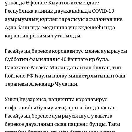
үткәндә Өфөләге Ҡыуатов исемендәге
Республика клиник дауаханаһыда COVID-19
ауырыуының күпләп таралыуы асыҡланған ине.
Аҙна башында медицина учреждениеһында
карантин режимы туҡтатылды.
Рәсәйҙә иң беренсе коронавирус менән ауырыусы
Субботин фамилиялы 40 йәштәге ир була.
Сәйәхәтсе Рәсәйгә Миландан ҡайтҡан булған, тип
һөйләне РФ Һаулыҡ һаҡлау министрлығының баш
терапевы Алекандр Чучалин.
Уның һүҙҙәренсә, пациентта коронавирус
инфекцияһы булыуы тиҙ арала билдәләнгән.
Рәсәйҙә иң беренсе ауырыусы шул уҡ ваҡытта
беренсе дауаланып сыҡҡан пациент булды. Тағы