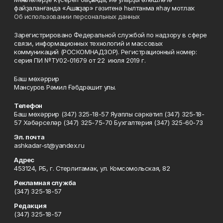
файҙаланғанда «Ашҡаҙар» гәзитенә һылтанма яһау мотлаҡ.
Об использовании персональных данных
Зарегистрировано Федеральной службой по надзору в сфере
связи, информационных технологий и массовых
коммуникаций (РОСКОМНАДЗОР). Регистрационный номер:
серия ПИ №ТУ02-01679 от 22 июля 2019 г.
Баш мөхәррир
Мансуров Рәмил Ғәбдрәшит улы.
Телефон
Баш мөхәррир (347) 325-18-57 Яуаплы сәркәтип (347) 325-18-
57 Хәбәрселәр (347) 325-75-70 Бухгалтерия (347) 325-60-73
Эл. почта
ashkadar-st@yandex.ru
Адрес
453124, РБ, г. Стерлитамак, ул. Комсомольская, 82
Рекламная служба
(347) 325-18-57
Редакция
(347) 325-18-57