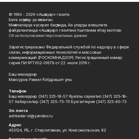
© 1990 - 2026 «Ашҡаҙар» гәзите.
Бөтә хоҡуҡтар ҙа яҡланған.
Мәҡәләләрҙе күсереп баҫҡанда, йә уларҙы өлөшләтә
файҙаланғанда «Ашҡаҙар» гәзитенә һылтанма яһау мотлаҡ.
Об использовании персональных данных
Зарегистрировано Федеральной службой по надзору в сфере
связи, информационных технологий и массовых
коммуникаций (РОСКОМНАДЗОР). Регистрационный номер:
серия ПИ №ТУ02-01679 от 22 июля 2019 г.
Баш мөхәррир
Мансуров Рәмил Ғәбдрәшит улы.
Телефон
Баш мөхәррир (347) 325-18-57 Яуаплы сәркәтип (347) 325-18-
57 Хәбәрселәр (347) 325-75-70 Бухгалтерия (347) 325-60-73
Эл. почта
ashkadar-st@yandex.ru
Адрес
453124, РБ, г. Стерлитамак, ул. Комсомольская, 82