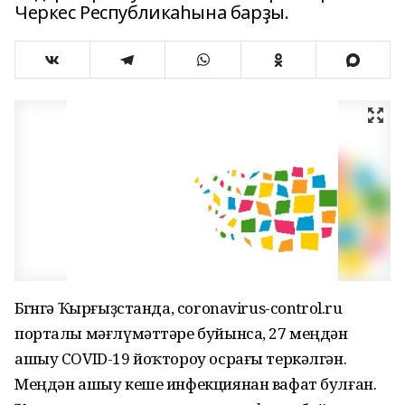
Черкес Республикаһына барҙы.
Бөгөнгә Ҡырғыҙстанда, coronavirus-control.ru
порталы мәғлүмәттәре буйынса, 27 меңдән
ашыу COVID-19 йоҡтороу осрағы теркәлгән.
Меңдән ашыу кеше инфекциянан вафат булған.