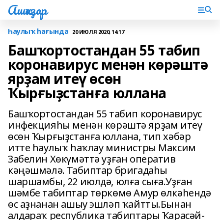
Ашҡаҙар
Һаулыҡ һағында
20 ИЮЛЯ 2020, 14:17
Башҡортостандан 55 табип
коронавирус менән көрәштә
ярҙам итеү өсөн
Ҡырғыҙстанға юллана
Башҡортостандан 55 табип коронавирус
инфекцияһы менән көрәштә ярҙам итеү
өсөн Ҡырғыҙстанға юллана, тип хәбәр
итте һаулыҡ һаҡлау министры Максим
Забелин Хөкүмәттә уҙған оператив
кәңәшмәлә. Табиптар бригадаһы
шаршамбы, 22 июлдә, юлға сыға.Уҙған
шәмбе табиптар төркөмө Амур өлкәһендә
өс аҙнанан ашыу эшләп ҡайтты.Бынан
алдараҡ республика табиптары Ҡарасәй-