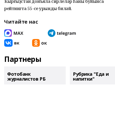
Ҡырғыҙстан донъяла сирлеләр һаны буйынса
рейтингта 55-се урынды биләй.
Читайте нас
Партнеры
Фотобанк
Рубрика "Еда и
журналистов РБ
напитки"