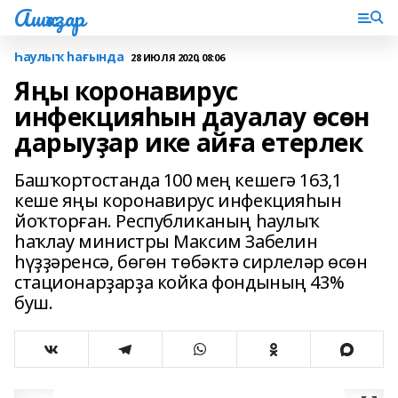
Ашҡаҙар
Һаулыҡ һағында
28 ИЮЛЯ 2020, 08:06
Яңы коронавирус
инфекцияһын дауалау өсөн
дарыуҙар ике айға етерлек
Башҡортостанда 100 мең кешегә 163,1
кеше яңы коронавирус инфекцияһын
йоҡторған. Республиканың һаулыҡ
һаҡлау министры Максим Забелин
һүҙҙәренсә, бөгөн төбәктә сирлеләр өсөн
стационарҙарҙа койка фондының 43%
буш.