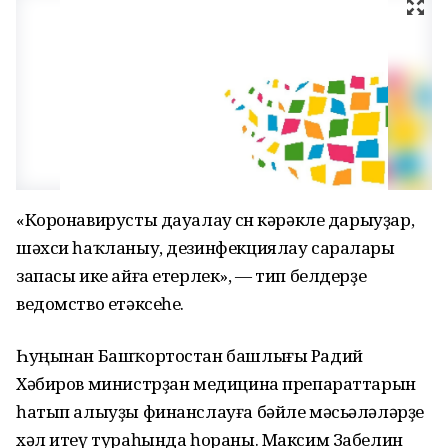
«Коронавирусты дауалау өсөн кәрәкле дарыуҙар,
шәхси һаҡланыу, дезинфекциялау саралары
запасы ике айға етерлек», — тип белдерҙе
ведомство етәксеһе.
Һуңынан Башҡортостан башлығы Радий
Хәбиров министрҙан медицина препараттарын
һатып алыуҙы финанслауға бәйле мәсьәләләрҙе
хәл итеү тураһында һораны. Максим Забелин