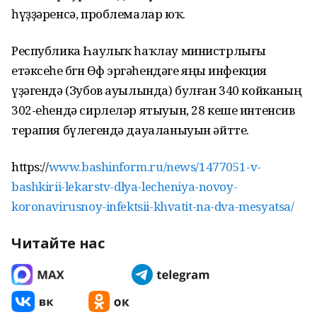
һүҙҙәренсә, проблемалар юҡ.
Республика Һаулыҡ һаҡлау министрлығы
етәксеһе бөгөн Өфө эргәһендәге яңы инфекция
үҙәгендә (Зубов ауылында) булған 340 койканың
302-еһендә сирлеләр ятыуын, 28 кеше интенсив
терапия бүлегендә дауаланыуын әйтте.
https://
www.bashinform.ru/news/1477051-v-
bashkirii-lekarstv-dlya-lecheniya-novoy-
koronavirusnoy-infektsii-khvatit-na-dva-mesyatsa/
Читайте нас