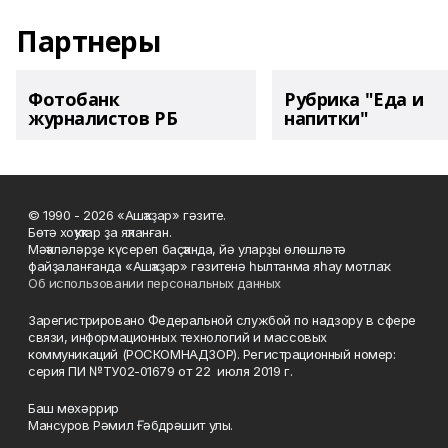
Партнеры
Фотобанк
Рубрика "Еда и
журналистов РБ
напитки"
© 1990 - 2026 «Ашҡаҙар» гәзите.
Бөтә хоҡуҡтар ҙа яҡланған.
Мәҡәләләрҙе күсереп баҫҡанда, йә уларҙы өлөшләтә
файҙаланғанда «Ашҡаҙар» гәзитенә һылтанма яһау мотлаҡ.
Об использовании персональных данных
Зарегистрировано Федеральной службой по надзору в сфере
связи, информационных технологий и массовых
коммуникаций (РОСКОМНАДЗОР). Регистрационный номер:
серия ПИ №ТУ02-01679 от 22 июля 2019 г.
Баш мөхәррир
Мансуров Рәмил Ғәбдрәшит улы.