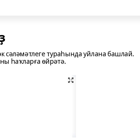
ҙ
әк сәләмәтлеге тураһында уйлана башлай.
ны һаҡларға өйрәтә.