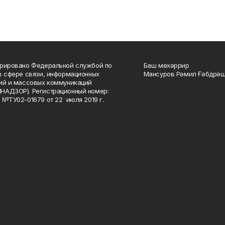
рировано Федеральной службой по
Баш мөхәррир
в сфере связи, информационных
Мансуров Рәмил Ғәбдрәш
ий и массовых коммуникаций
НАДЗОР). Регистрационный номер:
 №ТУ02-01679 от 22 июля 2019 г.