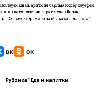
 сәтләүек ашап, аритмия барлыҡҡа килеү хәүефен
аралған патология инфаркт менән йөрәк
ал. Сәтләүектәр ғүмер оҙай-лығына ла ыңғай
Рубрика "Еда и напитки"