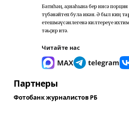
Баҡтиһәң, аҙнаһына бер нисә порция
түбәнәйтеп була икән. Ә был киң т
етешмәүсәнлегенә килтереүе ихтим
тәьҫир итә.
Читайте нас
Партнеры
Фотобанк журналистов РБ