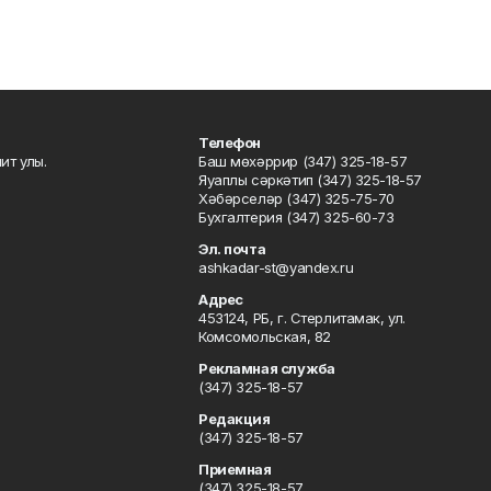
Телефон
ит улы.
Баш мөхәррир (347) 325-18-57
Яуаплы сәркәтип (347) 325-18-57
Хәбәрселәр (347) 325-75-70
Бухгалтерия (347) 325-60-73
Эл. почта
ashkadar-st@yandex.ru
Адрес
453124, РБ, г. Стерлитамак, ул.
Комсомольская, 82
Рекламная служба
(347) 325-18-57
Редакция
(347) 325-18-57
Приемная
(347) 325-18-57