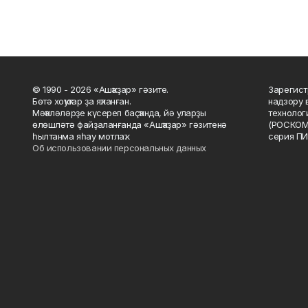
© 1990 - 2026 «Ашҡаҙар» гәзите.
Зарегист
Бөтә хоҡуҡтар ҙа яҡланған.
надзору 
Мәҡәләләрҙе күсереп баҫҡанда, йә уларҙы
технолог
өлөшләтә файҙаланғанда «Ашҡаҙар» гәзитенә
(РОСКОМ
һылтанма яһау мотлаҡ.
серия ПИ
Об использовании персональных данных