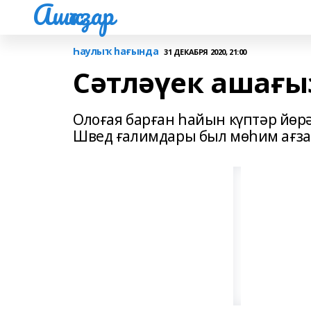
Ашҡаҙар
Һаулыҡ һағында
31 ДЕКАБРЯ 2020, 21:00
Сәтләүек ашағы
Олоғая барған һайын күптәр йөр
Швед ғалимдары был мөһим ағза