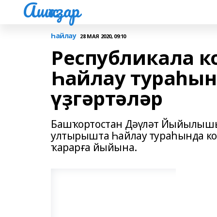
Ашҡаҙар
Һайлау
28 МАЯ 2020, 09:10
Республикала к
Һайлау тураһын
үҙгәртәләр
Башҡортостан Дәүләт Йыйылышы 
ултырышта Һайлау тураһында ко
ҡарарға йыйына.