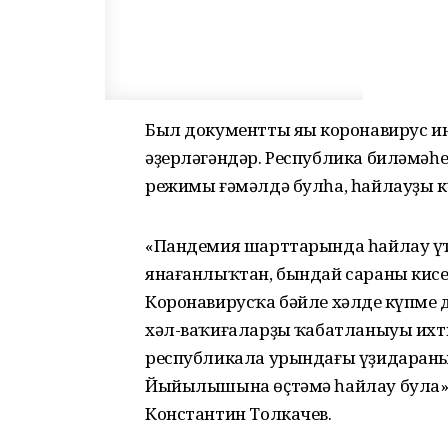
Был документты яңы коронавирус
әҙерләгәндәр. Республика биләмәһе
режимы ғәмәлдә булһа, һайлауҙы 
«Пандемия шарттарында һайлау үт
янағанлыҡтан, бындай сараны кисе
Коронавирусҡа бәйле хәлдең күпме
хәл-ваҡиғаларҙың ҡабатланыуы ихти
республикала урындағы үҙидараның
Йыйылышына өҫтәмә һайлау була»
Константин Толкачев.