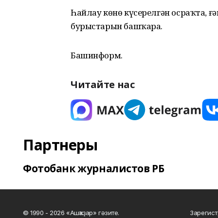
Һайлау көнө күсерелгән осраҡта, ғә
бурыстарын башҡара.
Башинформ.
Читайте нас
Партнеры
Фотобанк журналистов РБ
© 1990 - 2026 «Ашҡаҙар» гәзите.
Зарегист