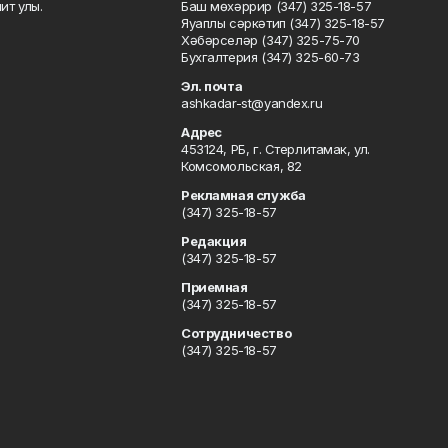
ит улы.
Баш мөхәррир (347) 325-18-57
Яуаплы сәркәтип (347) 325-18-57
Хәбәрселәр (347) 325-75-70
Бухгалтерия (347) 325-60-73
Эл. почта
ashkadar-st@yandex.ru
Адрес
453124, РБ, г. Стерлитамак, ул.
Комсомольская, 82
Рекламная служба
(347) 325-18-57
Редакция
(347) 325-18-57
Приемная
(347) 325-18-57
Сотрудничество
(347) 325-18-57