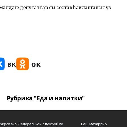
мәлдәге депутаттар яңы состав һайланғансы үҙ
Рубрика "Еда и напитки"
рировано Федеральной службой по
Баш мөхәррир