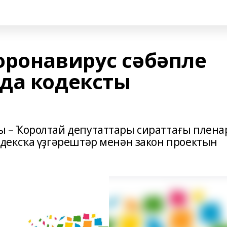
оронавирус сәбәпле
да кодексты
– Ҡоролтай депутаттары сираттағы плена
дексҡа үҙгәрештәр менән закон проектын