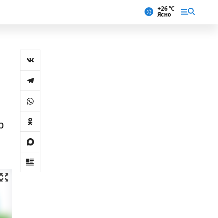
+26 °С
Ясно
р