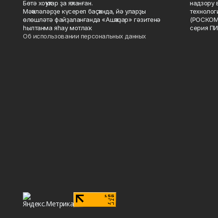
Бөтә хоҡуҡтар ҙа яҡланған.
надзору 
Мәҡәләләрҙе күсереп баҫҡанда, йә уларҙы
технолог
өлөшләтә файҙаланғанда «Ашҡаҙар» гәзитенә
(РОСКОМ
һылтанма яһау мотлаҡ.
серия ПИ
Об использовании персональных данных