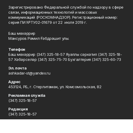
Зарегистрировано Федеральной службой по надзору в сфере
связи, информационных технологий и массовых
коммуникаций (РОСКОМНАДЗОР). Регистрационный номер:
серия ПИ №ТУ02-01679 от 22 июля 2019 г.
Баш мөхәррир
Мансуров Рәмил Ғәбдрәшит улы.
Телефон
Баш мөхәррир (347) 325-18-57 Яуаплы сәркәтип (347) 325-18-
57 Хәбәрселәр (347) 325-75-70 Бухгалтерия (347) 325-60-73
Эл. почта
ashkadar-st@yandex.ru
Адрес
453124, РБ, г. Стерлитамак, ул. Комсомольская, 82
Рекламная служба
(347) 325-18-57
Редакция
(347) 325-18-57
Приемная
(347) 325-18-57