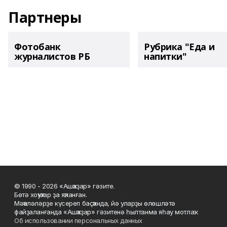
Партнеры
Фотобанк
Рубрика "Еда и
журналистов РБ
напитки"
© 1990 - 2026 «Ашҡаҙар» гәзите.
Бөтә хоҡуҡтар ҙа яҡланған.
Мәҡәләләрҙе күсереп баҫҡанда, йә уларҙы өлөшләтә
файҙаланғанда «Ашҡаҙар» гәзитенә һылтанма яһау мотлаҡ.
Об использовании персональных данных