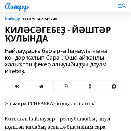
Ашҡаҙар
Һайлау
13 АВГУСТА 2024, 12:40
КИЛӘСӘГЕБЕҘ - ЙӘШТӘР
ҠУЛЫНДА
Һайлауҙарға барырға һанаулы ғына
көндәр ҡалып бара... Ошо айҡанлы
халыҡтан фекер алыуыбыҙҙы дауам
итәбеҙ.
Эльмира СӘСӘНБАЕВА, билдәле шағирә:
Көтөлгән һайлауҙар - республикабыҙ, шул
иҫәптән ҡалабыҙ өсөн дә бик мөһим сара.