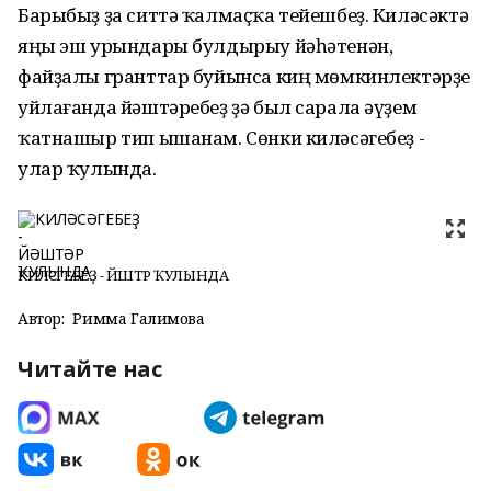
Барыбыҙ ҙа ситтә ҡалмаҫҡа тейешбеҙ. Киләсәктә
яңы эш урындары булдырыу йәһәтенән,
файҙалы гранттар буйынса киң мөмкинлектәрҙе
уйлағанда йәштәребеҙ ҙә был сарала әүҙем
ҡатнашыр тип ышанам. Сөнки киләсәгебеҙ -
улар ҡулында.
КИЛӘСӘГЕБЕҘ - ЙӘШТӘР ҠУЛЫНДА
Автор:
Римма Галимова
Читайте нас