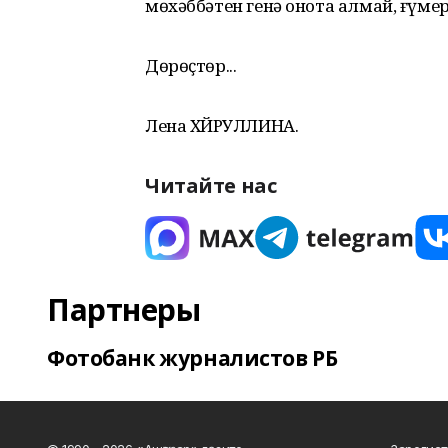
мөхәббәтен генә онота алмай, ғүмер
Дөрөҫтөр...
Лена ХӘЙРУЛЛИНА.
Читайте нас
Партнеры
Фотобанк журналистов РБ