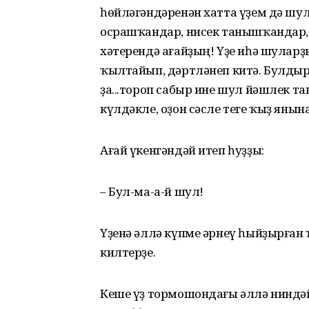
һөйләгәндәренән хатта үҙем дә шу
осрашҡандар, нисек танышҡандар, 
хәтерендә ағайҙың! Үҙе иһә шуларҙ
ҡылтайып, дәртләнеп китә. Булдыр
ҙа...тороп сабыр ине шул йәшлек т
күлдәкле, оҙон сәсле теге ҡыҙ янына.
Ағай үкенгәндәй итеп һуҙҙы:
– Бул-ма-а-й шул!
Үҙенә әллә күпме әрнеү һыйҙырған 
килтерҙе.
Кеше үҙ тормошондағы әллә ниндәй 