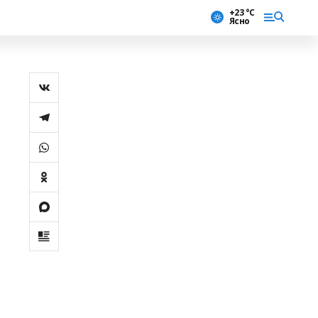
+23 °С
Ясно