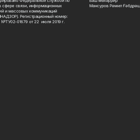
рировано Федеральной службой по
Баш мөхәррир
в сфере связи, информационных
Мансуров Рәмил Ғәбдрәш
ий и массовых коммуникаций
НАДЗОР). Регистрационный номер:
 №ТУ02-01679 от 22 июля 2019 г.