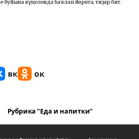
е буйына күңелендә һаҡлап йөрөтә, тиҙәр бит.
Рубрика "Еда и напитки"