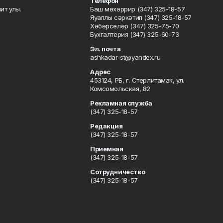
Телефон
ит улы.
Баш мөхәррир (347) 325-18-57
Яуаплы сәркәтип (347) 325-18-57
Хәбәрселәр (347) 325-75-70
Бухгалтерия (347) 325-60-73
Эл. почта
ashkadar-st@yandex.ru
Адрес
453124, РБ, г. Стерлитамак, ул.
Комсомольская, 82
Рекламная служба
(347) 325-18-57
Редакция
(347) 325-18-57
Приемная
(347) 325-18-57
Сотрудничество
(347) 325-18-57