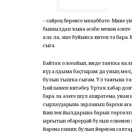
– Әсәйҙең беренсе мөхәббәте. Мине 
бышылдап ҡына әсәһе менән әлеге
ала ла, эше буйынса китеп тә бара.
сыға.
Байтаҡ олоғайып, инде таяҡҡа ҡал
күҙ алдыма баҫтырам да уның мөл
булып тышҡа сығам. Ул таяғына та
Һөйләшеп китәбеҙ. Уртаҡ хәбәр до
бара ла әлеге шул әхирәтемә, унан и
сырхауҙарына зарланып барған ағай
йәшлек йылдарына барып төртөлгәс
ырғытып ебәрерҙәй булып елкенеп к
йәренә ғашиҡ булып йөрөгән саҡта