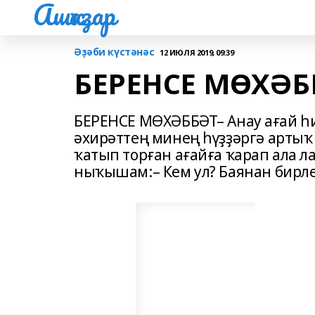
Ашҡаҙар
Әҙәби күстәнәс
12 ИЮЛЯ 2019, 09:39
БЕРЕНСЕ МӨХӘБ
БЕРЕНСЕ МӨХӘББӘТ– Анау ағай һ
әхирәттең минең һүҙҙәргә артыҡ
ҡатып торған ағайға ҡарап ала 
ныҡышам:– Кем ул? Баянан бирле