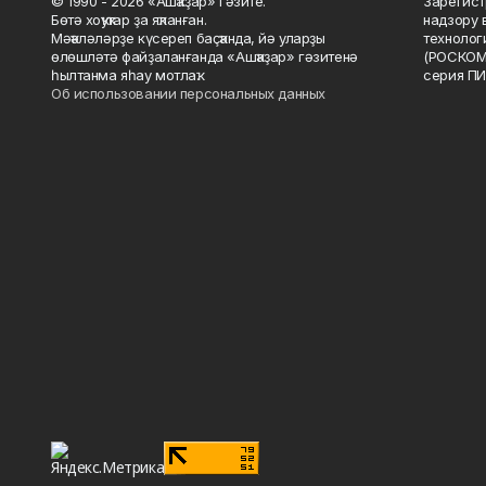
© 1990 - 2026 «Ашҡаҙар» гәзите.
Зарегист
Бөтә хоҡуҡтар ҙа яҡланған.
надзору 
Мәҡәләләрҙе күсереп баҫҡанда, йә уларҙы
технолог
өлөшләтә файҙаланғанда «Ашҡаҙар» гәзитенә
(РОСКОМ
һылтанма яһау мотлаҡ.
серия ПИ
Об использовании персональных данных