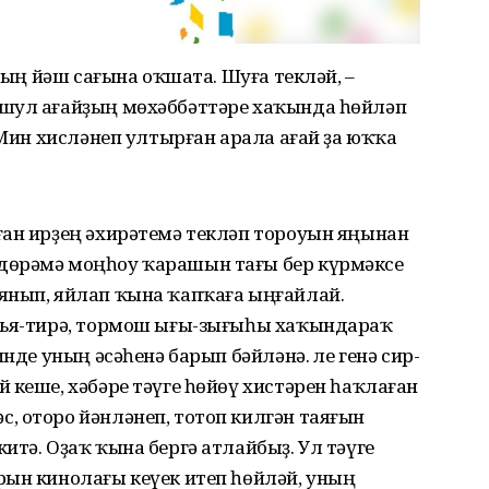
уның йәш сағына оҡшата. Шуға текләй, –
 шул ағайҙың мөхәббәттәре хаҡында һөйләп
 Мин хисләнеп ултырған арала ағай ҙа юҡҡа
ған ирҙең әхирәтемә текләп тороуын яңынан
дөрәмә моңһоу ҡарашын тағы бер күрмәксе
янып, яйлап ҡына ҡапҡаға ыңғайлай.
нъя-тирә, тормош ығы-зығыһы хаҡындараҡ
нде уның әсәһенә барып бәйләнә. Әле генә сир-
 кеше, хәбәре тәүге һөйөү хистәрен һаҡлаған
, оторо йәнләнеп, тотоп килгән таяғын
итә. Оҙаҡ ҡына бергә атлайбыҙ. Ул тәүге
рын кинолағы кеүек итеп һөйләй, уның