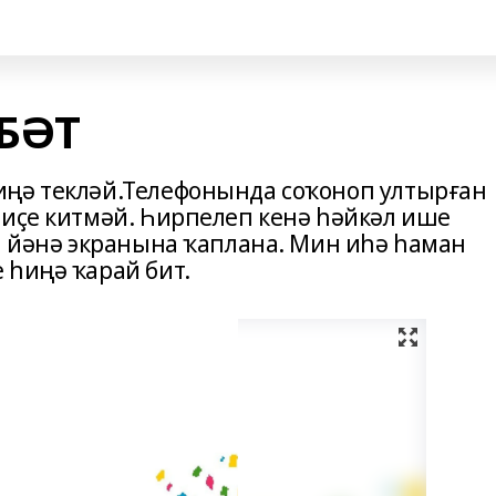
БӘТ
иңә текләй.Телефонында соҡоноп ултырған
 иҫе китмәй. Һирпелеп кенә һәйкәл ише
ла йәнә экранына ҡаплана. Мин иһә һаман
 һиңә ҡарай бит.