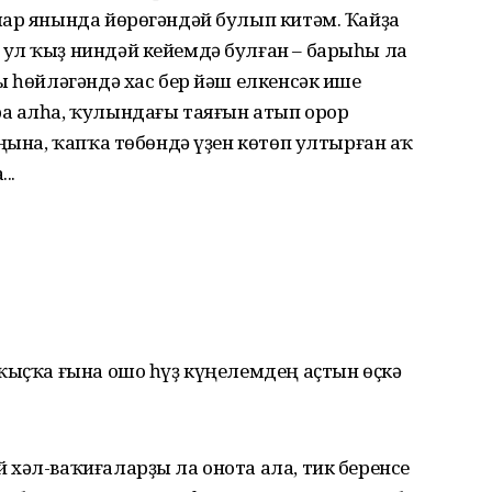
лар янында йөрөгәндәй булып китәм. Ҡайҙа
ул ҡыҙ ниндәй кейемдә булған – барыһы ла
ы һөйләгәндә хас бер йәш елкенсәк ише
а алһа, ҡулындағы таяғын атып орор
аңына, ҡапҡа төбөндә үҙен көтөп ултырған аҡ
..
ҡыҫҡа ғына ошо һүҙ күңелемдең аҫтын өҫкә
хәл-ваҡиғаларҙы ла онота ала, тик беренсе