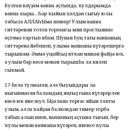
Булған кәүҙәм ванна аҫтында, ҡулдарымда
ванна ҡыры... Һәр ҡыйын хәлдән сығыу юлы
табыла АЛЛАҺЫма шөкөр! Улым ванна
ситтәренән тотоп торғансы мин простыняне
өҫтөмә тартып ябам. Шунан һуң тағы ваннаның
ситтәренә йәбешеп, улыма ваннаны күтәрешергә
тырышам. Әммә уңайһыҙ ятҡан минән файҙа юҡ,
ә улым бар көсө менән тырышһа ла килеп
сыҡмай.
17-һелә тулмаған, әле быуындары ла
нығынмаған баламдың яңғыҙ ғына күтәрерлек
көсө юҡ ине шул. Ыҙалана торғас яйын тапты
улым, әллә ҡайҙан балкондан тимер торба
табып алып инеп, ваннаның аҫтына тығып, бер
ҡулы менән ваннаны күтәреп, икенсе ҡулы