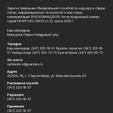
Зарегистрировано Федеральной службой по надзору в сфере
связи, информационных технологий и массовых
коммуникаций (РОСКОМНАДЗОР). Регистрационный номер:
серия ПИ №ТУ02-01679 от 22 июля 2019 г.
Баш мөхәррир
Мансуров Рәмил Ғәбдрәшит улы.
Телефон
Баш мөхәррир (347) 325-18-57 Яуаплы сәркәтип (347) 325-18-
57 Хәбәрселәр (347) 325-75-70 Бухгалтерия (347) 325-60-73
Эл. почта
ashkadar-st@yandex.ru
Адрес
453124, РБ, г. Стерлитамак, ул. Комсомольская, 82
Рекламная служба
(347) 325-18-57
Редакция
(347) 325-18-57
Приемная
(347) 325-18-57