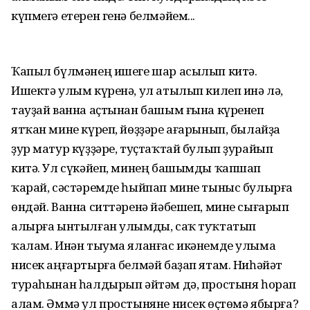
күпмегә етерен генә белмәйем...
Ҡапыл бүлмәнең ишеге шар асылып китә.
Ишектә улым күренә, ул атылып килеп инә лә,
тауҙай ванна аҫтынан башым ғына күренеп
ятҡан мине күреп, йөҙҙәре ағарынып, былайҙа
ҙур матур күҙҙәре, туҫтаҡтай булып ҙурайып
китә. Ул сүкәйеп, минең башымды ҡапшап
ҡарай, сәстәремде һыйпап мине тыныс булырға
өндәй. Ванна ситтәренә йәбешеп, мине сығарып
алырға ынтылған улымды, саҡ туҡтатып
ҡалам. Инән тыума яланғас икәнемде улыма
нисек аңғартырға белмәй баҙап ятам. Ниһәйәт
тураһынан һалдырып әйтәм дә, простыня һорап
алам. Әммә ул простыняне нисек өҫтөмә ябырға?