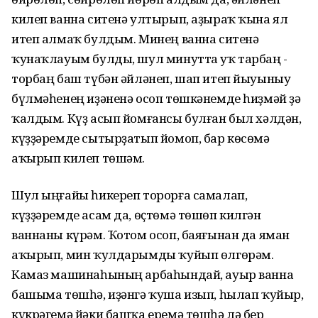
килеп ванна ситенә ултырып, аҙыраҡ ҡына ял
итеп алмаҡ булдым. Минең ванна ситенә
ҡунаҡлауым булды, шул минутта уҡ тарбаң -
торбаң баш түбән әйләнеп, шап итеп йыуыныу
бүлмәһенең иҙәненә осоп төшкәнемде һиҙмәй ҙә
ҡалдым. Күҙ асып йомғансы булған был хәлдән,
күҙҙәремде сытырҙатып йомоп, бар көсөмә
аҡырып килеп төшәм.
Шул ыңғайы һикереп торорға самалап,
күҙҙәремде асам да, өҫтөмә төшөп килгән
ваннаны күрәм. Ҡотом осоп, баяғынан да яман
аҡырып, мин ҡулдарымды ҡуйып өлгөрәм.
Камаз машинаһының арбаһындай, ауыр ванна
башыма төшһә, иҙәнгә ҡуша изып, һылап ҡуйыр,
күкрәгемә йәки башҡа еремә төшһә лә бер