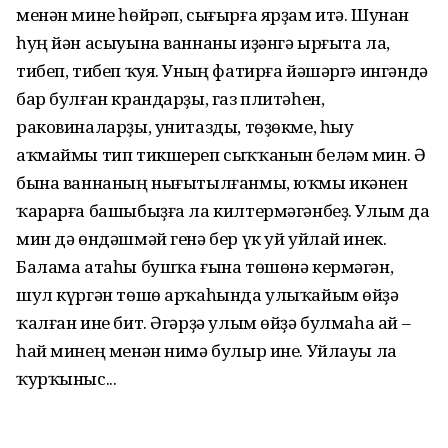
менән мине һөйрәп, сығырға ярҙам итә. Шунан
һуң йән асыуына ваннаны иҙәнгә ырғыта ла,
тибеп, тибеп ҡуя. Уның фатирға йәшәргә ингәндә
бар булған крандарҙы, газ плитәһен,
раковиналарҙы, унитазды, төҙөкме, һыу
аҡмаймы тип тикшереп сыҡҡанын беләм мин. Ә
бына ваннаның нығытылғанмы, юҡмы икәнен
ҡарарға башыбыҙға ла килтермәгәнбеҙ. Улым да
мин дә өндәшмәй генә бер үк уй уйлай инек.
Балама атаһы бушҡа ғына төшөнә кермәгән,
шул күргән төшө арҡаһында улыҡайым өйҙә
ҡалған ине бит. Әгәрҙә улым өйҙә булмаһа ай –
һай минең менән нимә булыр ине. Уйлауы ла
ҡурҡыныс...