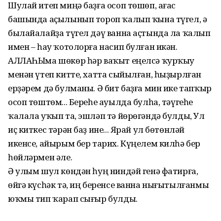
Шулай итеп миңә баҙға осоп төшөп, ағас
башында аҫылынып тороп ҡалып ҡына түгел, ә
былайалайҙа түгел дәү ванна аҫтында ла ҡалып
имен – һау ҡотолорға насип булған икән.
АЛЛАҺЫма шөкөр һәр ваҡыт еңелсә ҡурҡыу
менән үтеп китте, хатта сыйылған, һыҙырлған
ерҙәрем дә булманы. Ә бит баҙға мин ике тапҡыр
осоп төштөм... Береһе ауылда булһа, тәүгеһе
ҡалала уҡып та, эшләп тә йөрөгәндә булды, Ул
иҫ киткес тәрән баҙ ине... Ярай ул бөтөнләй
икенсе, айырым бер тарих. Күңелем килһә бер
һөйләрмен әле.
Ә улым шул көндән һуң ниндәй генә фатирға,
өйгә күсһәк тә, иң беренсе ванна нығытылғанмы
юҡмы тип ҡарап сығыр булды.