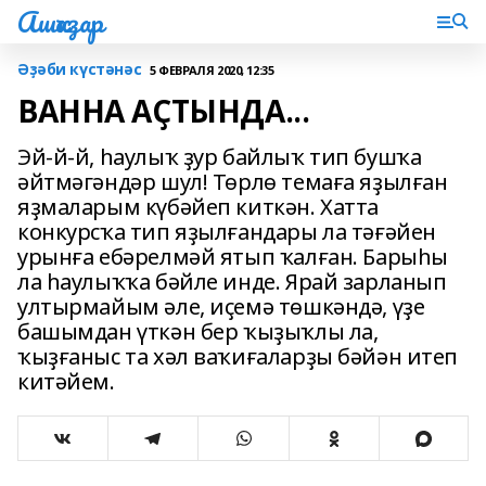
Ашҡаҙар
Әҙәби күстәнәс
5 ФЕВРАЛЯ 2020, 12:35
ВАННА АҪТЫНДА...
Эй-й-й, һаулыҡ ҙур байлыҡ тип бушҡа
әйтмәгәндәр шул! Төрлө темаға яҙылған
яҙмаларым күбәйеп киткән. Хатта
конкурсҡа тип яҙылғандары ла тәғәйен
урынға ебәрелмәй ятып ҡалған. Барыһы
ла һаулыҡҡа бәйле инде. Ярай зарланып
ултырмайым әле, иҫемә төшкәндә, үҙе
башымдан үткән бер ҡыҙыҡлы ла,
ҡыҙғаныс та хәл ваҡиғаларҙы бәйән итеп
китәйем.