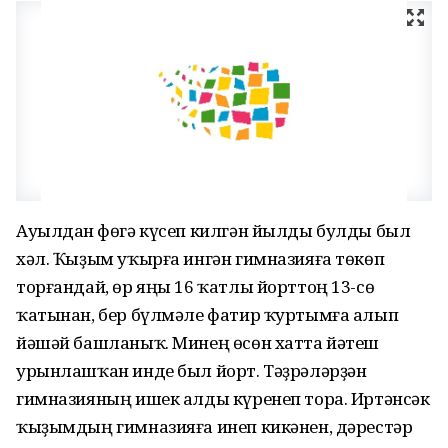
Ауылдан Өфөгә күсеп килгән йылды булды был
хәл. Ҡыҙым уҡырға ингән гимназияға төкөп
торғандай, өр яңы 16 ҡатлы йорттоң 13-сө
ҡатынан, бер бүлмәле фатир ҡуртымға алып
йәшәй башланыҡ. Минең өсөн хатта йәтеш
урынлашҡан инде был йорт. Тәҙрәләрҙән
гимназияның ишек алды күренеп тора. Иртәнсәк
ҡыҙымдың гимназияға инеп кикәнен, дәрестәр