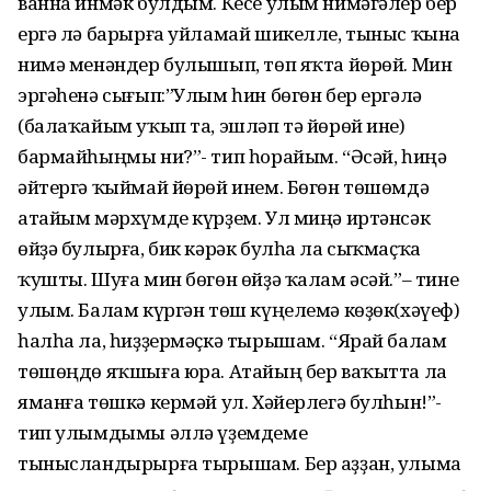
ванна инмәк булдым. Кесе улым нимәгәлер бер
ергә лә барырға уйламай шикелле, тыныс ҡына
нимә менәндер булышып, төп яҡта йөрөй. Мин
эргәһенә сығып:”Улым һин бөгөн бер ергәлә
(балаҡайым уҡып та, эшләп тә йөрөй ине)
бармайһыңмы ни?”- тип һорайым. “Әсәй, һиңә
әйтергә ҡыймай йөрөй инем. Бөгөн төшөмдә
атайым мәрхүмде күрҙем. Ул миңә иртәнсәк
өйҙә булырға, бик кәрәк булһа ла сыҡмаҫҡа
ҡушты. Шуға мин бөгөн өйҙә ҡалам әсәй.”– тине
улым. Балам күргән төш күңелемә көҙөк(хәүеф)
һалһа ла, һиҙҙермәҫкә тырышам. “Ярай балам
төшөңдө яҡшыға юра. Атайың бер ваҡытта ла
яманға төшкә кермәй ул. Хәйерлегә булһын!”-
тип улымдымы әллә үҙемдеме
тынысландырырға тырышам. Бер аҙҙан, улыма