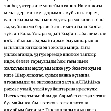
тинһеҙ үлтерә ине мине был ванна. Ни мөғжизә
менәндер, мин ҡулдарымды ҡуйып өлгөрәм,
ванна ҡыры менән минең устарыма килеп төшә
лә, муйыныма бер нисә сантиметр ғына ҡалғас,
туҡтап ҡала. Устарымдың ҡыҙған таба шикелле
ялҡынһынып, бармаҡтарым быуындарынан
ысҡынып киткәндәй тойолдо миңә. Тағы
уйламағанда, үҙ ғүмеремдә нисәнсе тапҡыр
инде, бәләгә тарыуымды һәм тағы имен
ҡалыуымды аңлауым мине ҙур бәхеткә күмеп
китә. Шыр яланғас, суйын ванна аҫтында
ятҡанымды ла онтҡанмын хатта. АЛЛАҺЫма
рәхмәт уҡый, уҡый күҙ йәштәренә ирек ҡуям.
Нисек кенә тырышһам да, барыбер ситтән ярҙам
булмайынса, был тотҡонлоҡтан ҡотола
алмайым бит инде. Тик ҡулдарымдың көсө