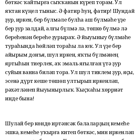
бөткәс ҡайтырға сыҡҡанын күреп торам. Ул
яҡтан күңел тыныс. Ә фатир һуң, фатир! Шундай
ҙур, иркен, бер бүлмәле булһа аш бүлмәһе үҙе
бер ҙур залдай, алғы бүлмә лә, төпкө бүлмә лә
береһенән береһе ҙурыраҡ. Ә йыуыныу бүлмәһе
тураһында һөйләп тораһы ла юҡ. Ул үҙе бер
айырым донъя, шул иркен, яҡты бүлмәнең
яртыһын тиерлек, аҡ эмаль яғылған үтә ҙур
суйын ванна биләп тора. Ул шул тиклем ҙур, яҫы,
эсенә дүрт кеше төшөп ултырып иркенләп,
рәхәтләнеп йыуынырлыҡ. Ҡыҫҡаһы хөрриәт
инде бына!
Шулай бер көндө иртәнсәк балаларҙың кемеһе
эшкә, кемеһе уҡырға китеп бөткәс, мин иркенләп