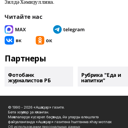
Зилдә Хәмиҙуллина.
Читайте нас
Партнеры
Фотобанк
Рубрика "Еда и
журналистов РБ
напитки"
© 1990 - 2026 «Ашҡаҙар» гәзите.
Бөтә хоҡуҡтар ҙа яҡланған.
Мәҡәләләрҙе күсереп баҫҡанда, йә уларҙы өлөшләтә
файҙаланғанда «Ашҡаҙар» гәзитенә һылтанма яһау мотлаҡ.
Об использовании персональных данных