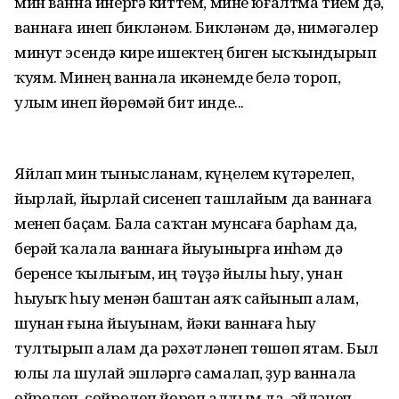
мин ванна инергә киттем, мине юғалтма тием дә,
ваннаға инеп бикләнәм. Бикләнәм дә, нимәгәлер
минут эсендә кире ишектең биген ысҡындырып
ҡуям. Минең ваннала икәнемде белә тороп,
улым инеп йөрөмәй бит инде...
Яйлап мин тынысланам, күңелем күтәрелеп,
йырлай, йырлай сисенеп ташлайым да ваннаға
менеп баҫам. Бала саҡтан мунсаға барһам да,
берәй ҡалала ваннаға йыуынырға инһәм дә
беренсе ҡылығым, иң тәүҙә йылы һыу, унан
һыуыҡ һыу менән баштан аяҡ сайынып алам,
шунан ғына йыуынам, йәки ваннаға һыу
тултырып алам да рәхәтләнеп төшөп ятам. Был
юлы ла шулай эшләргә самалап, ҙур ваннала
өйрөлөп, сөйрөлөп йөрөп алдым да, әйләнеп