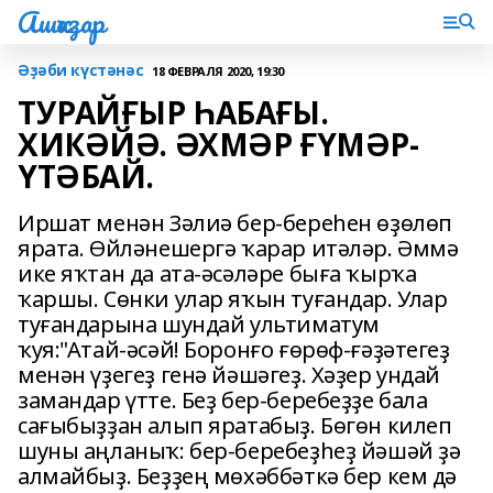
Ашҡаҙар
Әҙәби күстәнәс
18 ФЕВРАЛЯ 2020, 19:30
ТУРАЙҒЫР ҺАБАҒЫ.
ХИКӘЙӘ. ӘХМӘР ҒҮМӘР-
ҮТӘБАЙ.
Иршат менән Зәлиә бер-береһен өҙөлөп
ярата. Өйләнешергә ҡарар итәләр. Әммә
ике яҡтан да ата-әсәләре быға ҡырҡа
ҡаршы. Сөнки улар яҡын туғандар. Улар
туғандарына шундай ультиматум
ҡуя:"Атай-әсәй! Боронғо ғөрөф-ғәҙәтегеҙ
менән үҙегеҙ генә йәшәгеҙ. Хәҙер ундай
замандар үтте. Беҙ бер-беребеҙҙе бала
сағыбыҙҙан алып яратабыҙ. Бөгөн килеп
шуны аңланыҡ: бер-беребеҙһеҙ йәшәй ҙә
алмайбыҙ. Беҙҙең мөхәббәткә бер кем дә