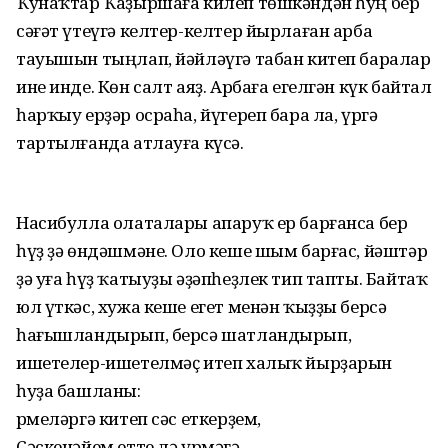
Ҡунаҡтар Ҡаҙыршаға килеп төшкәндән һуң бер
сәғәт үтеүгә келтер-келтер йырлаған арба
тауышын тыңлап, йәйләүгә табан китеп баралар
ине инде. Көн салт аяҙ. Арбаға егелгән күк байтал
һарҡыу ерҙәр осраһа, йүгереп бара ла, үргә
тартылғанда атлауға күсә.
Насибулла олаталары апаруҡ ер барғанса бер
һүҙ ҙә өндәшмәне. Оло кеше шым барғас, йәштәр
ҙә уға һүҙ ҡатыуҙы әҙәпһеҙлек тип тапты. Байтаҡ
юл үткәс, хужа кеше егет менән ҡыҙҙы берсә
һағышландырып, берсә шатландырып,
ишетелер-ишетелмәҫ итеп халыҡ йырҙарын
һуҙа башланы:
Әрмеләргә китеп сәс еткерҙем,
Сәскенәйем етте лә үрмәгә...