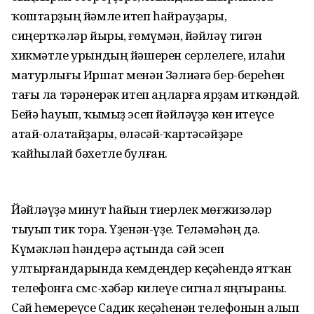
ҡоштарҙың йәмле итеп һайрауҙары,
сиңерткәләр йыры, ғөмүмән, йәйләү тигән
хикмәтле урындың йәшерен серлелеге, илаһи
матурлығы Иршат менән Зәлиәгә бер-береһен
тағы ла тәрәнерәк итеп аңларға ярҙам иткәндәй.
Бейә һауып, ҡымыҙ эсеп йәйләүҙә көн итеүсе
атай-олатайҙары, өләсәй-ҡартәсәйҙәре
ҡайһылай бәхетле булған.
Йәйләүҙә минут һайын тиерлек мөғжизәләр
тыуып тик тора. Үҙенән-үҙе. Теләмәһәң дә.
Күмәкләп һәндерә аҫтында сәй эсеп
ултырғандарында кемдеңдер кеҫәһендә ятҡан
телефонға смс-хәбәр килеүе сигнал яңғыраны.
Сәй һемереүсе Садик кеҫәһенән телефонын алып