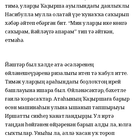
тимә, уларҙы Ҡаҙырша ауылындағы данлыҡлы
Насибулла мулла олатай үҙе ҡунаҡҡа саҡырып
хәбәр әйтеп ебәргән бит. “Мин уларҙы ике көнгә
саҡырам, йәйләүгә апарам” тип тә әйткән,
етмәһә.
Йәштәр был хәлде ата-әсәләренең
өйләнешеүҙәренә ризалығы итеп тә ҡабул итте.
Тимәк уларҙың араһындағы боҙлоҡтоң ирей
башлауына ишара был. Өйләнәсәктәр, бәхетле
ғаилә ҡорасаҡтар. Атаһының Ҡаҙыршаға барыр
өсөн машинаһын улына ышанып тапшырыуы
Иршатты сикһеҙ ҡанатландырҙы. Ул иртә
таңдан һөйгәнен өйҙәренән барып алды ла, юлға
сыҡтылар. Уныһы ла, әллә ҡасан уҡ тороп