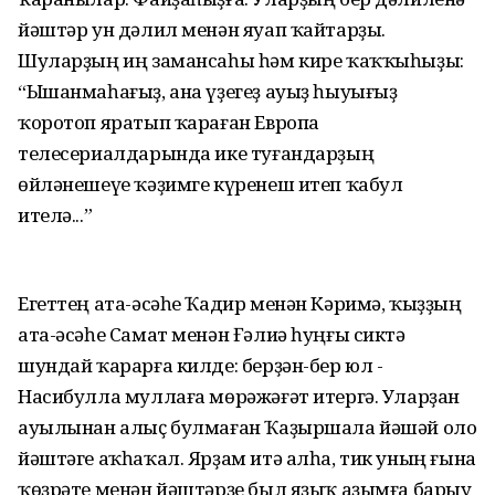
йәштәр ун дәлил менән яуап ҡайтарҙы.
Шуларҙың иң замансаһы һәм кире ҡаҡҡыһыҙы:
“Ышанмаһағыҙ, ана үҙегеҙ ауыҙ һыуығыҙ
ҡоротоп яратып ҡараған Европа
телесериалдарында ике туғандарҙың
өйләнешеүе ҡәҙимге күренеш итеп ҡабул
ителә...”
Егеттең ата-әсәһе Ҡадир менән Кәримә, ҡыҙҙың
ата-әсәһе Самат менән Ғәлиә һуңғы сиктә
шундай ҡарарға килде: берҙән-бер юл -
Насибулла муллаға мөрәжәғәт итергә. Уларҙан
ауылынан алыҫ булмаған Ҡаҙыршала йәшәй оло
йәштәге аҡһаҡал. Ярҙам итә алһа, тик уның ғына
ҡөҙрәте менән йәштәрҙе был яҙыҡ аҙымға барыу