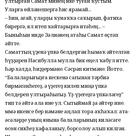
ултырған Самат минең ике туған ҡустым.
Уларға өйләнешергә һис ярамай...
–Ә һин, ағай, уларҙы ҡунаҡҡа саҡырып, фатиха
бирергә, ял итеп ҡайтарырға итәһең... –
Быныһын инде Зәлиәнең атаһы Самат өҫтәп
әйтте.
Саматтың үҙенә үпкә белдергән һымаҡ әйтелгән
һүҙҙәрен Насибулла мулла бик еңел ҡабул итте.
Һәр хәлдә, һиҙҙермәне. Сәсрәп китмәне. Йотто.
“Балаларығыҙға кескенә сағынан тәрбиә
бирмәгәнһегеҙ, ә үҙегеҙ килеп миңә үпкә
белдереп ултыраһығыҙ. Үҙ-үҙегеҙгә үпкәләгеҙ”
тип тә әйтә ала ине ул. Сытыймай ҙа әйтер ине.
Әммә икенсе бер нәмәне аңлап тора аҡһаҡал: ата-
әсәләрҙе уның янына балаларының киләсәге
өсөн сикһеҙ хафаланыу, борсолоу алып килгән.