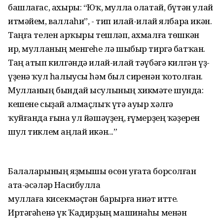
башлағас, ахыры: “Юҡ, мулла олатай, бүтән улай
итмәйем, валлаһи”, - тип илай-илай ялбара икән.
Таңға телен арҡыры тешләп, ахмалға төшкән
ир, мулланың менгеһе лә шыбыр тиргә батҡан.
Таң атып килгәндә илай-илай тәүбәгә килгән үҙ-
үҙенә ҡул һалыусы һәм был сиренән ҡотолған.
Мулланың бындай ысулының хикмәте шунда:
кешене сыҙай алмаҫлыҡ үтә ауыр хәлгә
ҡуйғанда ғына ул йәшәүҙең, ғүмерҙең ҡәҙерен
шул тиклем аңлай икән...”
Балаларының яҙмышы өсөн уғата борсолған
ата-әсәләр Насибулла
муллаға кисекмәҫтән барырға ниәт итте.
Иртәгәһенә үк Ҡадирҙың машинаһы менән