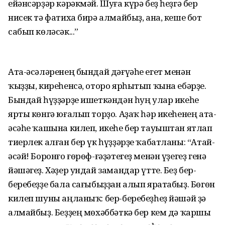
ейәнсәрҙәр кәрәкмәй. Шуға күрә беҙ һеҙгә бер
нисек тә фатиха бирә алмайбыҙ, ана, кеше бот
сабып көләсәк...”
Ата-әсәләренең бындай дәғүәһе егет менән
ҡыҙҙы, киреһенсә, оторо ярһытып ҡына ебәрҙе.
Бындай һүҙҙәрҙе ишеткәндән һуң улар икеһе
ярты көнгә юғалып торҙо. Аҙаҡ һәр икеһенең ата-
әсәһе ҡашына килеп, икеһе бер тауыштан ятлап
тиерлек алған бер үк һүҙҙәрҙе ҡабатланы: “Атай-
әсәй! Боронғо ғөрөф-ғәҙәтегеҙ менән үҙегеҙ генә
йәшәгеҙ. Хәҙер ундай замандар үтте. Беҙ бер-
беребеҙҙе бала сағыбыҙҙан алып яратабыҙ. Бөгөн
килеп шуны аңланыҡ: бер-беребеҙһеҙ йәшәй ҙә
алмайбыҙ. Беҙҙең мөхәббәткә бер кем дә ҡаршы