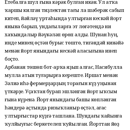
Етебалға шул ғына кәрәк булған икән. Ул атҡа
ҡаршы килгән тиҙлектән тағы ла шәберәк сабып
китеп, йәйләү уртаһында ултырған кескәй йорт
янына барып, ундағыларға эт лөғәтендә ни
хаҡындалыр йәүкәләп өрөп алды. Шунан һуң,
инде минең өҫтән бурыс төштө, тигәндәй кинәйә
менән йорт янындағы кескәй аласығына инеп
боҫто.
Арбанан төшөп бот-арҡа яҙып алғас, Насибулла
мулла атын туғарырға кереште. Иршат менән
Зәлиә иһә фермерҙарҙың торағын күҙ уңынан
үткәрҙе. Уҫаҡтан бурап эшләнгән йорт ыҡсым
ғына күренә. Йорт янындағы башы көпләнгән
һәндерә аҫтында ризыҡланыр өҫтәл, ағас
ултырғыстар күҙгә ташлана. Шундағы ҡайынға
ҡулйыуғыс беркетелеп ҡуйылған. Йорттан йөҙ