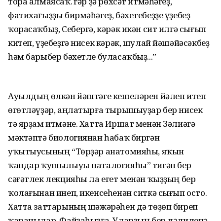
тора алмаясаҡ. Әгәр ҙә рөхсәт итмәһәгеҙ,
фатихағыҙҙы бирмәһәгеҙ, бәхетебеҙҙе үҙебеҙ
ҡорасаҡбыҙ, Себергә, кәрәк икән сит илгә сығып
китеп, үҙебеҙгә нисек кәрәк, шулай йәшәйәсәкбеҙ
һәм барыбер бәхетле буласаҡбыҙ...”
Ауылдың өлкән йәштәге кешеләрен йәлеп итеп
өгөтләүҙәр, аңлатырға тырышыуҙар бер нисек
тә ярҙам итмәне. Хатта Иршат менән Зәлиәгә
мәктәптә биологиянан һабаҡ биргән
уҡытыусының “Төрҙәр анатомияһы, яҡын
ҡандар ҡушылыуы паталогияһы” тигән бер
сәғәтлек лекцияһы ла егет менән ҡыҙҙың бер
ҡолағынан инеп, икенсеһенән ситкә сығып осто.
Хатта заттарының шәжәрәһен дә төҙөп биреп
ҡаранылар. Файҙаһыҙға. Уларҙың бер дәлиленә