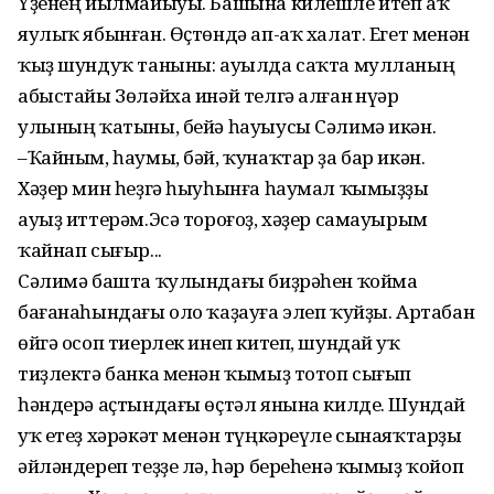
Үҙенең йылмайыуы. Башына килешле итеп аҡ
яулыҡ ябынған. Өҫтөндә ап-аҡ халат. Егет менән
ҡыҙ шундуҡ таныны: ауылда саҡта мулланың
абыстайы Зөләйха инәй телгә алған Әнүәр
улының ҡатыны, бейә һауыусы Сәлимә икән.
–Ҡайным, һаумы, бәй, ҡунаҡтар ҙа бар икән.
Хәҙер мин һеҙгә һыуһынға һаумал ҡымыҙҙы
ауыҙ иттерәм.Эсә тороғоҙ, хәҙер самауырым
ҡайнап сығыр...
Сәлимә башта ҡулындағы биҙрәһен ҡойма
бағанаһындағы оло ҡаҙауға элеп ҡуйҙы. Артабан
өйгә осоп тиерлек инеп китеп, шундай уҡ
тиҙлектә банка менән ҡымыҙ тотоп сығып
һәндерә аҫтындағы өҫтәл янына килде. Шундай
уҡ етеҙ хәрәкәт менән түңкәреүле сынаяҡтарҙы
әйләндереп теҙҙе лә, һәр береһенә ҡымыҙ ҡойоп