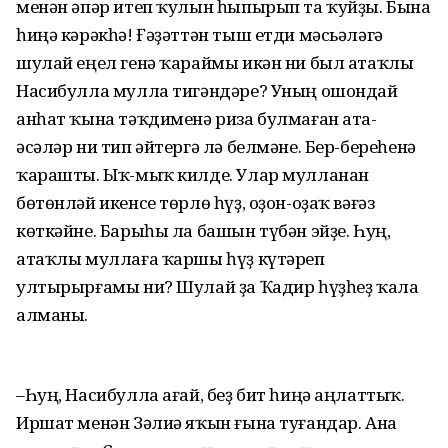
менән әпәр итеп ҡулын һыпырып та ҡуйҙы. Бына
һиңә кәрәкһә! Ғәҙәттән тыш етди мәсьәләгә
шулай еңел генә ҡараймы икән ни был атаҡлы
Насибулла мулла тигәндәре? Уның ошондай
анһат ҡына тәҡдименә риза булмаған ата-
әсәләр ни тип әйтергә лә белмәне. Бер-береһенә
ҡарашты. Ыҡ-мыҡ килде. Улар мулланан
бөтөнләй икенсе төрлө һүҙ, оҙон-оҙаҡ вәғәз
көткәйне. Барыһы ла башын түбән эйҙе. Һуң,
атаҡлы муллаға ҡаршы һүҙ күтәреп
ултырырғамы ни? Шулай ҙа Ҡадир һүҙһеҙ ҡала
алманы.
–Һуң, Насибулла ағай, беҙ бит һиңә аңлаттыҡ.
Иршат менән Зәлиә яҡын ғына туғандар. Ана