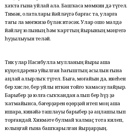
хаҡта ғына уйлай ала. Башҡаса мөмкин дә түгел.
Тимәк, олаталары йәйләүгә барғас та, уларға
тағы ла мөғжизә бүләк итәсәк. Улар ошо мәлдә
йәйләү юлының һәм ҡарттың йырының мәңгегә
һуҙылыуын теләй.
Тик улар Насибулла мулланың йыры аша
күңелдәренә уйылған һағыштың асылын ғына
аңлай алырлыҡ түгел. Быға, моғайын да, икеһен
бер хисле, бер уйлы иткән тойғо ҡамасаулайҙыр.
Барыбер ҙә юлға сыҡҡандан алып бер һүҙ ҙә
ҡатмайынса, бәғерҙәрен өҙөрҙәй итеп моң аша
ишара, кинәйә ташлауы барыбер ҙә аңлашылып
торғандай. Хикмәте булмай ҡалмаҫ тота килеп,
юлыңғай ғына башҡарылған йырҙарҙың.