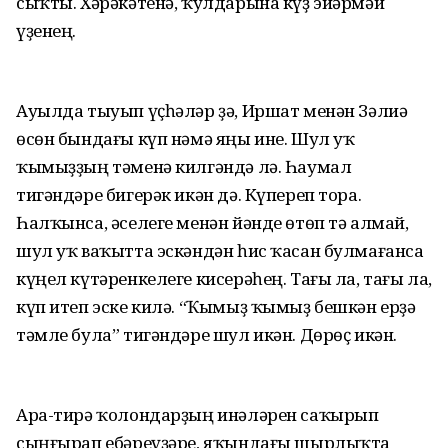
сыҡты. Хәрәкәтенә, ҡулдарына күҙ эйәрмәй
үҙенең.
Ауылда тыуып үҫһәләр ҙә, Иршат менән Зәлиә
өсөн бындағы күп нәмә яңы ине. Шул уҡ
ҡымыҙҙың тәменә килгәндә лә. Һаумал
тигәндәре бигерәк икән дә. Күпереп тора.
Һалҡынса, әселеге менән йәнде өтөп тә алмай,
шул уҡ ваҡытта эскәндән һис ҡасан булмағанса
күңел күтәренкелеге кисерәһең. Тағы ла, тағы ла,
күп итеп эске килә. “Ҡымыҙ ҡымыҙ бешкән ерҙә
тәмле була” тигәндәре шул икән. Дөрөҫ икән.
Ара-тирә ҡолондарҙың инәләрен саҡырып
сыңғырап ебәреүҙәре, яҡындағы шырлыҡта