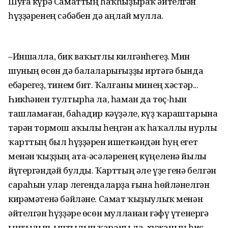
Шуға күрә Саматтың һаҡһыҙыраҡ әйтелгән
һүҙҙәренең сәбәбен дә аңлай мулла.
–Иншалла, бик ваҡытлы килгәнһегеҙ. Мин
шуның өсөн дә балаларығыҙҙы иртәгә бында
ебәрегеҙ, тинем бит. Ҡалғаны минең хәстәр...
Һикһәнен тултырһа ла, һаман да төҫ-һын
ташламаған, баһадир кәүҙәле, күҙ ҡараштарына
тәрән тормош аҡылы һеңгән аҡ һаҡаллы нурлы
ҡарттың был һүҙҙәрен ишеткәндән һуң егет
менән ҡыҙҙың ата-әсәләренең күңеленә йылы
йүгергәндәй булды. Ҡарттың әле үҙе генә белгән
сараһын улар легендаларҙа ғына һөйләнелгән
кирәмәтенә бәйләне. Самат ҡыҙыулыҡ менән
әйтелгән һүҙҙәре өсөн мулланан ғәфү үтенергә
ынтылып-ынтылып ҡараны ла, хужаның һис