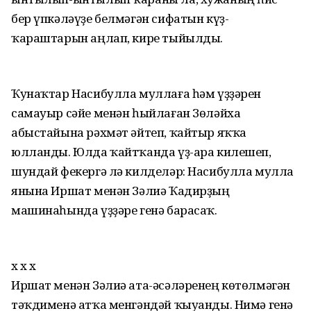
бер үпкәләүҙе белмәгән сифатын күҙ-
ҡараштарын аңлап, кире тыйылды.
Ҡунаҡтар Насибулла муллаға һәм үҙҙәрен
самауыр сәйе менән һыйлаған Зөләйха
абыстайына рәхмәт әйтеп, ҡайтыр яҡҡа
юлланды. Юлда ҡайтҡанда үҙ-ара килешеп,
шундай фекергә лә килделәр: Насибулла мулла
янына Иршат менән Зәлиә Ҡадирҙың
машинаһында үҙҙәре генә барасаҡ.
х х х
Иршат менән Зәлиә ата-әсәләренең көтөлмәгән
тәҡдименә атҡа менгәндәй ҡыуанды. Нимә генә