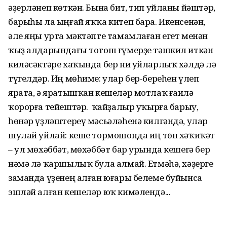
әҙерләнеп көткән. Бына бит, тип уйланы йәштәр,
барыһы ла ыңғай яҡҡа китеп бара. Икенсенән,
әле яңы урта мәктәпте тамамлаған егет менән
ҡыҙ алдарындағы тотош ғүмерҙе тәшкил иткән
киләсәктәре хаҡында бер ни уйларлыҡ хәлдә лә
түгелдәр. Иң мөһиме: улар бер-береһен үлеп
ярата, ә яратышҡан кешеләр мотлаҡ ғаилә
ҡорорға тейештәр. Ә ҡайҙалыр уҡырға барыу,
һөнәр үҙләштереү мәсьәләһенә килгәндә, улар
шулай уйлай: кеше тормошонда иң төп хәҡиҡәт
– ул мөхәббәт, мөхәббәт бар урында кешегә бер
нәмә лә ҡаршылыҡ була алмай. Етмәһә, хәҙерге
заманда үҙенең алған юғары белеме буйынса
эшләй алған кешеләр юҡ кимәлендә...