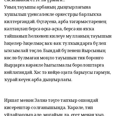
Уның тауышы арбаның дыңғырлағына
ҡушылып үҙенсәлекле оркестрҙы барлыҡҡа
килтергәндәй. Өҫтәүенә, арба тәгәрмәстәренең
кәлтәңләп берсә өҫкә-аҫҡа, берсә ян-яҡҡа
тайшанып һелкенеп килеүе мулланың тауышын
һиҙелер-һиҙелмәҫ ваҡ-ваҡ тулҡындарға бүлеп
ыҡсымлай төҫлө. Бындай бүленеш йырсының
көслө булмаған моңло тауышын тик боронғо
йырҙарға кәрәкле һығылмалы боролоштарға
көйләгәндәй. Хәс тә көйҙө оҙата барыусы гармун,
ҡурай кеүек арба дыңғырлағы.
Иршат менән Зәлиә тәүге тапҡыр ошондай
кисерештәр солғанышында. Ҡарәле, тип
уйлайҙарҙыр әле, моғайын да, егет менән ҡыҙ.