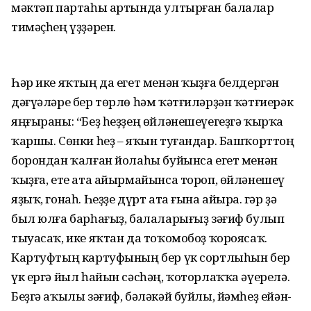
мәктәп партаһы артында ултырған балалар
тимәҫһең үҙҙәрен.
Һәр ике яҡтың да егет менән ҡыҙға белдергән
дәғүәләре бер төрлө һәм ҡәтғиләрҙән ҡәтғиерәк
яңғыраны: “Беҙ һеҙҙең өйләнешеүегеҙгә ҡырҡа
ҡаршы. Сөнки һеҙ – яҡын туғандар. Башҡорттоң
борондан ҡалған йолаһы буйынса егет менән
ҡыҙға, ете ата айырмайынса тороп, өйләнешеү
яҙыҡ, гонаһ. Һеҙҙе дүрт ата ғына айыра. Әгәр ҙә
был юлға барһағыҙ, балаларығыҙ зәғиф булып
тыуасаҡ, ике яҡтан да тоҡомобоҙ ҡороясаҡ.
Картуфтың картуфының бер үк сортлыһын бер
үк ергә йыл һайын сәсһәң, ҡоторлаҡҡа әүерелә.
Беҙгә аҡылы зәғиф, бәләкәй буйлы, йәмһеҙ ейән-