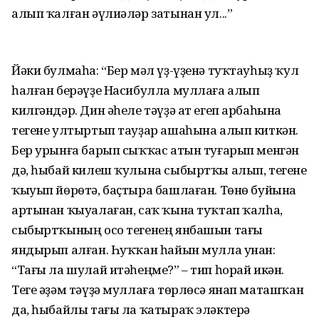
алып ҡалған әүлиәләр затынан ул...”
Йәки булмаһа: “Бер мәл үҙ-үҙенә туҡтауһыҙ ҡул
һалған берәүҙе Насибулла муллаға алып
килгәндәр. Дин әһеле тәүҙә ат егеп арбаһына
тегене ултыртып тауҙар ашаһына алып киткән.
Бер урынға барып сыҡҡас атын туғарып менгән
дә, һыбай килеш ҡулына сыбыртҡы алып, тегене
ҡыуып йөрөтә, баҫтыра башлаған. Төнө буйына
артынан ҡыуалаған, саҡ ҡына туҡтап ҡалһа,
сыбыртҡының осо тегенең янбашын тағы
яндырып алған. Һуҡҡан һайын мулла унан:
“Тағы ла шулай итәһеңме?” – тип һорай икән.
Теге әҙәм тәүҙә муллаға төрлөсә янап маташҡан
да, һыбайлы тағы ла ҡатыраҡ эләктерә