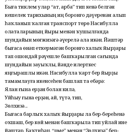
Быға тиклем улар “ат, арба” тип кенә белгән
кешелек тарихының иң боронғо дәүеренән алып
һаҡланып ҡалған транспорт төрө Насибулла
олаталарының йыры менән ҡушылғанда
шундайын мөғжизәгә әүерелә ала икән. Йәштәр
бығаса өнәп еткермәгән боронғо халыҡ йырҙары
тап ошондай рәүешле башҡарылған сағында
шундайын зауыҡлы, йәнде илерткес
яңғырашлы икән. Насибулла ҡарт бер йырҙы
тамамлауға икенсеһен башлап та ебәрә:
Ялан ғына ерҙән болан килә,
Уйһыу ғына ерҙән, ай, түтә, тип,
Зөлхизә...
Бығаса барлыҡ халыҡ йырҙары ла бер-береһенә
оҡшаш, бер көй менән башҡарыла тип уйлай ине
йәштәр. Баҡтиһәң, “Әрме” менән “Зөлхизә” бер-