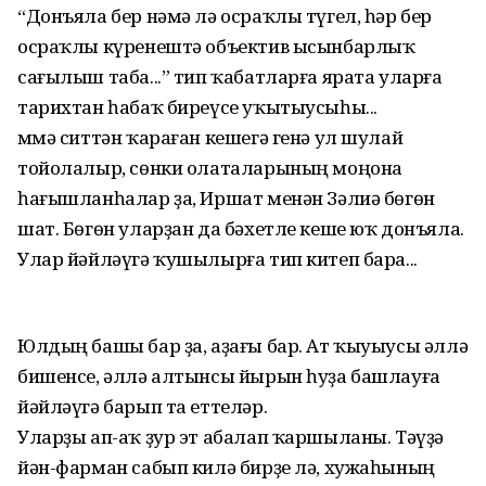
“Донъяла бер нәмә лә осраҡлы түгел, һәр бер
осраҡлы күренештә объектив ысынбарлыҡ
сағылыш таба...” тип ҡабатларға ярата уларға
тарихтан һабаҡ биреүсе уҡытыусыһы...
Әммә ситтән ҡараған кешегә генә ул шулай
тойолалыр, сөнки олаталарының моңона
һағышланһалар ҙа, Иршат менән Зәлиә бөгөн
шат. Бөгөн уларҙан да бәхетле кеше юҡ донъяла.
Улар йәйләүгә ҡушылырға тип китеп бара...
Юлдың башы бар ҙа, аҙағы бар. Ат ҡыуыусы әллә
бишенсе, әллә алтынсы йырын һуҙа башлауға
йәйләүгә барып та еттеләр.
Уларҙы ап-аҡ ҙур эт абалап ҡаршыланы. Тәүҙә
йән-фарман сабып килә бирҙе лә, хужаһының