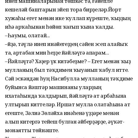
инеп машиналарынан төшкәс тә, ғәйепле
кешеләй баштарын эйеп тора бирҙеләр.Йорт
хужаһы егет менән ике ҡуллап күреште, ҡыҙҙың
иһә арҡаһынан һөйөп ҡағып ҡына ҡалды.
–Һаумы, олатай...
–Әйҙә, тәүлә инеп инәйегеҙҙең сәйен эсеп алайыҡ
та, артабан мин һеҙҙе йәйләүгә апарам...
–Йәйләүгә? Хәҙер үк китәбеҙме? – Егет менән ҡыҙ
мулланың был тәҡдимен ҡыуанып ҡабул итте.
Сәй эскәндән һуң Насибулла мулланың тәҡдиме
буйынса йәштәр машинаны уларҙың
ихатаһында ҡалдырып, йәйләүгә ат арбаһына
ултырып киттеләр. Иршат мулла олатаһына ат
егеште, Зәлиә Зөләйха инәһенә үҙҙәре менән
алып китергә тейеш булған әйберҙәрҙе, әүҡәт-
монаятты төйнәште.