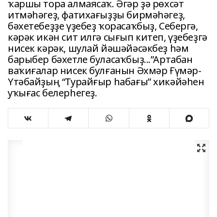
ҡаршы тора алмаясаҡ. Әгәр ҙә рөхсәт
итмәһәгеҙ, фатихағыҙҙы бирмәһәгеҙ,
бәхетебеҙҙе үҙебеҙ ҡорасаҡбыҙ, Себергә,
кәрәк икән сит илгә сығып китеп, үҙебеҙгә
нисек кәрәк, шулай йәшәйәсәкбеҙ һәм
барыбер бәхетле буласаҡбыҙ...”Артабан
ваҡиғалар нисек булғанын Әхмәр Ғүмәр-
Үтәбайҙың “Турайғыр һабағы” хикәйәһен
уҡығас белерһегеҙ.