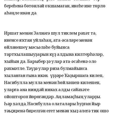
береһенә бөтөнләй оҡшамаған, икеһе ике төрлө
аһәңле икән дә.
Иршат менән Зәлиәгә шул тиклем рәхәт тә,
икенсе яҡтан уйлаһаң, ата-әсәләре менән
өйләнешеү мәсьәләһе буйынса
тартҡылашыуҙарын күҙ алдына килтерһәләр,
ҡыйын да. Барыбер ҙә улар ата-әсәһенә оло
рәхмәтле. Тәүҙә улар риза булмайынса
ҡыланған ғына икән. Ә үҙҙәре Ҡаҙыршаға килеп,
Насибулла мулла менән һөйләшеп-килешеп,
уларға ана ниндәй никах алды сәйәхәте
ойоштороп йөрөгәндәр. Аңламаҫһың уларҙы.
Һәр хәлдә, Насибулла олаталары һуҙған йыр
тәьҫиренә бирелгән егет менән ҡыҙ әлегә тик ошо