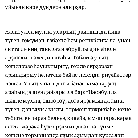
уйынан кире дүндерә алырҙар.
Насибулла мулла уларҙың районында ғына
түгел, ғөмүмән, төбәктә һәм республикала, унан
ситтә лә киң танылған абруйлы дин әһеле,
арҙаҡлы шәхес, ил ағаһы. Төбәктә уның
кешеләрҙе һауыҡтырыу, төрлө сирҙәрҙән
арындырыу һәләтенә бәйле легенда-риүәйәттәр
йәшәй. Уның хаҡындағы бәйәннамәләрҙең
араһында шундайҙары ла бар: “Насибулла
шәпле мулла, өшкөрөү, доға ярҙамында ғына
түгел, донъяуи аҡылы, тормош тәжрибәһе, кеше
тәбиғәтен тәрән белеүе, кинәйә, ым-ишара, кәрәк
саҡта мәрәкә һүҙе ярҙамында әллә күпме
кешене тормошонда яҙыҡ аҙымдан ҡурсалап