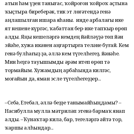
атын һәм үҙен танығас, ҡойроғон ҡойроҡ аҫтына
ҡыҫтыра биреберәк, тик эт лөғәтендә генә
аңлашылған ишара яһаны. Ә инде арбалағы ике
ят кешене күргәс, ҡабаттан бер-ике тапҡыр өрөп
алды. Яңы кешеләргә кемдең йәйләүҙә төп йән
эйәһе, хужа икәнен аңғартырға теләне буғай. Кем
генә булһағыҙ ҙа, әллә кем түгелһегеҙ, йәнәһе.
Мин һеҙгә тауышымды әрәм итеп өрөп тә
тормайым. Хужамдың арбаһында килгәс,
моғайын да, яман эсле түгелһегеҙҙер...
–Себә, Етебал, әллә беҙҙе танымайһыңдамы? –
Насибулла мулла мәтриләп этенә бармаҡ янап
алды. –Ҡунаҡтар килә, бар, тегеләргә әйтә тор,
ҡаршы алһындар...