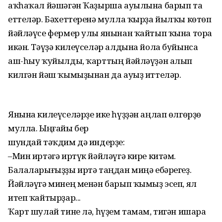
аҡһаҡал йәшәгән Ҡаҙырша ауылына барып та
еттеләр. Бәхеттеренә мулла ҡырҙа йылҡы көтөп
йәйләүсе фермер улы янынан ҡайтып ҡына тора
икән. Тәүҙә килеүселәр алдына йола буйынса
аш-һыу ҡуйылды, ҡарттың йәйләүҙән алып
килгән йәш ҡымыҙынан да ауыҙ иттеләр.
Янына килеүселәрҙе ике һүҙҙән аңлап өлгөрҙө
мулла. Ыңғайы бер
шундай тәҡдим дә индерҙе:
–Мин иртәгә иртүк йәйләүгә кире китәм.
Балаларығыҙҙы иртә таңдан миңә ебәрегеҙ.
Йәйләүгә минең менән барып ҡымыҙ эсеп, ял
итеп ҡайтырҙар...
Ҡарт шулай тине лә, һүҙем тамам, тигән ишара