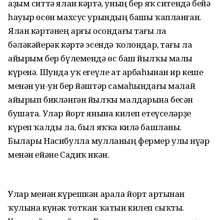
аҙым ситтә ялан кәртә, уның бер яҡ ситендә бейә
һауыр өсөн махсус урындың башы ҡапланған.
Ялан кәртәнең арғы осондағы тағы ла
бәләкәйерәк кәртә эсендә ҡолондар, тағы ла
айырым бер бүлемендә өс баш йылҡы малы
күренә. Шунда уҡ егеүле ат арбаһынан ир кеше
менән ун-ун бер йәштәр самаһындағы малай
айырып бикләнгән йылҡы малдарына бесән
бушата. Улар йорт янына килеп етеүселәрҙе
күреп ҡалды ла, был яҡҡа килә башланы.
Былары Насибулла мулланың фермер улы Әнүәр
менән ейәне Садиҡ икән.
Улар менән күрешкән арала йорт артынан
ҡулына күнәк тотҡан ҡатын килеп сыҡты.