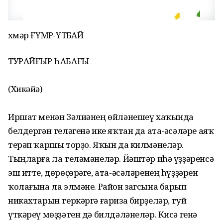
Әхмәр ҒҮМӘР-ҮТӘБАЙ
ТУРАЙҒЫР ҺАБАҒЫ
(Хикәйә)
Иршат менән Зәлиәнең өйләнешеү хаҡында
белдергән теләгенә ике яҡтан да ата-әсәләре аяҡ
терәп ҡаршы торҙо. Яҡын да килмәнеләр.
Тыңларға ла теләмәнеләр. Йәштәр иһә үҙҙәренсә
эш итте, дөрөҫөрәге, ата-әсәләренең һүҙҙәрен
ҡолағына ла элмәне. Район загсына барып
никахтарын теркәргә ғариза бирҙеләр, туй
үткәреү мөҙҙәтен дә билдәләнеләр. Кисә генә