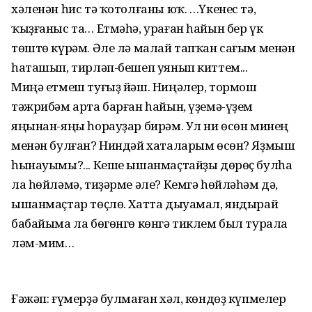
хәленән һис тә ҡотолғаны юҡ. …Үкенес тә,
ҡыҙғаныс та… Етмәһә, ураған һайын бер үк
төштө күрәм. Әле лә малай тапҡан сағым менән
һаташып, тирләп-бешеп уянып киттем...
Миңә етмеш туғыҙ йәш. Ниңәлер, тормош
тәжрибәм арта барған һайын, үҙемә-үҙем
яңынан-яңы һорауҙар бирәм. Ул ни өсөн минең
менән булған? Ниндәй хаталарым өсөн? Яҙмыш
һынауымы?... Кеше ышанмаҫтайҙы дөрөҫ булһа
ла һөйләмә, тиҙәрме әле? Кемгә һөйләһәм дә,
ышанмаҫтар төҫлө. Хатта дыуамал, яндырай
бабайыма ла бөгөнгө көнгә тиклем был турала
ләм-мим…
Ғәжәп: ғүмерҙә булмаған хәл, көндөҙ күпмелер