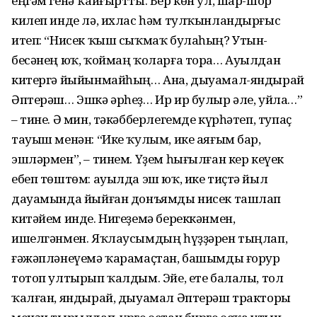
еңгәм генә ҡайғыртты. Бер көн ул, шар-шор
килеп инде лә, ихлас һәм тулҡынландырғыс
итеп: “Нисек ҡыш сыҡмаҡ булаһың? Утын-
бесәнең юҡ, ҡоймаң ҡоларға тора… Ауылдан
китергә йыйынмайһың… Ана, дыуамал-яндырай
Әптерәш… Эшкә әрһеҙ… Ир ир булыр әле, уйла…”
– тине. Ә мин, тәкәбберлегемде күрһәтеп, тупаҫ
тауыш менән: “Ике ҡулым, ике аяғым бар,
эшләрмен”, – тинем. Үҙем һығылған кер кеүек
ебеп төштөм: ауылда эш юҡ, ике тиҫтә йыл
дауамында йыйған донъямды нисек ташлап
китәйем инде. Нигеҙемә береккәнмен,
ишелгәнмен. Яҡлаусымдың һүҙҙәрен тыңлап,
ғәжәпләнеүемә ҡарамаҫтан, башымды ғорур
тотоп ултырып ҡалдым. Эйе, ете балалы, тол
ҡалған, яндырай, дыуамал Әптерәш тракторы