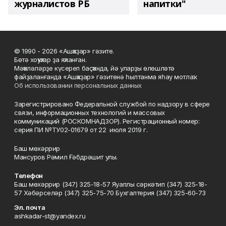
журналистов РБ
напитки"
© 1990 - 2026 «Ашҡаҙар» гәзите.
Бөтә хоҡуҡтар ҙа яҡланған.
Мәҡәләләрҙе күсереп баҫҡанда, йә уларҙы өлөшләтә
файҙаланғанда «Ашҡаҙар» гәзитенә һылтанма яһау мотлаҡ.
Об использовании персональных данных
Зарегистрировано Федеральной службой по надзору в сфере
связи, информационных технологий и массовых
коммуникаций (РОСКОМНАДЗОР). Регистрационный номер:
серия ПИ №ТУ02-01679 от 22 июля 2019 г.
Баш мөхәррир
Мансуров Рәмил Ғәбдрәшит улы.
Телефон
Баш мөхәррир (347) 325-18-57 Яуаплы сәркәтип (347) 325-18-
57 Хәбәрселәр (347) 325-75-70 Бухгалтерия (347) 325-60-73
Эл. почта
ashkadar-st@yandex.ru