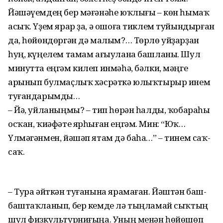
Йәшәүемдең бер мәғәнәһе юҡлығы – көн һымаҡ
асыҡ. Үҙем ярар ҙа, ә ошоға тиклем туйындырған
да, һөйөндөргән дә малым?… Төрлө уйҙарҙан
һуң, күңелем тамам ағыулана башланы. Шул
минутта еңгәм килеп инмәһә, бәлки, мәңге
арынып булмаҫлыҡ хәсрәткә юлыҡтырыр инем
туғандарымды…
– Йә, уйланыңмы? – тип һөрән һалды, ҡобараһы
осҡан, ҡиәфәте ярһыған еңгәм. Мин: “Юҡ…
Үлмәгәнмен, йәшәп ятам дә баһа…” – тинем саҡ-
саҡ.
– Тура әйткән туғанына ярамаған. Йәштән баш-
баштаҡланып, бер кемде лә тыңламай сыҡтың
шул физкультурниғыңа. Уның менән һөйөшөп