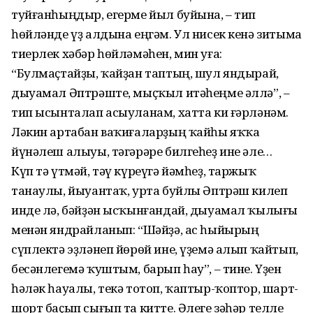
туйғанһыңдыр, егерме йыл буйына, – тип
һөйләнде үҙ алдына еңгәм. Ул нисек кенә зитыма
тиерлек хәбәр һөйләмәһен, мин уға:
“Булмаҫтайҙы, ҡайҙан таптың, шул яндырай,
дыуамал Әптрәште, мыҫҡыл итәһеңме әллә”, –
тип ысынталап асыуланам, хатта ки ғәрләнәм.
Ләкин артабан ваҡиғаларҙың ҡайһы яҡҡа
йүнәлеш алыуы, тәгәрәре билгеһеҙ ине әле…
Күп тә үтмәй, тәү күреүгә йәмһеҙ, таржыҡ
танаулы, йыуантаҡ, урта буйлы Әптрәш килеп
инде лә, бәйҙән ысҡынғандай, дыуамал ҡылығы
менән яндрайланып: “Шәйҙә, ас һыйырың
сүплектә эҙләнеп йөрөй ине, үҙемә алып ҡайтып,
бесәнлегемә ҡуштым, барып һау”, – тине. Үҙен
һәләк һауалы, текә тотоп, ҡаптыр-ҡоптор, шарт-
шорт баҫып сығып та китте. Әлеге зәһәр телле