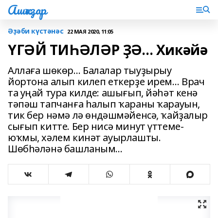
Ашҡаҙар
Әҙәби күстәнәс
22 МАЯ 2020, 11:05
ҮГӘЙ ТИҺӘЛӘР ҘӘ… Хикәйә
Аллаға шөкөр… Балалар тыуҙырыу
йортона алып килеп еткерҙе ирем… Врач
та уңай тура килде: ашығып, йәһәт кенә
тәпәш тапчанға һалып ҡараны ҡарауын,
тик бер нәмә лә өндәшмәйенсә, ҡайҙалыр
сығып китте. Бер нисә минут үттеме-
юҡмы, хәлем кинәт ауырлашты.
Шөбһәләнә башланым…