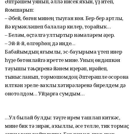
Әптрәшем уянып, әллә нисек яҡын, үҙ итеп,
йомшарып:
– Әбей, бөгөн минең тыуған көн. Бер-бер артлы,
йә күмәкләшеп балалар килер, торайыҡ…
– Беләм, өҫтәлгә ултыртыр нәмәләрем әҙер.
– Эй-й-й, өлгөрһөң дә инде…
Бабайымдың яғымлы, эс-бауырыма үтеп инер
һүҙе бөтөнләйгә иретте мине. Уның өндәшкән
тауышы тәьҫиренә йәнем иҙерәп, ирәйеп,
тынысланып, тормошомдоң Әптерәшле осорона
илткән эреле-ваҡлы хәтирәләренә бирелдем дә
онотолдом… Уйҙарға сумдым…
…Ул былай булды: тәүге ирем ташлап киткәс,
мине бик тә зирәк, аҡыллы, әсе телле, тик тормаҫ