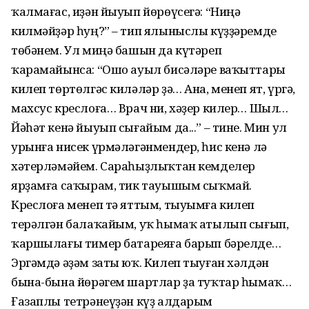
ҡалмағас, иҙән йыуып йөрөүсегә: “Ниңә
килмәйҙәр һуң?” – тип ялыныслы күҙҙәремде
төбәнем. Ул миңә башын да күтәреп
ҡарамайынса: “Ошо ауыл бисәләре ваҡыттары
килеп төртөлгәс киләләр ҙә… Ана, менеп ят, үргә,
махсус креслоға… Врач ни, хәҙер килер… Шыл…
Йәһәт кенә йыуып сығайым да...” – тине. Мин ул
урынға нисек үрмәләгәнмендер, һис кенә лә
хәтерләмәйем. Сараһыҙлыҡтан кемделер
ярҙамға саҡырам, тик тауышым сыҡмай.
Креслоға менеп тә яттым, тыуымға килеп
терәлгән балаҡайым, уҡ һымаҡ атылып сығып,
ҡаршылағы тимер батареяға барып бәрелде…
Эргәмдә әҙәм заты юҡ. Килеп тыуған хәлдән
бына-бына йөрәгем шартлар ҙа туҡтар һымаҡ…
Ғазаплы тетрәнеүҙән күҙ алдарым