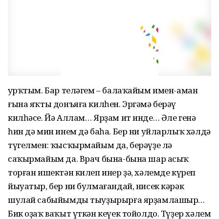
Ҡурҡтым. Бар теләгем – балаҡайым имен-аман
ғына яҡты донъяға килһен. Эргәмә берәү
килһәсе. Йә Аллам… Ярҙам ит инде… Әле генә
һин дә мин инем дә баһа. Бер ни уйларлыҡ хәлдә
түгелмен: ҡысҡырмайым да, берәүҙе лә
саҡырмайым да. Врач бына-бына шар асыҡ
торған ишектән килеп инер ҙә, хәлемде күреп
йыуатыр, бер ни булмағандай, нисек кәрәк
шулай сабыйымды тыуҙырырға ярҙамлашыр…
Бик оҙаҡ ваҡыт үткән кеүек тойолдо. Түҙер хәлем