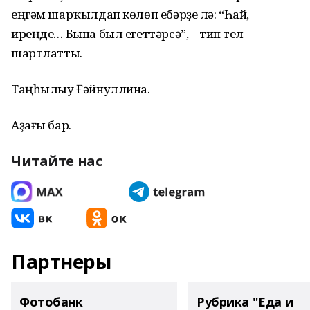
еңгәм шарҡылдап көлөп ебәрҙе лә: “Һай,
иреңде… Бына был егеттәрсә”, – тип тел
шартлатты.
Таңһылыу Ғәйнуллина.
Аҙағы бар.
Читайте нас
Партнеры
Фотобанк
Рубрика "Еда и