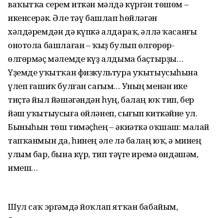
ваҡытҡа серем иткән мәлдә күргән төшөм –
икенсерәк. Әле тәү башлап һөйләгән
хәлдәремдән дә күпкә алдараҡ, әллә ҡасанғы
онотола башлаған – ҡыҙ булып өлгөрөр-
өлгөрмәҫ мәлемде күҙ алдыма баҫтырҙы…
Үҙемде уҡытҡан физкультура уҡытыусыһына
үлеп ғашиҡ булған сағым… Уның менән ике
тиҫтә йыл йәшәгәндән һуң, балаң юҡ тип, бер
йәш уҡытыусыға өйләнеп, сығып киткәйне ул.
Быныһын төш тимәҫһең – әкиәткә оҡшаш: малай
тапҡанмын да, һинең әле лә балаң юҡ, ә минең
улым бар, бына күр, тип тәүге иремә өндәшәм,
имеш…
Шул саҡ эргәмдә йоҡлап ятҡан бабайым,