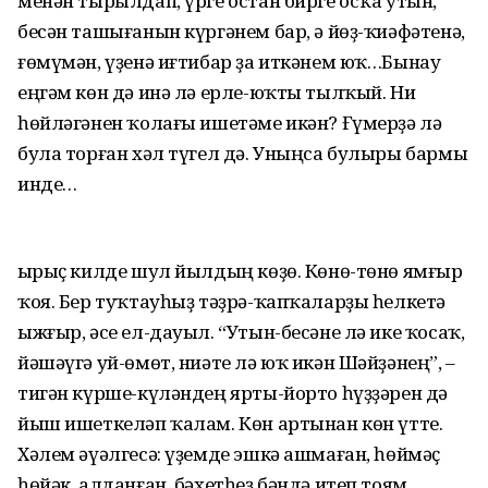
менән тырылдап, үрге остан бирге осҡа утын,
бесән ташығанын күргәнем бар, ә йөҙ-ҡиәфәтенә,
ғөмүмән, үҙенә иғтибар ҙа иткәнем юҡ…Бынау
еңгәм көн дә инә лә ерле-юҡты тылҡый. Ни
һөйләгәнен ҡолағы ишетәме икән? Ғүмерҙә лә
була торған хәл түгел дә. Уныңса булыры бармы
инде…
Ҡырыҫ килде шул йылдың көҙө. Көнө-төнө ямғыр
ҡоя. Бер туҡтауһыҙ тәҙрә-ҡапҡаларҙы һелкетә
ыжғыр, әсе ел-дауыл. “Утын-бесәне лә ике ҡосаҡ,
йәшәүгә уй-өмөт, ниәте лә юҡ икән Шәйҙәнең”, –
тигән күрше-күләндең ярты-йорто һүҙҙәрен дә
йыш ишеткеләп ҡалам. Көн артынан көн үтте.
Хәлем әүәлгесә: үҙемде эшкә ашмаған, һөймәҫ
һөйәк, алданған, бәхетһеҙ бәндә итеп тоям.