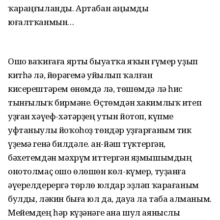
ҡараңғыланды. Артабан аңымды
юғалтҡанмын…
Ошо ваҡиғаға ярты быуатҡа яҡын ғүмер уҙып
китһә лә, йөрәгемә уйылып ҡалған
кисерештәрем өнөмдә лә, төшөмдә лә һис
тынғылыҡ бирмәне. Өҫтөмдән хакимлыҡ итеп
уҙған хәүеф-хәтәрҙең утын йотоп, күпме
уфтаныулы йоҡоһоҙ төндәр уҙғарғаным тик
үҙемә генә билдәле. Ҡан-йәш түктергән,
бәхетемдән мәхрүм иттергән яҙмышымдың
онотолмаҫ ошо өлөшөн көл-күмер, туҙанға
әүерелдерергә төрлө юлдар эҙләп ҡарағаным
булды, ләкин быға юл да, дауа ла таба алманым.
Мейемдең һәр күҙәнәге ана шул аяныслы