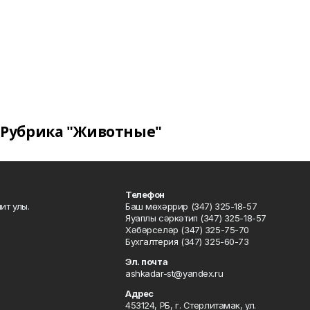
Рубрика "Животные"
Телефон
ит улы.
Баш мөхәррир (347) 325-18-57
Яуаплы сәркәтип (347) 325-18-57
Хәбәрселәр (347) 325-75-70
Бухгалтерия (347) 325-60-73
Эл. почта
ashkadar-st@yandex.ru
Адрес
453124, РБ, г. Стерлитамак, ул.