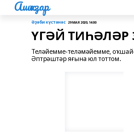
Ашҡаҙар
Әҙәби күстәнәс
29 МАЯ 2020, 14:00
ҮГӘЙ ТИҺӘЛӘР 
Теләйемме-теләмәйемме, оҡша
Әптрәштәр яғына юл тоттом.