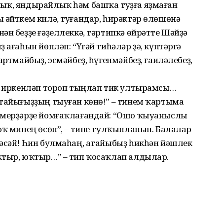
ыҡ, яндырайлыҡ һәм башҡа туҙға яҙмаған
 әйткем килә, туғандар, һирәктәр өлөшөнә
ән беҙҙе ғәҙеллеккә, тәртипкә өйрәтте Шәйҙә
 ағаһын йөпләп: “Үгәй тиһәләр ҙә, күптәргә
артмайбыҙ, эсмәйбеҙ, һүгенмәйбеҙ, ғаиләлебеҙ,
п, иркенләп тороп тыңлап тик ултырамсы…
атайығыҙҙың тыуған көнө!” – тинем ҡартыма
ғүмерҙәрҙе йомғаҡлағандай: “Ошо ҡыуаныслы
юҡ минең өсөн”, – тине тулҡынланып. Балалар
 әсәй! Һин булмаһаң, атайыбыҙ һикһән йәшлек
ҡтыр, юҡтыр…” – тип ҡосаҡлап алдылар.