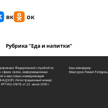
Рубрика "Еда и напитки"
рировано Федеральной службой по
Баш мөхәррир
в сфере связи, информационных
Мансуров Рәмил Ғәбдрәш
ий и массовых коммуникаций
НАДЗОР). Регистрационный номер:
 №ТУ02-01679 от 22 июля 2019 г.