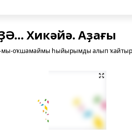
ҘӘ… Хикәйә. Аҙағы
й-мы-оҡшамаймы һыйырымды алып ҡайтыр