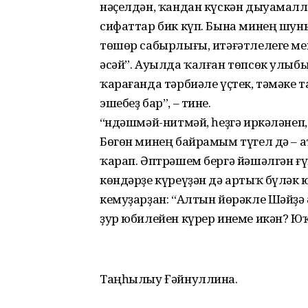
нәҫелдән, ҡандан күскән дыуамалл
сифаттар бик күп. Бына минең шуны
төшөр сабырлығы, итәғәтлелеге мен
әсәй”. Ауылда ҡалған төпсөк улыбыҙ
ҡарағанда тәрбиәле үҫтек, тәмәке т
эшебеҙ бар”, – тине.
“Өндәшмәй-нитмәй, һеҙгә иркәләне
Бөгөн минең байрамым түгел дә – 
ҡарап. Әптрәшем бергә йәшәлгән 
көндәрҙе күреүҙән дә артыҡ бүләк 
кемуҙарҙан: “Алтын йөрәкле Шәйҙә
ҙур юбилейен күрер инеме икән? Ю
Таңһылыу Ғәйнуллина.