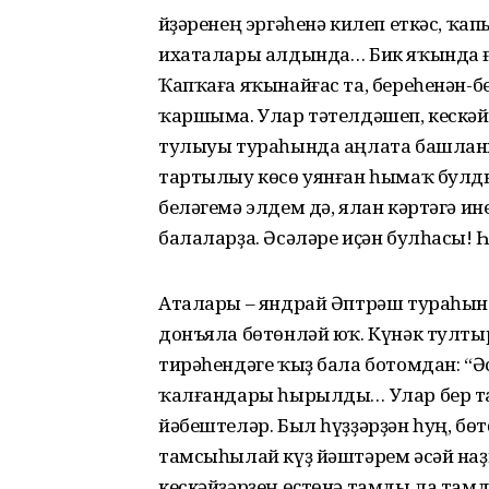
Өйҙәренең эргәһенә килеп еткәс, ҡа
ихаталары алдында… Бик яҡында 
Ҡапҡаға яҡынайғас та, береһенән-б
ҡаршыма. Улар тәтелдәшеп, кескәй 
тулыуы тураһында аңлата башланы
тартылыу көсө уянған һымаҡ булды
беләгемә элдем дә, ялан кәртәгә и
балаларҙа. Әсәләре иҫән булһасы! Һ
Аталары – яндрай Әптрәш тураһынд
донъяла бөтөнләй юҡ. Күнәк тулт
тирәһендәге ҡыҙ бала ботомдан: “Әс
ҡалғандары һырылды… Улар бер тауы
йәбештеләр. Был һүҙҙәрҙән һуң, б
тамсыһылай күҙ йәштәрем әсәй наҙ
кескәйҙәрҙең өҫтөнә тамды ла та