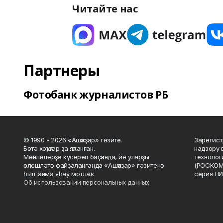
Читайте нас
Партнеры
Фотобанк журналистов РБ
© 1990 - 2026 «Ашҡаҙар» гәзите.
Зарегист
Бөтә хоҡуҡтар ҙа яҡланған.
надзору 
Мәҡәләләрҙе күсереп баҫҡанда, йә уларҙы
технолог
өлөшләтә файҙаланғанда «Ашҡаҙар» гәзитенә
(РОСКОМ
һылтанма яһау мотлаҡ.
серия ПИ
Об использовании персональных данных