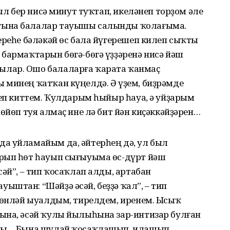
пыл бер нисә минут туҡтап, икеләнеп торҙом әле
ғына балалар тауышы салынды ҡолағыма.
ереһе бәләкәй өс бала йүгерешеп килеп сыҡты
бармаҡтарын бөгә-бөгә үҙҙәренә нисә йәш
лар. Ошо балаларға ҡарата ҡанмаҫ
 минең ҡатҡан күңелдә. Ә үҙем, биҙрәмде
неп киттем. Ҡулдарым һыйыр һауа, ә уйҙарым
өйөп туя алмаҫ ине лә бит йән киҫәккәйҙәрен…
а уйламайым да, әйтерһең дә, ул был
ырып һөт һауып сығыуыма өс-дүрт йәш
әй”, – тип ҡосаҡлап алды, артабан
штан: “Шәйҙә әсәй, беҙҙә ҡал”, – тип
өтөнләй ыуалдым, тирелдем, иренем. Ысыҡ
ына, әсәй ҡулы йылыһына зар-интизар булған
мды… Бына шулай ҡосаҡлашып, илашып,