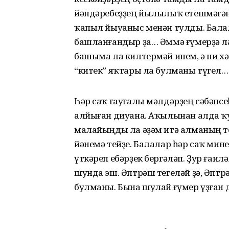
йәндәребеҙҙең йылылыҡ етешмәг
ҡапыл йыуаныс менән тулды. Бала
башланғандыр ҙа… Әммә ғүмерҙә лә
башыма ла килтермәй инем, ә ни х
“китек” яҡтары ла булманы түгел…
Һәр саҡ ғауғалы мәлдәрҙең сәбәпсе
алйыған диуана. Аҡылынан алда ҡу
малайыңды ла әҙәм итә алманың тег
йәнемә тейҙе. Балалар һәр саҡ мин
үткәреп ебәрҙек бергәләп. Ҙур ғаил
шунда эш. Әптрәш тегеләй ҙә, Әпт
булманы. Бына шулай ғүмер үҙған 