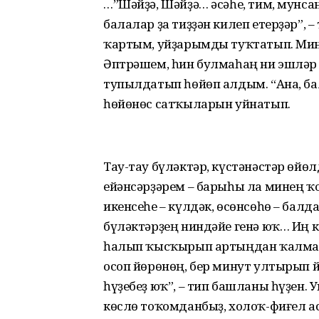
…”Шәйҙә, Шәйҙә… әсәһе, тим, мунсан
балалар ҙа тиҙҙән килеп етерҙәр”,
ҡартым, уйҙарымды туҡтатып. Мин:
Әптрәшем, һин булмаһаң ни эшләр 
тупылдатып һөйөп алдым. “Ана, бал
һөйөнөс сатҡыларын уйнатып.
Тау-тау бүләктәр, күстәнәстәр өйө
ейәнсәрҙәрем – барыһы ла минең ҡ
икенсеһе – күлдәк, өсөнсөһө – ба
бүләктәрҙең ниндәйе генә юҡ… Иң к
һалып ҡысҡырып артыңдан ҡалмай й
осоп йөрөнөң, бер минут ултырып 
һүҙебеҙ юҡ”, – тип башланы һүҙен. 
көслө тоҡомданбыҙ, холоҡ-фиғел а