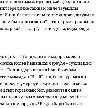
ы тоҡандырҙым, иртәнге сәй әҙер, тор инде,
 – тип гөрөлдәне тыйнаҡ, ипле тауышлы
 “И-и-и, баллы-татлы телле яндрай, дыуамал
инем был донъяларҙа”, – тип, арыҡ арҡаһынан
алар ҡайттылар”, – тине үҙе лә, күҙҙәрендә
лдө өҫтәлгә. Уландарым-ҡыҙҙарым, ейән-
осаҡҡа килеп һыйынды: берәүһе – суҡлы шәл,
лдаҡ… Ҡалғандарыныҡын һанай китһәм,
есе ҡыҙымдәң “Әсәй” тип, бөтөн урамға яр
өрөүе ғүмер буйы хәтерҙә: “Гел эш менән
йә ятып торманың бит, рәхмәттән башҡа
Уны иң оло улым эләктереп алды: “Атай яғы
сылда шуларҙыҡы! Беҙҙең барыбыҙҙа ла