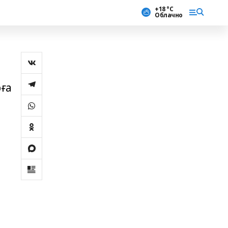
+18 °С
Облачно
ға