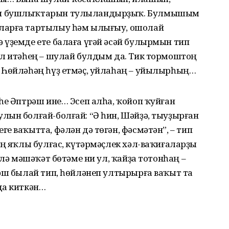
ән бушлыҡтарын тулыландырҙыҡ. Булмышым
ларға тартылыу һәм ылығыу, ошолай
 үҙемде ете балаға үгәй әсәй булырмын тип
әл итәһең – шулай булдым да. Тик тормоштоң
 Һөйләһәң һүҙ етмәҫ, уйлаһаң – уйылырһың…
һе Әптрәш ине… Эсеп алһа, ҡойоп ҡуйған
лын болғай-болғай: “Ә һин, Шәйҙә, тыуҙырған
е ваҡытта, фәлән дә төгән, фәсмәтән”, – тип
ең яҡлы булғас, күтәрмәҫлек хәл-ваҡиғаларҙы
әлә мәшәҡәт бөтәме ни ул, ҡайҙа тотонһаң –
рәш былай тип, һөйләнеп ултырырға ваҡыт та
да киткән…