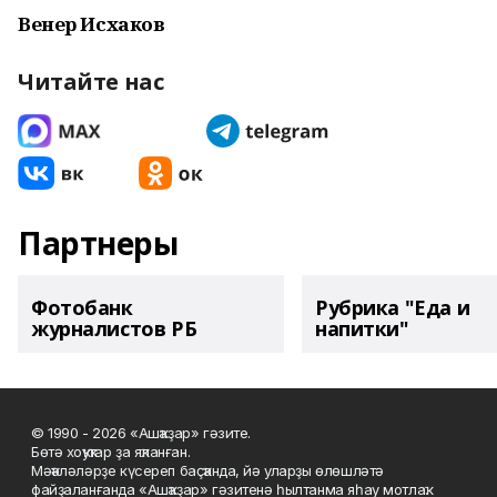
Венер Исхаков
Читайте нас
Партнеры
Фотобанк
Рубрика "Еда и
журналистов РБ
напитки"
© 1990 - 2026 «Ашҡаҙар» гәзите.
Бөтә хоҡуҡтар ҙа яҡланған.
Мәҡәләләрҙе күсереп баҫҡанда, йә уларҙы өлөшләтә
файҙаланғанда «Ашҡаҙар» гәзитенә һылтанма яһау мотлаҡ.