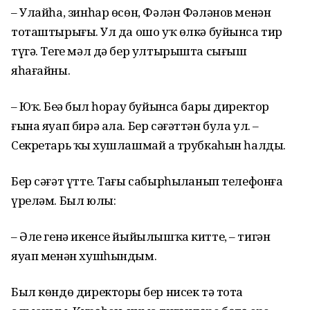
– Улайһа, зинһар өсөн, Фәлән Фәләнов менән
тоташтырығыҙ. Ул да ошо уҡ өлкә буйынса тир
түгә. Теге мәл дә бер ултырышта сығыш
яһағайны.
– Юҡ. Беҙҙә был һорау буйынса бары директор
ғына яуап бирә ала. Бер сәғәттән була ул. –
Секретарь ҡыҙ хушлашмай ҙа трубкаһын һалды.
Бер сәғәт үтте. Тағы сабырһыҙланып телефонға
үреләм. Был юлы:
– Әле генә икенсе йыйылышҡа китте, – тигән
яуап менән хушһындым.
Был көндө директорҙы бер нисек тә тота