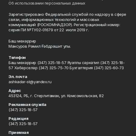
Об использовании персональных данных
Зарегистрировано Федеральной службой по надзору в сфере
связи, информационных технологий и массовых
коммуникаций (РОСКОМНАДЗОР). Регистрационный номер:
серия ПИ №ТУ02-01679 от 22 июля 2019 г.
Баш мөхәррир
Мансуров Рәмил Ғәбдрәшит улы.
Телефон
Баш мөхәррир (347) 325-18-57 Яуаплы сәркәтип (347) 325-18-
57 Хәбәрселәр (347) 325-75-70 Бухгалтерия (347) 325-60-73
Эл. почта
ashkadar-st@yandex.ru
Адрес
453124, РБ, г. Стерлитамак, ул. Комсомольская, 82
Рекламная служба
(347) 325-18-57
Редакция
(347) 325-18-57
Приемная