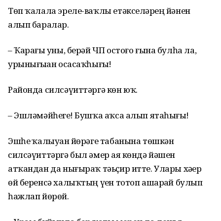
Төп ҡалала эреле-ваҡлы етәкселәрҙең йәнен
алып баралар.
– Ҡарағыҙ уны, берәй ЧП остоғо ғына булһа ла,
урынығыҙҙан осасаҡһығыҙ!
Районда силсәүиттәргә көн юҡ.
– Эшләмәйһегеҙ! Бушҡа аҡса алып ятаһығыҙ!
Эшһеҙ ҡалыуҙан йөрәге табанына төшкән
силсәүиттәргә был әмер аяҙ көндә йәшен
атҡандан да нығыраҡ тәьҫир итте. Улары хәҙер
өй беренсә халыҡтың үҙен тотоп ашарҙай булып
һажлап йөрөй.