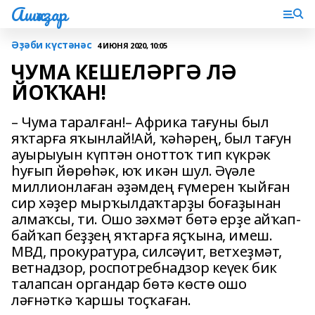
Ашҡаҙар
Әҙәби күстәнәс
4 ИЮНЯ 2020, 10:05
ЧУМА КЕШЕЛӘРГӘ ЛӘ
ЙОҠҠАН!
– Чума таралған!– Африка тағуны был
яҡтарға яҡынлай!Ай, ҡәһәрең, был тағун
ауырыуын күптән оноттоҡ тип күкрәк
һуғып йөрөһәк, юҡ икән шул. Әүәле
миллионлаған әҙәмдең ғүмерен ҡыйған
сир хәҙер мырҡылдаҡтарҙы боғаҙынан
алмаҡсы, ти. Ошо зәхмәт бөтә ерҙе айҡап-
байҡап беҙҙең яҡтарға яҫҡына, имеш.
МВД, прокуратура, силсәүит, ветхеҙмәт,
ветнадзор, роспотребнадзор кеүек бик
талапсан органдар бөтә көстө ошо
ләғнәткә ҡаршы тоҫҡаған.