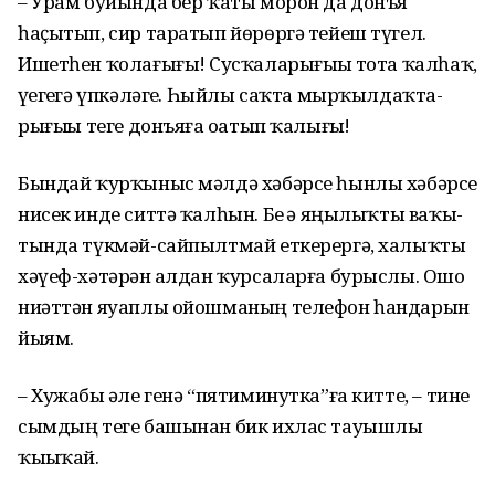
– Урам буйында бер ҡаты морон да донъя
һаҫытып, сир таратып йөрөргә тейеш түгел.
Ишетһен ҡолағығыҙ! Сусҡаларығыҙҙы тота ҡалһаҡ,
үҙегеҙгә үпкәләгеҙ. Һыйлы саҡта мырҡылдаҡта­
рығыҙҙы теге донъяға оҙатып ҡалығыҙ!
Бындай ҡурҡыныс мәлдә хәбәрсе һынлы хәбәрсе
нисек инде ситтә ҡалһын. Беҙ ҙә яңылыҡты ваҡы­
тында түкмәй-сайпылтмай еткерергә, халыҡты
хәүеф-хәтәрҙән алдан ҡурсаларға бурыслы. Ошо
ниәттән яуаплы ойошманың телефон һандарын
йыям.
– Хужабыҙ әле генә “пятиминутка”ға китте, – тине
сымдың теге башынан бик ихлас тауышлы
ҡыҙыҡай.