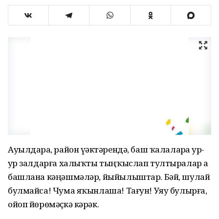
Ауылдарҙа, район үҙәктәрендә, баш ҡалаларҙа ҙур-
ҙур залдарға халыҡты тыңҡыслап тултыралар ҙа
башлана кәңәшмәләр, йыйылыштар. Бәй, шулай
булмайса! Чума яҡынлаша! Тағун! Уяу булырға,
ойоп йөрөмәҫкә кәрәк.