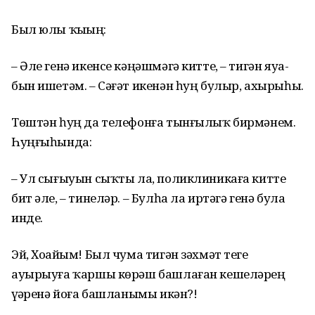
Был юлы ҡыҙҙың:
– Әле генә икенсе кәңәшмәгә китте, – тигән яуа­
бын ишетәм. – Сәғәт икенән һуң булыр, ахырыһы.
Төштән һуң да телефонға тынғылыҡ бирмәнем.
Һуңғыһында:
– Ул сығыуын сыҡты ла, поликлиникаға китте
бит әле, – тинеләр. – Булһа ла иртәгә генә була
инде.
Эй, Хоҙайым! Был чума тигән зәхмәт теге
ауырыуға ҡаршы көрәш башлаған кешеләрҙең
үҙҙәренә йоға башланымы икән?!