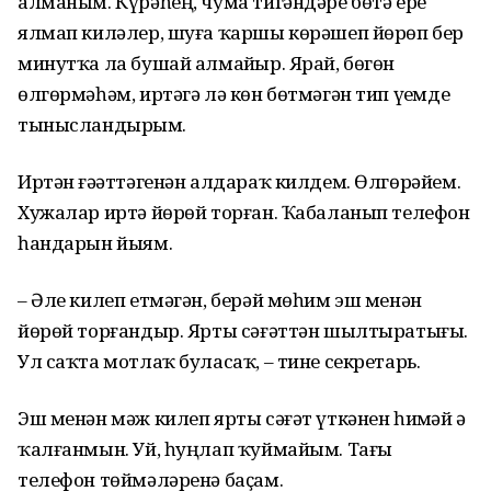
алманым. Күрәһең, чума тигәндәре бөтә ерҙе
ялмап киләлер, шуға ҡаршы көрәшеп йөрөп бер
минутҡа ла бушай алмайҙыр. Ярай, бөгөн
өлгөрмәһәм, иртәгә лә көн бөтмәгән тип үҙемде
тыныслан­дырҙым.
Иртән ғәҙәттәгенән алдараҡ килдем. Өлгөрәйем.
Хужалар иртә йөрөй торған. Ҡабаланып телефон
һандарын йыям.
– Әле килеп етмәгән, берәй мөһим эш менән
йөрөй торғандыр. Ярты сәғәттән шылтыратығыҙ.
Ул саҡта мотлаҡ буласаҡ, – тине секретарь.
Эш менән мәж килеп ярты сәғәт үткәнен һиҙмәй ҙә
ҡалғанмын. Уй, һуңлап ҡуймайым. Тағы
телефон төймәләренә баҫам.