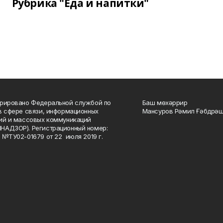
Рубрика "Еда и напитки"
рировано Федеральной службой по
Баш мөхәррир
в сфере связи, информационных
Мансуров Рәмил Ғәбдрәш
ий и массовых коммуникаций
НАДЗОР). Регистрационный номер:
 №ТУ02-01679 от 22 июля 2019 г.