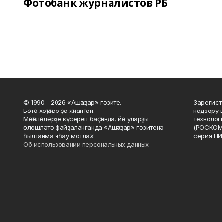
Фотобанк журналистов РБ
© 1990 - 2026 «Ашҡаҙар» гәзите.
Зарегист
Бөтә хоҡуҡтар ҙа яҡланған.
надзору 
Мәҡәләләрҙе күсереп баҫҡанда, йә уларҙы
технолог
өлөшләтә файҙаланғанда «Ашҡаҙар» гәзитенә
(РОСКОМ
һылтанма яһау мотлаҡ.
серия ПИ
Об использовании персональных данных