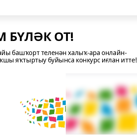
 БҮЛӘК ОТ!
айы башҡорт теленән халыҡ-ара онлайн-
яҡшы яҡтыртыу буйынса конкурс иғлан итте!