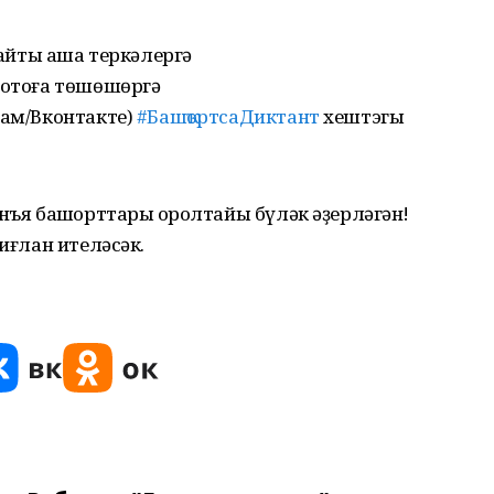
айты аша теркәлергә
фотоға төшөшөргә
рам/Вконтакте)
#БашҡортсаДиктант
хештэгы
нъя башҡорттары ҡоролтайы бүләк әҙерләгән!
 иғлан ителәсәк.