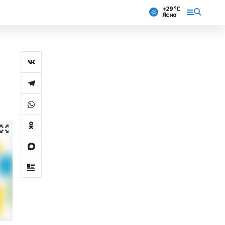
+29 °С
Ясно