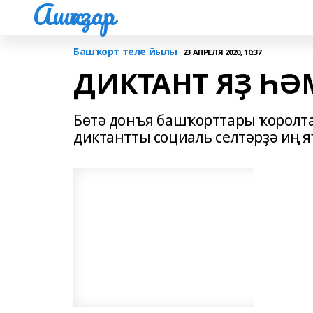
Ашҡаҙар
Башҡорт теле йылы
23 АПРЕЛЯ 2020, 10:37
ДИКТАНТ ЯҘ ҺӘМ
Бөтә донъя башҡорттары ҡоролт
диктантты социаль селтәрҙә иң 