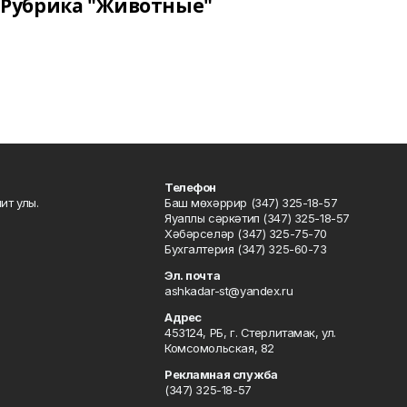
Рубрика "Животные"
Телефон
ит улы.
Баш мөхәррир (347) 325-18-57
Яуаплы сәркәтип (347) 325-18-57
Хәбәрселәр (347) 325-75-70
Бухгалтерия (347) 325-60-73
Эл. почта
ashkadar-st@yandex.ru
Адрес
453124, РБ, г. Стерлитамак, ул.
Комсомольская, 82
Рекламная служба
(347) 325-18-57