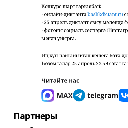
Конкурс шарттары ябай:
- онлайн-диктантҡа
bashkdictant.ru
с
- 25 апрель диктант яҙыу мәлендә 
- фотоны социаль селтәргә (Инстаг
менән ҡуйырға.
Иң күп лайыҡ йыйған кешегә Бөтә до
Һөҙөмтәләр 25 апрель 23:59 сәғәттә
Читайте нас
Партнеры