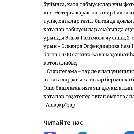
буйынса, хата табыусылар уны фото
ине. Әйтергә кәрәк, хаталар байтаҡ и
тупаҫ хаталар гәзит битендә донъя к
хаталар табыусылар араһында еңеү
урынды Эльза Рәхимова яуланы, 2-с
урын – Эльвира Әсфәндиәрова һәм Н
бөгөн 16:00 сәғәттә Ҡала мәҙәниәт 
көтөп ҡалабыҙ.
...Стәрлетамаҡ – төрлө яҡлап уңышл
алтаҡталарҙағы хаталар бер мискә б
Ошо башлаған изге эш дауам алып, 
хаталар төҙәтелер тигән өмөттә ҡал
“Ашҡаҙар”ҙар.
Читайте нас