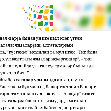
журнал-дарҙа бынан ун ике йыл элек үткән
 хаталы яҙмаларҙың, алтаҡталарҙың
ла, “күстәнәс” ысынлап та мул икән. “Тик бына
, ул ваҡыттағы яҙмалар иҫкергәндер”, – тип
улайын шулай ҙа ул, тик күсермәләр быйыл да
л көйө бит...”
йһы бер хаталар урынында ҡалған, шул уҡ
. Нисек кенә булмаһын, Башҡортостанда Башҡорт
рлетамаҡ ҡалаһы ҡала округы “Ашҡаҙар” гәзите
лтаҡталарҙа башҡортса яҙыуҙарҙа хаталар
нкурсы иғлан иткәйне. Бәйгенең шарттары