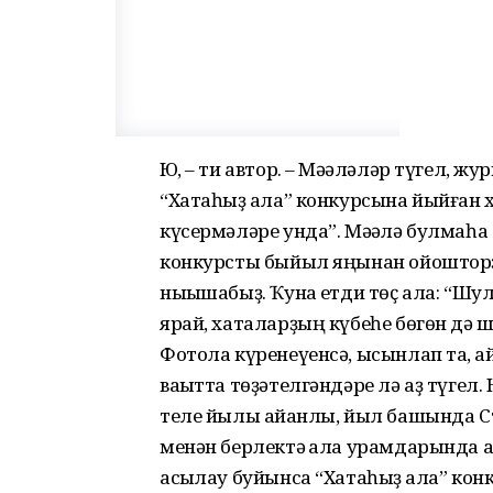
Юҡ, – ти автор. – Мәҡәләләр түгел, 
“Хатаһыҙ ҡала” конкурсына йыйған
күсермәләре унда”. Мәҡәлә булмаһа 
конкурсты быйыл яңынан ойошторҙоҡ
ныҡышабыҙ. Ҡунаҡ етди төҫ ала: “Ш
ярай, хаталарҙың күбеһе бөгөн дә шу
Фотола күренеүенсә, ысынлап та, ҡа
ваҡытта төҙәтелгәндәре лә аҙ түгел
теле йылы айҡанлы, йыл башында Стә
менән берлектә ҡала урамдарында а
асыҡлау буйынса “Хатаһыҙ ҡала” ко