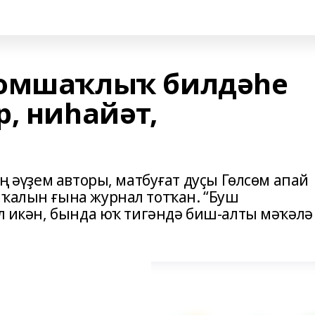
йомшаҡлыҡ билдәһе
, ниһайәт,
ең әүҙем авторы, матбуғат дуҫы Гөлсөм апай
 ҡалын ғына журнал тотҡан. “Буш
ул икән, бында юҡ тигәндә биш-алты мәҡәлә