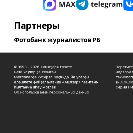
Партнеры
Фотобанк журналистов РБ
© 1990 - 2026 «Ашҡаҙар» гәзите.
Зарегист
Бөтә хоҡуҡтар ҙа яҡланған.
надзору 
Мәҡәләләрҙе күсереп баҫҡанда, йә уларҙы
технолог
өлөшләтә файҙаланғанда «Ашҡаҙар» гәзитенә
(РОСКОМ
һылтанма яһау мотлаҡ.
серия ПИ
Об использовании персональных данных