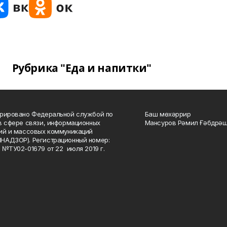
Рубрика "Еда и напитки"
рировано Федеральной службой по
Баш мөхәррир
в сфере связи, информационных
Мансуров Рәмил Ғәбдрәш
ий и массовых коммуникаций
НАДЗОР). Регистрационный номер:
 №ТУ02-01679 от 22 июля 2019 г.