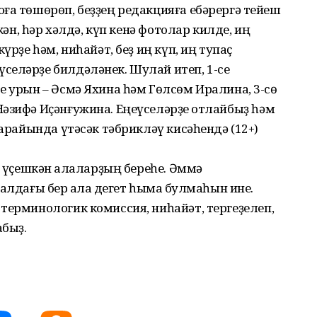
ға төшөрөп, беҙҙең редакцияға ебәрергә тейеш
кән, һәр хәлдә, күп кенә фотолар килде, иң
үрҙе һәм, ниһайәт, беҙ иң күп, иң тупаҫ
селәрҙе билдәләнек. Шулай итеп, 1-се
е урын – Әсмә Яхина һәм Гөлсөм Иралина, 3-сө
әзифә Иҫәнғужина. Еңеүселәрҙе ҡотлайбыҙ һәм
һарайында үтәсәк тәбрикләү кисәһендә (12+)
ы үҫешкән ҡалаларҙың береһе. Әммә
алдағы бер ҡалаҡ дегет һымаҡ булмаһын ине.
терминологик комиссия, ниһайәт, тергеҙелеп,
абыҙ.