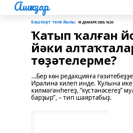
Ашҡаҙар
Башҡорт теле йылы
18 ДЕКАБРЯ 2020, 16:20
Ҡатып ҡалған 
йәки алтаҡталар
төҙәтелерме?
...Бер көн редакцияға гәзитебеҙҙ
Иралина килеп инде. Ҡулына ике
килмәгәнһегеҙ, “күстәнәсегеҙ” м
барҙыр”, – тип шаяртабыҙ.