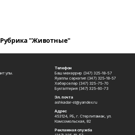
Рубрика "Животные"
Телефон
ит улы.
Баш мөхәррир (347) 325-18-57
Яуаплы сәркәтип (347) 325-18-57
Хәбәрселәр (347) 325-75-70
Бухгалтерия (347) 325-60-73
Эл. почта
ashkadar-st@yandex.ru
Адрес
453124, РБ, г. Стерлитамак, ул.
Комсомольская, 82
Рекламная служба