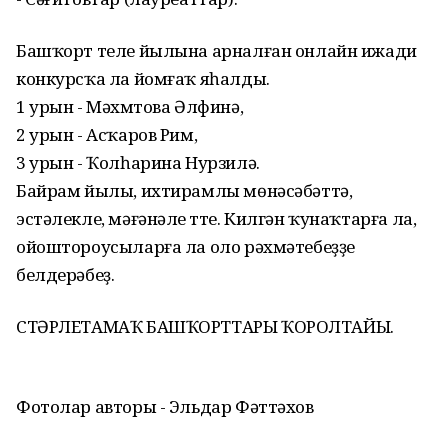
Башҡорт теле йылына арналған онлайн ижади
конкурсҡа ла йомғаҡ яһалды.
1 урын - Мәхмүтова Әлфинә,
2 урын - Асҡаров Рим,
3 урын - Ҡолһарина Нурзилә.
Байрам йылы, ихтирамлы мөнәсәбәттә,
эстәлекле, мәғәнәле үтте. Килгән ҡунаҡтарға ла,
ойоштороусыларға ла оло рәхмәтебеҙҙе
белдерәбеҙ.
СТӘРЛЕТАМАҠ БАШҠОРТТАРЫ ҠОРОЛТАЙЫ.
Фотолар авторы - Эльдар Фәттәхов