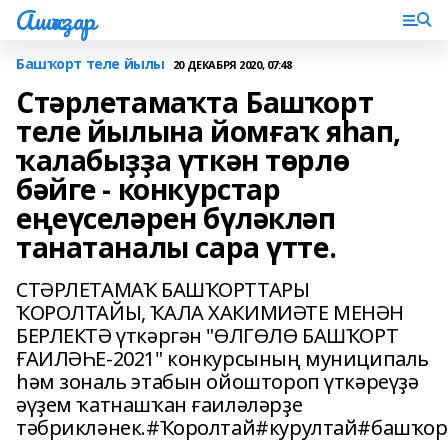
Ашҡаҙар
Башҡорт теле йылы
20 ДЕКАБРЯ 2020, 07:48
Стәрлетамаҡта Башҡорт
теле йылына йомғаҡ яһап,
ҡалабыҙҙа үткән төрлө
бәйге - конкурстар
еңеүселәрен бүләкләп
танатаналы сара үтте.
СТӘРЛЕТАМАҠ БАШҠОРТТАРЫ
ҠОРОЛТАЙЫ, ҠАЛА ХАКИМИӘТЕ МЕНӘН
БЕРЛЕКТӘ үткәргән "ӨЛГӨЛӨ БАШҠОРТ
ҒАИЛӘҺЕ-2021" конкурсының муниципаль
һәм зональ этабын ойоштороп үткәреүҙә
әүҙем ҡатнашҡан ғаиләләрҙе
тәбрикләнек.#Ҡоролтай#курултай#башҡо