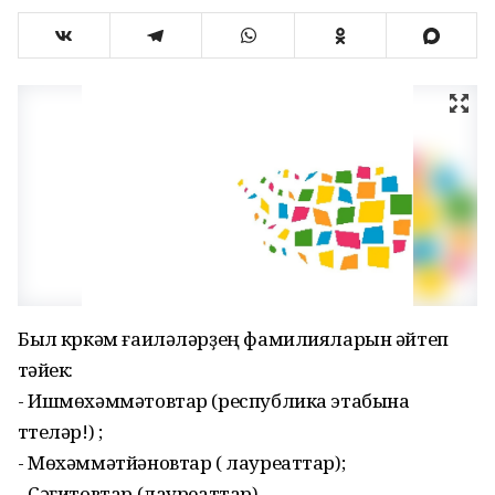
Был күркәм ғаиләләрҙең фамилияларын әйтеп
үтәйек:
- Ишмөхәммәтовтар (республика этабына
үттеләр!) ;
- Мөхәммәтйәновтар ( лауреаттар);
- Сәғитовтар (лауреаттар).