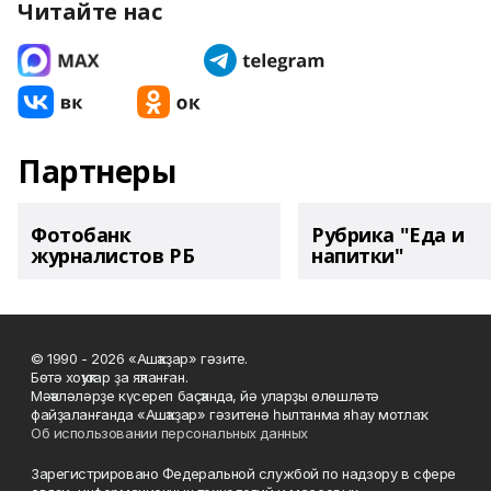
Читайте нас
Партнеры
Фотобанк
Рубрика "Еда и
журналистов РБ
напитки"
© 1990 - 2026 «Ашҡаҙар» гәзите.
Бөтә хоҡуҡтар ҙа яҡланған.
Мәҡәләләрҙе күсереп баҫҡанда, йә уларҙы өлөшләтә
файҙаланғанда «Ашҡаҙар» гәзитенә һылтанма яһау мотлаҡ.
Об использовании персональных данных
Зарегистрировано Федеральной службой по надзору в сфере