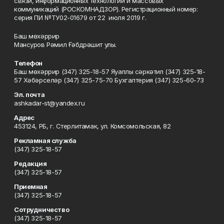
связи, информационных технологий и массовых
коммуникаций (РОСКОМНАДЗОР). Регистрационный номер:
серия ПИ №ТУ02-01679 от 22 июля 2019 г.
Баш мөхәррир
Мансуров Рәмил Ғәбдрәшит улы.
Телефон
Баш мөхәррир (347) 325-18-57 Яуаплы сәркәтип (347) 325-18-
57 Хәбәрселәр (347) 325-75-70 Бухгалтерия (347) 325-60-73
Эл. почта
ashkadar-st@yandex.ru
Адрес
453124, РБ, г. Стерлитамак, ул. Комсомольская, 82
Рекламная служба
(347) 325-18-57
Редакция
(347) 325-18-57
Приемная
(347) 325-18-57
Сотрудничество
(347) 325-18-57