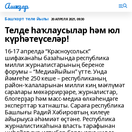
Ашҡаҙар
Башҡорт теле йылы
20 АПРЕЛЯ 2021, 09:30
Телде һаҡлаусылар һәм юл
күрһәтеүселәр!
16-17 апрелдә “Красноусольск”
шифаханаһы базаһында республика
милли журналистарының беренсе
форумы – “Медиайыйын” үтте. Унда
йәмғеһе 250 кеше – республиканың
район-ҡалаларынан милли киң мәғлүмәт
саралары мөхәррирҙәре, журналистар,
блогерҙар һәм масс-медиа өлкәһендәге
эксперттар ҡатнашты. Сараға республика
Башлығы Радий Хәбировтың килеүе
айырыуса әһәмиәт өҫтәне. Республика
журналистикаһына власть тарафынан