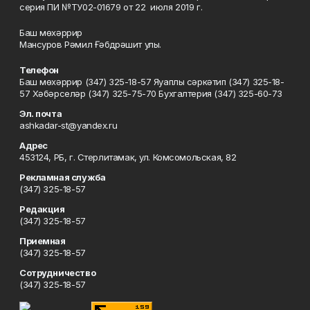
серия ПИ №ТУ02-01679 от 22 июля 2019 г.
Баш мөхәррир
Мансуров Рәмил Ғәбдрәшит улы.
Телефон
Баш мөхәррир (347) 325-18-57 Яуаплы сәркәтип (347) 325-18-
57 Хәбәрселәр (347) 325-75-70 Бухгалтерия (347) 325-60-73
Эл. почта
ashkadar-st@yandex.ru
Адрес
453124, РБ, г. Стерлитамак, ул. Комсомольская, 82
Рекламная служба
(347) 325-18-57
Редакция
(347) 325-18-57
Приемная
(347) 325-18-57
Сотрудничество
(347) 325-18-57