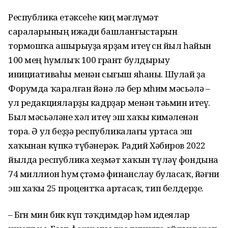
Республика етәксеһе киң мәғлүмәт
сараларының ижади башланғыстарын
тормошҡа ашырыуҙа ярҙам итеү өсөн йыл һайын
100 мең һумлыҡ 100 грант булдырыу
инициативаһы менән сығыш яһаны. Шулай ҙа
Форумда ҡаралған йәнә лә бер мөһим мәсьәлә –
ул редакцияларҙы кадрҙар менән тәьмин итеү.
Был мәсьәләне хәл итеү эш хаҡы кимәленән
тора. Ә ул беҙҙә республикалағы уртаса эш
хаҡынан күпкә түбәнерәк. Радий Хәбиров 2022
йылда республика хеҙмәт хаҡын түләү фондына
74 миллион һум өҫтәмә финанслау буласаҡ, йәғни
эш хаҡы 25 процентҡа артасаҡ, тип белдерҙе.
– Бөгөн мин бик күп тәҡдимдәр һәм идеялар