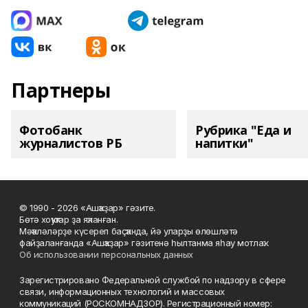
Партнеры
Фотобанк
Рубрика "Еда и
журналистов РБ
напитки"
© 1990 - 2026 «Ашҡаҙар» гәзите.
Бөтә хоҡуҡтар ҙа яҡланған.
Мәҡәләләрҙе күсереп баҫҡанда, йә уларҙы өлөшләтә
файҙаланғанда «Ашҡаҙар» гәзитенә һылтанма яһау мотлаҡ.
Об использовании персональных данных
Зарегистрировано Федеральной службой по надзору в сфере
связи, информационных технологий и массовых
коммуникаций (РОСКОМНАДЗОР). Регистрационный номер: