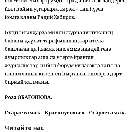
ишеттем. Был форумды традицияға әйләндереп,
йыл һайын уҙғарырға кәрәк, – тип һүҙен
йомғаҡланы Радий Хәбиров.
Һуңғы йылдарҙа милли журналистиканың
баһаһы дәүләт тарафынан инҡар ителә
башлаған да һымаҡ ине, әммә ниндәй генә
ауырлыҡтар аша ла үтергә өйрәнгән
журналистар өсөн был форум киләсәктә тағы ла
илһамланып китеп, ең һыҙғанып эшләргә дәрт
бирмәй ҡалманы.
Роза ҠОБАҒОШОВА.
Стәрлетамаҡ –
Красноусольск – Стәрлетамаҡ.
Читайте нас