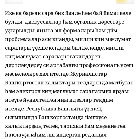
Ике көн барған сара бик йәнле һәм бай йөкмәткеле
булды: дискуссиялар һәм оҫталыҡ дәрестәре
уҙғарылды, яңыса эш формалары һәм дөйөм
проблемалар асыҡланды, милли киң мәғлүмәт
саралары үҫеше юлдары билдәләнде, милли
киң мәғлүмәт саралары вәкилдәрен
дәртләндереү өсөн артабанғы профессиональ үҫеш
мәсьәләләре хәл ителде. Журналистар
Башҡортостан халыҡтары телдәрендә матбуғат
һәм электрон киң мәғлүмәт сараларына ярҙам
итеүгә йүнәлтелгән яңы идеялар тәҡдим
ителде. Республика Башлығы үҙенең
сығышында Башҡортостанда йәшәүсе
халыҡтарҙың телен, тарихын һәм мәҙәниәтен
һаҡлауҙа мөһим өлөш индергән редакция