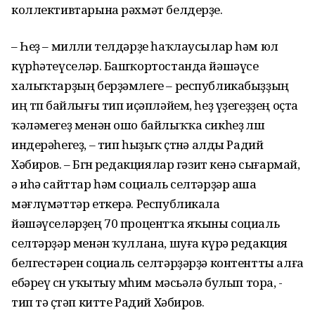
коллективтарына рәхмәт белдерҙе.
– Һеҙ – милли телдәрҙе һаҡлаусылар һәм юл
күрһәтеүселәр. Башҡортостанда йәшәүсе
халыҡтарҙың берҙәмлеге – республикабыҙҙың
иң төп байлығы тип иҫәпләйем, һеҙ үҙегеҙҙең оҫта
ҡәләмегеҙ менән ошо байлыҡҡа сикһеҙ өлөш
индерәһегеҙ, – тип һыҙыҡ өҫтөнә алды Радий
Хәбиров. – Бөгөн редакциялар гәзит кенә сығармай,
ә иһә сайттар һәм социаль селтәрҙәр аша
мәғлүмәттәр еткерә. Республикала
йәшәүселәрҙең 70 процентҡа яҡыны социаль
селтәрҙәр менән ҡуллана, шуға күрә редакция
белгестәрен социаль селтәрҙәрҙә контентты алға
ебәреү өсөн уҡытыу мөһим мәсьәлә булып тора, -
тип тә өҫтәп китте Радий Хәбиров.