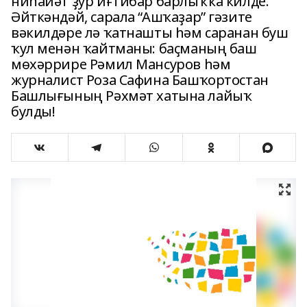
ниһайәт ҙур иғтибар барлыҡҡа килде.
Әйткәндәй, сарала “Ашҡаҙар” гәзите
вәкилдәре лә ҡатнашты һәм саранан буш
ҡул менән ҡайтманы: баҫманың баш
мөхәррире Рәмил Мансуров һәм
журналист Роза Сафина Башҡортостан
Башлығының Рәхмәт хатына лайыҡ
булды!