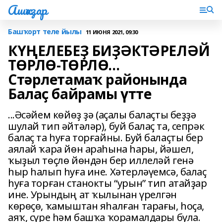
Ашҡаҙар
Башҡорт теле йылы
11 ИЮНЯ 2021, 09:30
КҮҢЕЛЕБЕҘ БИҘӘКТӘРЕЛӘЙ
ТӨРЛӨ-ТӨРЛӨ...
Стәрлетамаҡ районында
Балаҫ байрамы үтте
...Әсәйем көйөҙ ҙә (аҫалы балаҫты беҙҙә
шулай тип әйтәләр), буй балаҫ та, сепрәк
балаҫ та һуға торғайны. Буй балаҫты бер
аялай ҡара йөн араһына һары, йәшел,
ҡыҙыл төҫлө йөндән бер иллеләй генә
һыр һалып һуға ине. Хәтерләүемсә, балаҫ
һуға торған станокты “урын” тип атайҙар
ине. Урындың ат ҡылынан үрелгән
көрөҫө, ҡамыштан яһалған тарағы, һоҫа,
аяҡ, сүре һәм башҡа ҡорамалдары була.