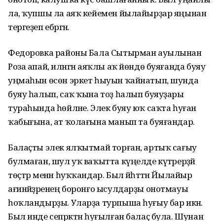
ла, ҡупшы ла аяҡ кейемен йылайырҙар яңынан
тергеҙеп ебәргән.
Федоровка районы Бала Сытырман ауылынан
Роза апай, иләнгән аяҡлы аҡ йөндө буяғанда буяу
уңмаһын өсөн эркет һыуын ҡайнатып, шунда
буяу һалып, саҡ ҡына тоҙ һалып буяуҙары
тураһында һөйләне. Элек буяу юҡ саҡта һуған
ҡабығына, ат ҡолағына манып та буяғандар.
Балаҫты элек ялҡытмай торған, артыҡ сағыу
булмаған, шул уҡ ваҡытта күңелде күтәрерҙәй
төҫтәр менән һуҡҡандар. Был йәһәттән Йылайыр
ағинәйҙәренең боронғо ысулдарҙы онотмауы
һоҡландырҙы. Уларҙа турпыша һуғыу бар икән.
Был инде сепрәктән һуғылған балаҫ була. Шунан