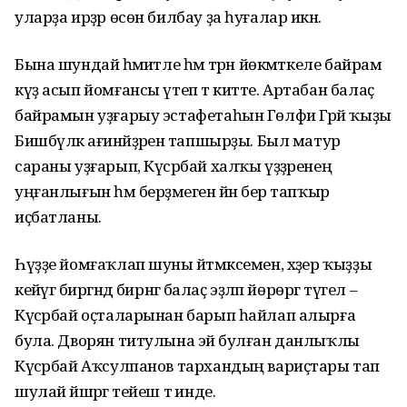
уларҙа ирҙәр өсөн билбау ҙа һуғалар икән.
Бына шундай әһәмиәтле һәм тәрән йөкмәткеле байрам
күҙ асып йомғансы үтеп тә китте. Артабан балаҫ
байрамын уҙғарыу эстафетаһын Гөлфиә Гәрәй ҡыҙы
Бишбүләк ағинәйҙәренә тапшырҙы. Был матур
сараны уҙғарып, Күсәрбай халҡы үҙҙәренең
уңғанлығын һәм берҙәмеген йәнә бер тапҡыр
иҫбатланы.
Һүҙҙе йомғаҡлап шуны әйтмәксемен, хәҙер ҡыҙҙы
кейәүгә биргәндә бирнәгә балаҫ эҙләп йөрөргә түгел –
Күсәрбай оҫталарынан барып һайлап алырға
була. Дворян титулына эйә булған данлыҡлы
Күсәрбай Аҡсулпанов тархандың вариҫтары тап
шулай йәшәргә тейеш тә инде.