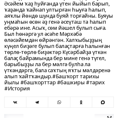
Әсәйем ҡаҙ һуйғанда үтен йыйып барып,
ҡаҙанда ҡайнап ултырған һыуға һалып,
аяҡлы йөндө шунда буяй торғайны. Буяуы
уңмаһын өсөн әҙ генә әсеүташ та һалып
ебәрә ине. Асыҡ, сөм йәшел булып сыға.
Был һөнәргә ул әсәһе Мәрхәбә
өләсәйемдән өйрәнгән. Халҡыбыҙҙың
күңел биҙәге булып балаҫтарға һалынған
төрлө-төрлө биҙәктәр Күсәрбайҙа үткән
балаҫ байрамында бер мине генә түгел,
барыбыҙҙы ла бер мәлгә булһа ла
үткәндәргә, бала саҡтың яҡты мәлдәренә
алып ҡайтҡандыр.#Башҡорт тарихы
йылы #башҡорттар #башкиры #тарих
#История