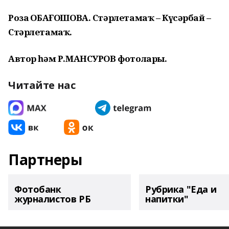
Роза ҠОБАҒОШОВА. Стәрлетамаҡ – Күсәрбай –
Стәрлетамаҡ.
Автор һәм Р.МАНСУРОВ фотолары.
Читайте нас
Партнеры
Фотобанк
Рубрика "Еда и
журналистов РБ
напитки"