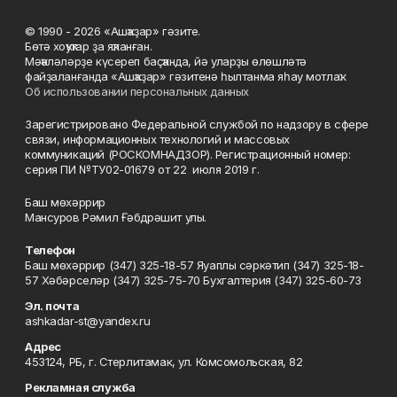
© 1990 - 2026 «Ашҡаҙар» гәзите.
Бөтә хоҡуҡтар ҙа яҡланған.
Мәҡәләләрҙе күсереп баҫҡанда, йә уларҙы өлөшләтә
файҙаланғанда «Ашҡаҙар» гәзитенә һылтанма яһау мотлаҡ.
Об использовании персональных данных
Зарегистрировано Федеральной службой по надзору в сфере
связи, информационных технологий и массовых
коммуникаций (РОСКОМНАДЗОР). Регистрационный номер:
серия ПИ №ТУ02-01679 от 22 июля 2019 г.
Баш мөхәррир
Мансуров Рәмил Ғәбдрәшит улы.
Телефон
Баш мөхәррир (347) 325-18-57 Яуаплы сәркәтип (347) 325-18-
57 Хәбәрселәр (347) 325-75-70 Бухгалтерия (347) 325-60-73
Эл. почта
ashkadar-st@yandex.ru
Адрес
453124, РБ, г. Стерлитамак, ул. Комсомольская, 82
Рекламная служба