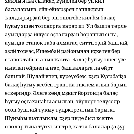
хаҡлы ялға сыҡҡас, күңеленә бер уй килә:
балаларына, ейән-ейәнсәрҙәренә тапшырып
ҡалдырырҙай бер эш эшләгеһе килә һәм балаҫ
һуғыу эшенә тотонорға ҡарар итә. Ул башта төрлө
ауылдарҙа йәшәүсе оҫталарҙан һорашып сыға,
ауылда станок таба алмағас, ситтән эҙләй башлай,
эҙләй торғас, Ишембай районынан иҫке генә бер
станок табып алып ҡайта. Балаҫ һуғыу эшенә үҙе
ныҡлап өйрәнеп алғас, башҡаларға ла өйрәтә
башлай. Шулай итеп, күреүебеҙсә, хәҙер Күсәрбайҙа
балаҫ һуғыу кәсебен грантҡа тиклем алып барып
еткергәндәр. Әлеге көндә мәҙәниәт йортонда балаҫ
һуғыу оҫтаханаһы асылған, өйрәнергә теләүселәр
өсөн бушлай туҡыу түңәрәктәре алып барыла.
Шуныһы шатлыҡлы, хәҙер инде был кәсепте
ололар ғына түгел, йәштәр ҙә, хатта балалар ҙа ҙур