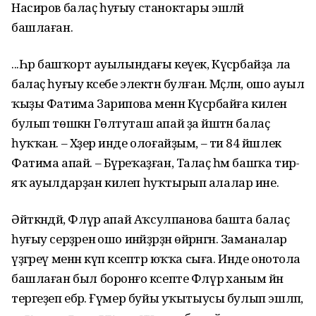
Насиров балаҫ һуғыу станоктары эшләй
башлаған.
...Һәр башҡорт ауылындағы кеүек, Күсәрбайҙа ла
балаҫ һуғыу кәсебе электән булған. Мәҫәлән, ошо ауыл
ҡыҙы Фатима Зарипова менән Күсәрбайға килен
булып төшкән Гөлтуташ апай ҙа йәштән балаҫ
һуҡҡан. – Хәҙер инде олоғайҙым, – ти 84 йәшлек
Фатима апай. – Бүреҡаҙған, Талаҫ һәм башҡа тирә-
яҡ ауылдарҙан килеп һуҡтырып алалар ине.
Әйткәндәй, Флүрә апай Аҡсулпанова башта балаҫ
һуғыу серҙәренә ошо инәйҙәрҙән өйрәнгән. Заманалар
үҙгәреү менән күп кәсептәр юҡҡа сыға. Инде онотола
башлаған был боронғо кәсепте Флүрә ханым йәнә
тергеҙеп ебәрә. Ғүмер буйы уҡытыусы булып эшләп,