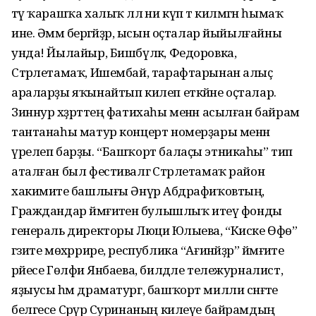
тәү ҡарашҡа халыҡ әллә ни күп тә килмәгән һымаҡ
ине. Әммә берәгәйҙәр, ысын оҫталар йыйылғайны
унда! Йылайыр, Бишбүләк, Федоровка,
Стәрлетамаҡ, Ишембай, тарафтарынан алыҫ
араларҙы яҡынайтып килеп еткәйне оҫталар.
Зиннур хәҙрәттең фатихаһы менән асылған байрам
тантанаһы матур концерт номерҙары менән
үрелеп барҙы. “Башҡорт балаҫы этникаһы” тип
аталған был фестивалгә Стәрлетамаҡ район
хакимиәте башлығы Әнүәр Абдрафиҡовтың,
Граждандар йәмғиәтенә булышлыҡ итеү фонды
генераль директоры Люциә Юлыева, “Киске Өфө”
гәзите мөхәррире, республика “Ағинәйҙәр” йәмғиәте
рәйесе Гөлфиә Янбаева, билдәле тележурналист,
яҙыусы һәм драматург, башҡорт милли сәнғәте
белгесе Сәрүәр Суринаның килеүе байрамдың