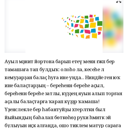
Ауыл мәҙәниәт йортона барып етеү менән ғәжәп бер
тамашаға тап булдыҡ: олоһо ла, кесеһе лә
кемуҙарҙан балаҫ һуға ине унда... Ниндәйе генә юҡ
ине балаҫтарҙың – береһенән-береһе аҫыл,
береһенән береһе затлы, күҙҙең яуын алып торған
аҫалы балаҫтарға ҡарап күҙҙәр ҡамаша!
Үҙенсәлекле бер һабантуйҙы хәтерләткән был
йыйындың баһалап бөткөһөҙ рухи әһәмиәткә эйә
булыуын иҫкә алғанда, ошо тиклем матур сараға