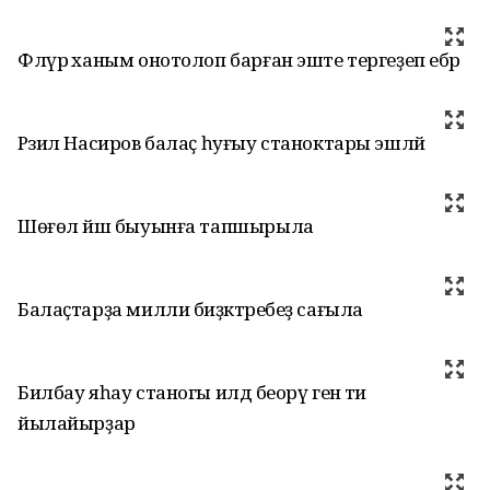
Флүрә ханым онотолоп барған эште тергеҙеп ебәрә
Рәзил Насиров балаҫ һуғыу станоктары эшләй
Шөғөл йәш быуынға тапшырыла
Балаҫтарҙа милли биҙәктәребеҙ сағыла
Билбау яһау станогы илдә беорү генә ти
йылайырҙар