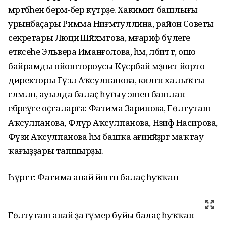
мәртәбәһен бермә-бер күтәрҙе. Хакимиәт башлығы
урынбаҫары Римма Ниғмәтуллина, район Советы
секретары Люциә Шәйәхмәтова, мәғариф бүлеге
етәксеһе Эльвера Иманғолова, һәм, әлбиттә, ошо
байрамды ойоштороусы Күсәрбай мәҙәниәт йорто
директоры Гүзәл Аҡсулпанова, килгән халыҡты
сәләмләп, ауылда балаҫ һуғыу эшен башлап
ебәреүсе оҫталарға: Фатима Зарипова, Гөлтуташ
Аҡсулпанова, Флүрә Аҡсулпанова, Нәзифә Насирова,
Фәүзиә Аҡсулпанова һәм башҡа ағинәйҙәргә маҡтау
ҡағыҙҙары тапшырҙы.
Һүрәттә: Фатима апай йәштән балаҫ һуҡҡан
Гөлтуташ апай ҙа ғүмер буйы балаҫ һуҡҡан