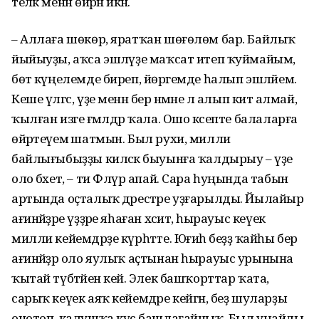
теләк менән өйрәнә икән.
– Аллаға шөкөр, яратҡан шөғөлөм бар. Байлыҡ
йыйыуҙы, аҡса эшләүҙе маҡсат итеп ҡуймайым,
бөтә күңелемде биреп, йөрәгемде һалып эшләйем.
Кеше үлгәс, үҙе менән бер нәмәне лә алып китә алмай, ә
ҡылған изге ғәмәлдәр ҡала. Ошо кәсепте балаларға
өйрәтеүемә шатмын. Был рухи, милли
байлығыбыҙҙы киләсәк быуынға ҡалдырыу – үҙе
оло бәхет, – ти Флүрә апай. Сара һуңында табын
артында оҫталыҡ дәрестәре уҙғарылды. Йылайыр
ағинәйҙәре үҙҙәре яһаған хәситә, һырауыс кеүек
милли кейемдәрҙе күрһәтте. Юғиһә беҙҙә ҡайһы бер
ағинәйҙәр оло яулыҡ аҫтынан һырауыс урынына
ҡытай түбәтәйен кейә. Элек башҡорттар ҡата,
сарыҡ кеүек аяҡ кейемдәре кейгән, беҙ шуларҙы
онотоп, калушҡа күсә башлағайныҡ. Был уңайлы