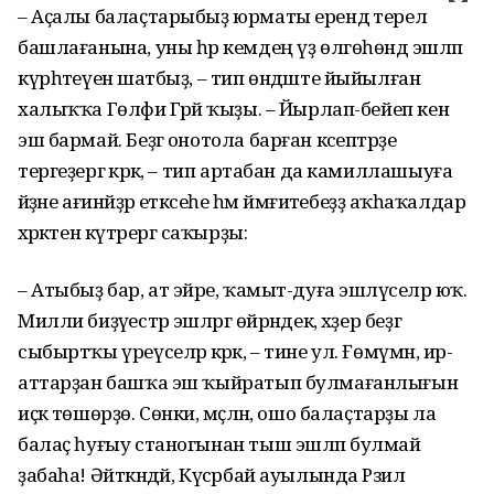
– Аҫалы балаҫтарыбыҙ юрматы ерендә терелә
башлағанына, уны һәр кемдең үҙ өлгөһөндә эшләп
күрһәтеүенә шатбыҙ, – тип өндәште йыйылған
халыҡҡа Гөлфиә Гәрәй ҡыҙы. – Йырлап-бейеп кенә
эш бармай. Беҙгә онотола барған кәсептәрҙе
тергеҙергә кәрәк, – тип артабан да камиллашыуға
әйҙәне ағинәйҙәр етәксеһе һәм йәмғиәтебеҙҙә аҡһаҡалдар
хәрәкәтен күтәрергә саҡырҙы:
– Атыбыҙ бар, ат эйәре, ҡамыт-дуға эшләүселәр юҡ.
Милли биҙәүестәр эшләргә өйрәндек, хәҙер беҙгә
сыбыртҡы үреүселәр кәрәк, – тине ул. Ғөмүмән, ир-
аттарҙан башҡа эш ҡыйратып булмағанлығын
иҫкә төшөрҙө. Сөнки, мәҫәлән, ошо балаҫтарҙы ла
балаҫ һуғыу станогынан тыш эшләп булмай
ҙабаһа! Әйткәндәй, Күсәрбай ауылында Рәзил