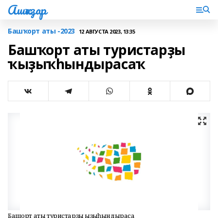
Ашҡаҙар
Башҡорт аты -2023
12 АВГУСТА 2023, 13:35
Башҡорт аты туристарҙы
ҡыҙыҡһындырасаҡ
Башҡорт аты туристарҙы ҡыҙыҡһындырасаҡ