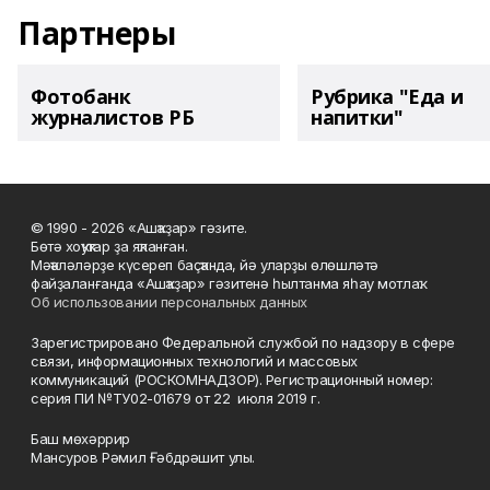
Партнеры
Фотобанк
Рубрика "Еда и
журналистов РБ
напитки"
© 1990 - 2026 «Ашҡаҙар» гәзите.
Бөтә хоҡуҡтар ҙа яҡланған.
Мәҡәләләрҙе күсереп баҫҡанда, йә уларҙы өлөшләтә
файҙаланғанда «Ашҡаҙар» гәзитенә һылтанма яһау мотлаҡ.
Об использовании персональных данных
Зарегистрировано Федеральной службой по надзору в сфере
связи, информационных технологий и массовых
коммуникаций (РОСКОМНАДЗОР). Регистрационный номер:
серия ПИ №ТУ02-01679 от 22 июля 2019 г.
Баш мөхәррир
Мансуров Рәмил Ғәбдрәшит улы.