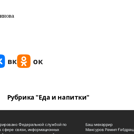
динова
Рубрика "Еда и напитки"
рировано Федеральной службой по
Баш мөхәррир
в сфере связи, информационных
Мансуров Рәмил Ғәбдрәш