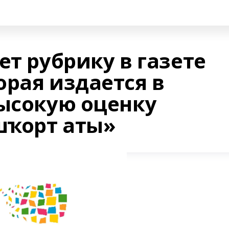
ет рубрику в газете
орая издается в
высокую оценку
шҡорт аты»