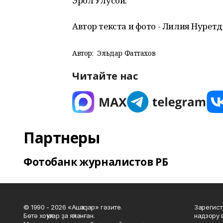
Эрол Улусой.
Автор текста и фото - Лилия Нурет
Автор:
Эльдар Фаттахов
Читайте нас
Партнеры
Фотобанк журналистов РБ
© 1990 - 2026 «Ашҡаҙар» гәзите.
Зарегист
Бөтә хоҡуҡтар ҙа яҡланған.
надзору 