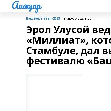
Ашҡаҙар
Башҡорт аты -2023
12 АВГУСТА 2023, 11:20
Эрол Улусой вед
«Миллиат», кот
Стамбуле, дал 
фестивалю «Ба