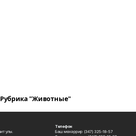
Рубрика "Животные"
Телефон
ит улы.
Баш мөхәррир (347) 325-18-57