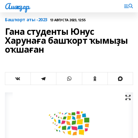
Ашҡаҙар
Башҡорт аты -2023
13 АВГУСТА 2023, 12:55
Гана студенты Юнус
Харунаға башҡорт ҡымыҙы
оҡшаған