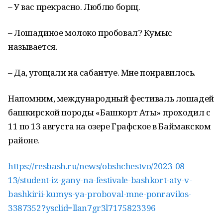
– У вас прекрасно. Люблю борщ.
– Лошадиное молоко пробовал? Кумыс
называется.
– Да, угощали на сабантуе. Мне понравилось.
Напомним, международный фестиваль лошадей
башкирской породы «Башкорт Аты» проходил с
11 по 13 августа на озере Графское в Баймакском
районе.
https://resbash.ru/news/obshchestvo/2023-08-
13/student-iz-gany-na-festivale-bashkort-aty-v-
bashkirii-kumys-ya-proboval-mne-ponravilos-
3387352?ysclid=llan7gr3l7175823396