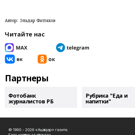
Автор:
Эльдар Фаттахов
Читайте нас
Партнеры
Фотобанк
Рубрика "Еда и
журналистов РБ
напитки"
© 1990 - 2026 «Ашҡаҙар» гәзите.
Бөтә хоҡуҡтар ҙа яҡланған.