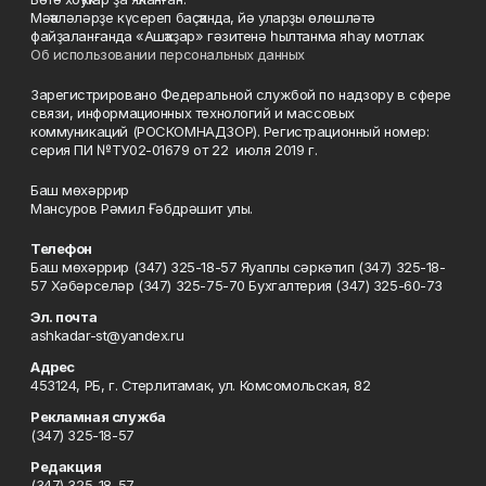
Мәҡәләләрҙе күсереп баҫҡанда, йә уларҙы өлөшләтә
файҙаланғанда «Ашҡаҙар» гәзитенә һылтанма яһау мотлаҡ.
Об использовании персональных данных
Зарегистрировано Федеральной службой по надзору в сфере
связи, информационных технологий и массовых
коммуникаций (РОСКОМНАДЗОР). Регистрационный номер:
серия ПИ №ТУ02-01679 от 22 июля 2019 г.
Баш мөхәррир
Мансуров Рәмил Ғәбдрәшит улы.
Телефон
Баш мөхәррир (347) 325-18-57 Яуаплы сәркәтип (347) 325-18-
57 Хәбәрселәр (347) 325-75-70 Бухгалтерия (347) 325-60-73
Эл. почта
ashkadar-st@yandex.ru
Адрес
453124, РБ, г. Стерлитамак, ул. Комсомольская, 82
Рекламная служба
(347) 325-18-57
Редакция
(347) 325-18-57