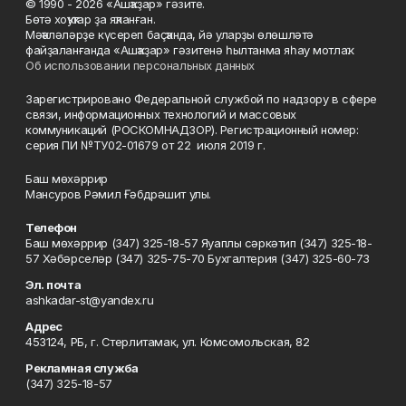
© 1990 - 2026 «Ашҡаҙар» гәзите.
Бөтә хоҡуҡтар ҙа яҡланған.
Мәҡәләләрҙе күсереп баҫҡанда, йә уларҙы өлөшләтә
файҙаланғанда «Ашҡаҙар» гәзитенә һылтанма яһау мотлаҡ.
Об использовании персональных данных
Зарегистрировано Федеральной службой по надзору в сфере
связи, информационных технологий и массовых
коммуникаций (РОСКОМНАДЗОР). Регистрационный номер:
серия ПИ №ТУ02-01679 от 22 июля 2019 г.
Баш мөхәррир
Мансуров Рәмил Ғәбдрәшит улы.
Телефон
Баш мөхәррир (347) 325-18-57 Яуаплы сәркәтип (347) 325-18-
57 Хәбәрселәр (347) 325-75-70 Бухгалтерия (347) 325-60-73
Эл. почта
ashkadar-st@yandex.ru
Адрес
453124, РБ, г. Стерлитамак, ул. Комсомольская, 82
Рекламная служба
(347) 325-18-57