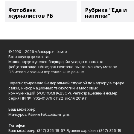
Фотобанк
Рубрика "Еда и
журналистов РБ
напитки"
© 1990 - 2026 «Ашҡаҙар» гәзите.
Бөтә хоҡуҡтар ҙа яҡланған.
Мәҡәләләрҙе күсереп баҫҡанда, йә уларҙы өлөшләтә
файҙаланғанда «Ашҡаҙар» гәзитенә һылтанма яһау мотлаҡ.
Об использовании персональных данных
Зарегистрировано Федеральной службой по надзору в сфере
связи, информационных технологий и массовых
коммуникаций (РОСКОМНАДЗОР). Регистрационный номер:
серия ПИ №ТУ02-01679 от 22 июля 2019 г.
Баш мөхәррир
Мансуров Рәмил Ғәбдрәшит улы.
Телефон
Баш мөхәррир (347) 325-18-57 Яуаплы сәркәтип (347) 325-18-