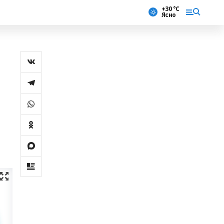
+30 °С
Ясно
й