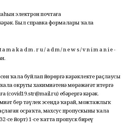
маһын электрон почтаға
 кәрәк. Был справка формалары ҡала
m a k a d m . r u / a d m / n e w s / v n i m a n i e -
н.
сөн ҡала буйлап йөрөргә кәрәклекте раҫлаусы
ҡала округы хакимиәтенә мөрәжәғәт итергә
 (covid19.str@mail.ru) ебәрергә кәрәк.
миәт бер тәүлек эсендә ҡарай, можтажлыҡ
ҫлаған осраҡта, махсус пропускыны ҡала
2-се йорт) 1-се ҡатта пропуск биреү