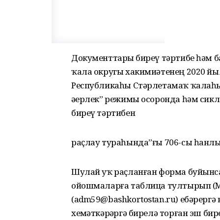
Документтарҙы биреү тәртибе һәм
ҡала округы хакимиәтенең 2020 й
Республикаһы Стәрлетамаҡ ҡалаһы
әҙерлек” режимы осоронда һәм си
биреү тәртибен
раҫлау тураһында”ғы 706-сы һанл
Шулай уҡ раҫланған форма буйынс
ойошмаларға таблица тултырып (Mic
(adm59@bashkortostan.ru) ебәрергә
хеҙмәткәрҙәргә бирелә торған эш би