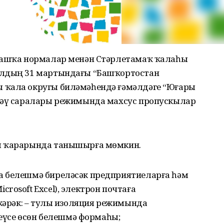
 башҡа нормалар менән Стәрлетамаҡ ҡалаһы
ылдың 31 мартындағы “Башҡортостан
 ҡала округы биләмәһендә ғәмәлдәге “Юғары
кләү саралары режимында махсус пропускылар
ы ҡарарында танышырға мөмкин.
а белешмә биреләсәк предприятиеларға һәм
rosoft Excel), электрон почтаға
 кәрәк: – тулы изоляция режимында
реүсе өсөн белешмә формаһы;