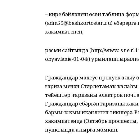
– кире бәйләнеш өсөн таблица фор
(adm59@bashkortostan.ru) ебәрергә
хакимиәтенең
рәсми сайтында (http://www. s t e rl i t a 
obyavlenie-01-04/) урынлаштырылға
Граждандар махсус пропуск алыу ө
ғариза менән Стәрлетамаҡ ҡалаһы 
тейештәр. ғаризаны электрон почтаға
Граждандар ебәргән ғаризаны хаки
бармы-юҡмы икәнлеген тикшерә. Ра
хакимиәтендә (Октябрь проспекты, 3
пунктында алырға мөмкин.