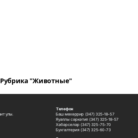
Рубрика "Животные"
Телефон
ит улы.
Баш мөхәррир (347) 325-18-57
Яуаплы сәркәтип (347) 325-18-57
Хәбәрселәр (347) 325-75-70
Бухгалтерия (347) 325-60-73