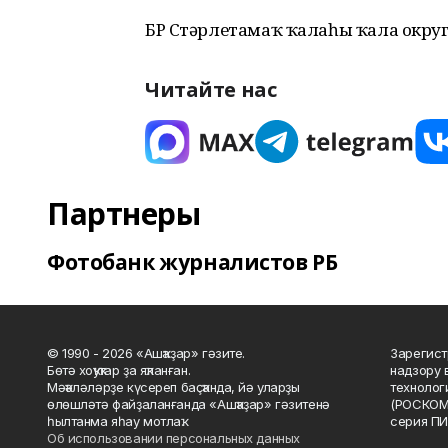
БР Стәрлетамаҡ ҡалаһы ҡала округ
Читайте нас
Партнеры
Фотобанк журналистов РБ
© 1990 - 2026 «Ашҡаҙар» гәзите.
Зарегист
Бөтә хоҡуҡтар ҙа яҡланған.
надзору 
Мәҡәләләрҙе күсереп баҫҡанда, йә уларҙы
технолог
өлөшләтә файҙаланғанда «Ашҡаҙар» гәзитенә
(РОСКОМ
һылтанма яһау мотлаҡ.
серия ПИ
Об использовании персональных данных