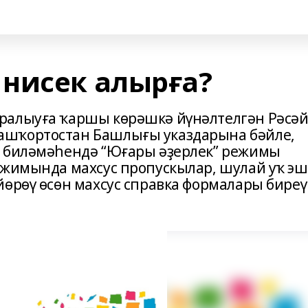
нисек алырға?
ралыуға ҡаршы көрәшкә йүнәлтелгән Рәсә
ашҡортостан Башлығы указдарына бәйле,
ы биләмәһендә “Юғары әҙерлек” режимы
ежимында махсус пропускылар, шулай уҡ эш
йөрөү өсөн махсус справка формалары биреү