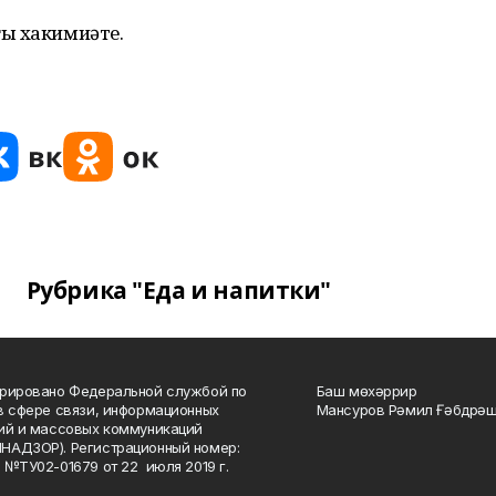
ы хакимиәте.
Рубрика "Еда и напитки"
рировано Федеральной службой по
Баш мөхәррир
в сфере связи, информационных
Мансуров Рәмил Ғәбдрәш
ий и массовых коммуникаций
НАДЗОР). Регистрационный номер:
 №ТУ02-01679 от 22 июля 2019 г.