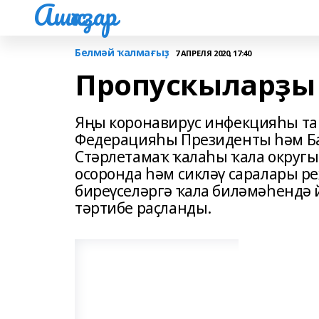
Ашҡаҙар
Белмәй ҡалмағыҙ
7 АПРЕЛЯ 2020, 17:40
Пропускыларҙы 
Яңы коронавирус инфекцияһы та
Федерацияһы Президенты һәм Б
Стәрлетамаҡ ҡалаһы ҡала округ
осоронда һәм сикләү саралары р
биреүселәргә ҡала биләмәһендә 
тәртибе раҫланды.