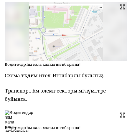
Водителдәр һәм ҡала халҡы иғтибарына!
Схема тәҡдим ителә. Иғтибарлы булығыҙ!
Транспорт һәм элемтә секторы мәғлүмәттәре
буйынса.
Водителдәр һәм ҡала халҡы иғтибарына!