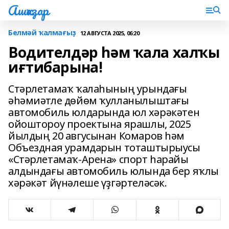
Ашҡаҙар
Белмәй ҡалмағыҙ
12 АВГУСТА 2025, 06:20
Водителдәр һәм ҡала халҡы
иғтибарына!
Стәрлетамаҡ ҡалаһының урындағы
әһәмиәтле дөйөм ҡулланылыштағы
автомобиль юлдарында юл хәрәкәтен
ойоштороу проектына ярашлы, 2025
йылдың 20 авгусынан Комаров һәм
Объездная урамдарын тоташтырыусы
«Стәрлетамаҡ-Арена» спорт һарайы
алдындағы автомобиль юлында бер яҡлы
хәрәкәт йүнәлеше үҙгәртеләсәк.