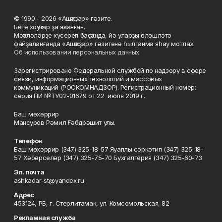
© 1990 - 2026 «Ашҡаҙар» гәзите.
Бөтә хоҡуҡтар ҙа яҡланған.
Мәҡәләләрҙе күсереп баҫҡанда, йә уларҙы өлөшләтә
файҙаланғанда «Ашҡаҙар» гәзитенә һылтанма яһау мотлаҡ.
Об использовании персональных данных
Зарегистрировано Федеральной службой по надзору в сфере
связи, информационных технологий и массовых
коммуникаций (РОСКОМНАДЗОР). Регистрационный номер:
серия ПИ №ТУ02-01679 от 22 июля 2019 г.
Баш мөхәррир
Мансуров Рәмил Ғәбдрәшит улы.
Телефон
Баш мөхәррир (347) 325-18-57 Яуаплы сәркәтип (347) 325-18-
57 Хәбәрселәр (347) 325-75-70 Бухгалтерия (347) 325-60-73
Эл. почта
ashkadar-st@yandex.ru
Адрес
453124, РБ, г. Стерлитамак, ул. Комсомольская, 82
Рекламная служба