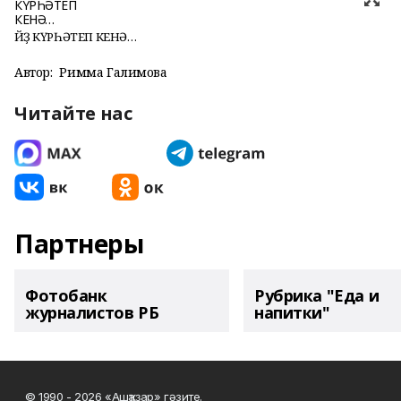
ЙӨҘ КҮРҺӘТЕП КЕНӘ…
Автор:
Римма Галимова
Читайте нас
Партнеры
Фотобанк
Рубрика "Еда и
журналистов РБ
напитки"
© 1990 - 2026 «Ашҡаҙар» гәзите.