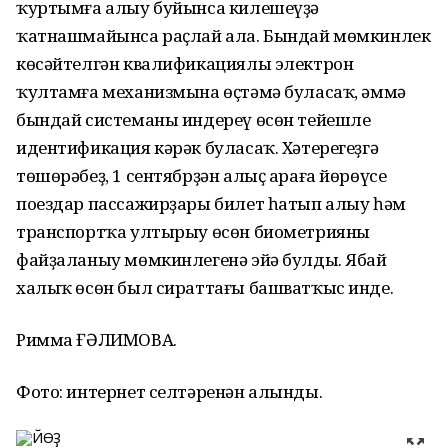
ҡуртымға алыу буйынса килешеүҙә
ҡатнашмайынса раҫлай ала. Бындай мөмкинлек
көсәйтелгән квалификациялы электрон
ҡултамға механизмына өҫтәмә буласаҡ, әммә
бындай системаны индереү өсөн тейешле
идентификация кәрәк буласаҡ. Хәтерегеҙгә
төшөрәбеҙ, 1 сентябрҙән алыҫ араға йөрөүсе
поездар пассажирҙары билет һатып алыу һәм
транспортҡа ултырыу өсөн биометрияны
файҙаланыу мөмкинлегенә эйә булды. Ябай
халыҡ өсөн был сираттағы башватҡыс инде.
Римма ҒӘЛИМОВА.
Фото: интернет селтәренән алынды.