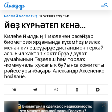
Ашҡаҙар
Белмәй ҡалмағыҙ
17 ОКТЯБРЯ 2025, 11:45
ЙӨҘ КҮРҺӘТЕП КЕНӘ…
Киләһе йылдың 1 июленән рәсәйҙәр
биометрия ярҙамында күсемһеҙ милек
менән килешеүҙәрҙе дистанцион теркәй
ала. Был хаҡта 17 октябрҙә Дәүләт
думаһының Төҙөлөш һәм торлаҡ
-коммуналь хужалыҡ буйынса комитеты
рәйесе урынбаҫары Александр Аксененко
һөйләне.