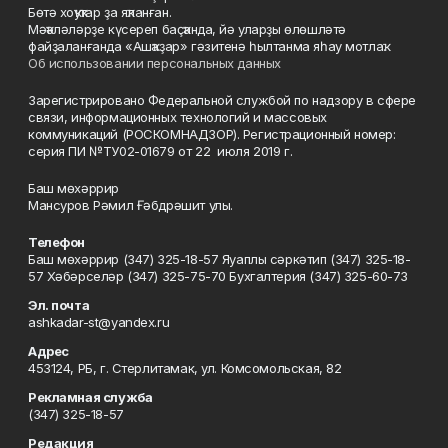
Бөтә хоҡуҡтар ҙа яҡланған.
Мәҡәләләрҙе күсереп баҫҡанда, йә уларҙы өлөшләтә
файҙаланғанда «Ашҡаҙар» гәзитенә һылтанма яһау мотлаҡ.
Об использовании персональных данных
Зарегистрировано Федеральной службой по надзору в сфере
связи, информационных технологий и массовых
коммуникаций (РОСКОМНАДЗОР). Регистрационный номер:
серия ПИ №ТУ02-01679 от 22 июля 2019 г.
Баш мөхәррир
Мансуров Рәмил Ғәбдрәшит улы.
Телефон
Баш мөхәррир (347) 325-18-57 Яуаплы сәркәтип (347) 325-18-
57 Хәбәрселәр (347) 325-75-70 Бухгалтерия (347) 325-60-73
Эл. почта
ashkadar-st@yandex.ru
Адрес
453124, РБ, г. Стерлитамак, ул. Комсомольская, 82
Рекламная служба
(347) 325-18-57
Редакция