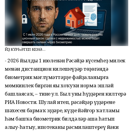
ЙӨҘ КҮРҺӘТЕП КЕНӘ…
- 2026 йылдың 1 июленән Рәсәйҙә күсемһеҙ милек
менән дистанцион килешеүҙәр төҙөгәндә
биометрик мәғлүмәттәрҙе файҙаланырға
мөмкинлек биргән яңы хоҡуҡи норма эшләй
башлаясаҡ, – тине ул. Был уның һүҙҙәрен килтерә
РИА Новости. Шулай итеп, рәсәйҙәр үҙҙәренең
шәхесен бармаҡ эҙҙәре, күҙҙең йәйғор ҡатламы
һәм башҡа биометрик билдәләр аша һатып
алыу-һатыу, ипотеканы рәсмиләштереү йәки