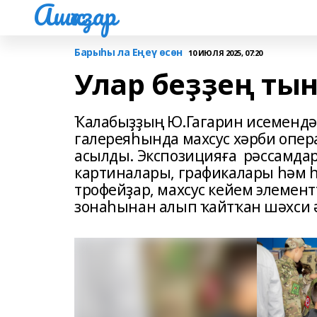
Ашҡаҙар
Барыһы ла Еңеү өсөн
10 ИЮЛЯ 2025, 07:20
Улар беҙҙең ты
Ҡалабыҙҙың Ю.Гагарин исемендә
галереяһында махсус хәрби опе
асылды. Экспозицияға рәссамда
картиналары, графикалары һәм һ
трофейҙар, махсус кейем элемен
зонаһынан алып ҡайтҡан шәхси 