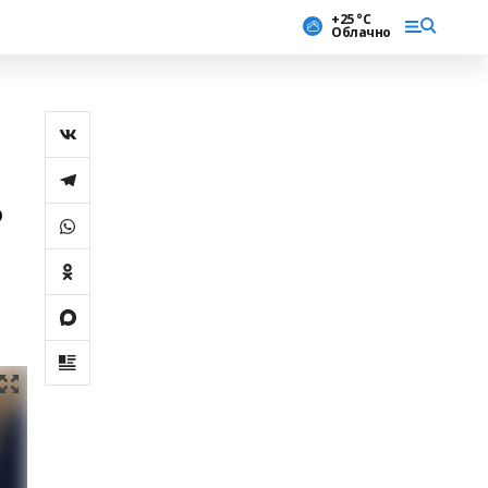
+25 °С
Облачно
ә