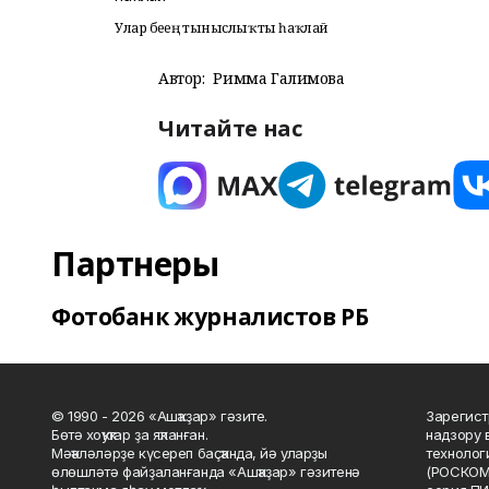
Улар беҙҙең тыныслыҡты һаҡлай
Автор:
Римма Галимова
Читайте нас
Партнеры
Фотобанк журналистов РБ
© 1990 - 2026 «Ашҡаҙар» гәзите.
Зарегист
Бөтә хоҡуҡтар ҙа яҡланған.
надзору 
Мәҡәләләрҙе күсереп баҫҡанда, йә уларҙы
технолог
өлөшләтә файҙаланғанда «Ашҡаҙар» гәзитенә
(РОСКОМ