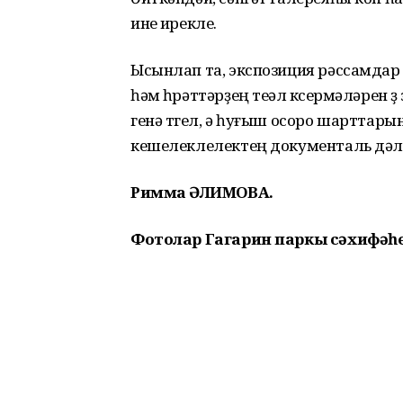
инеү ирекле.
Ысынлап та, экспозиция рәссамда
һәм һүрәттәрҙең теүәл күсермәләрен 
генә түгел, ә һуғыш осоро шартта
кешелеклелектең документаль дәл
Римма ҒӘЛИМОВА.
Фотолар Гагарин паркы сәхифәһ