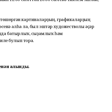
р төшөргән картиналарҙың, графикаларҙың
үҙ эсенә алһа ла, был эштәр художестволы әҫәр
рында батырлыҡ, сыҙамлыҡ һәм
иле булып тора.
енән алынды.