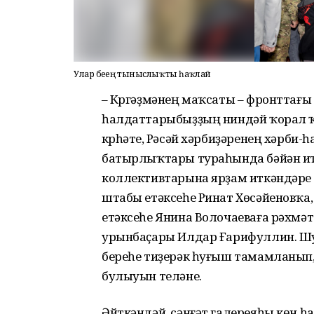
Улар беҙҙең тыныслыҡты һаҡлай
– Күргәҙмәнең маҡсаты – фронттағы 
һалдаттарыбыҙҙың ниндәй ҡорал ҡ
күрһәтеү, Рәсәй хәрбиҙәренең хәрби-
батырлыҡтары тураһында бәйән ите
коллективтарына ярҙам иткәндәре
штабы етәксеһе Ринат Хөсәйеновҡа
етәксеһе Янина Волочаеваға рәхмәт
урынбаҫары Илдар Ғарифуллин. Ш
береһе тиҙерәк һуғыш тамамланып,
булыуын теләне.
Әйткәндәй, сәнғәт галереяһы көн һа