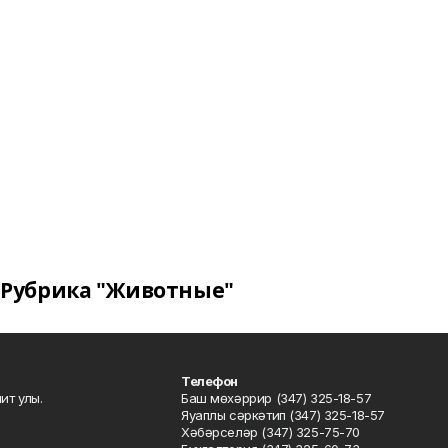
Рубрика "Животные"
Телефон
ит улы.
Баш мөхәррир (347) 325-18-57
Яуаплы сәркәтип (347) 325-18-57
Хәбәрселәр (347) 325-75-70