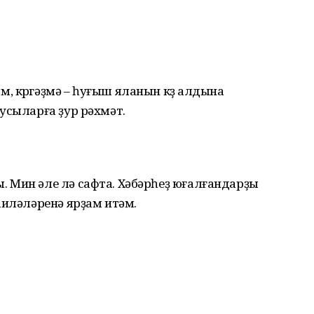
 күргәҙмә – һуғыш яланын күҙ алдына
усыларға ҙур рәхмәт.
 Мин әле лә сафта. Хәбәрһеҙ юғалғандарҙы
аиләләренә ярҙам итәм.