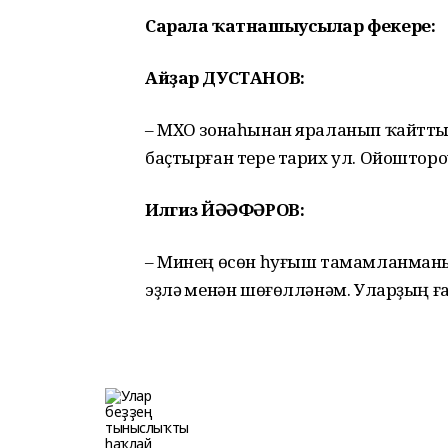
Сарала ҡатнашыусылар фекере:
Айҙар ДУСТАНОВ:
– МХО зонаһынан яраланып ҡайттым,
баҫтырған тере тарих ул. Ойошторо
Илгиз ЙӘҒӘФӘРОВ:
– Минең өсөн һуғыш тамамланманы.
эҙләү менән шөғөлләнәм. Уларҙың ғ