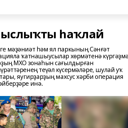
ныслыҡты һаҡлай
ге мәҙәниәт һәм ял паркының Сәнғәт
рацияла ҡатнашыусылар хөрмәтенә күргәҙм
рҙың МХО зонаһын сағылдырған
үрәттәренең теүәл күсермәләре, шулай уҡ
ттары, яугирҙарҙың махсус хәрби операция
әйберҙәре инә.