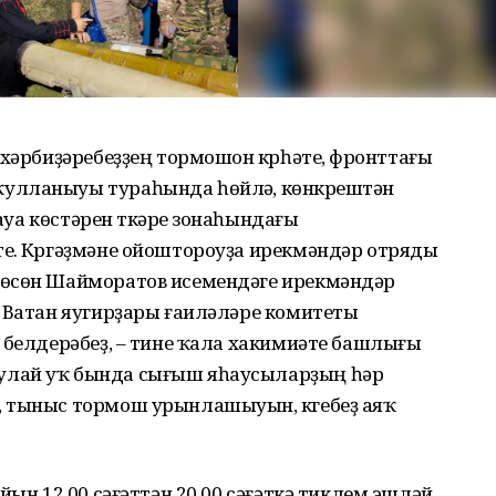
хәрбиҙәребеҙҙең тормошон күрһәтеү, фронттағы
улланыуы тураһында һөйләү, көнкүрештән
һауа көстәрен үткәреү зонаһындағы
ү. Күргәҙмәне ойоштороуҙа ирекмәндәр отряды
 өсөн Шайморатов исемендәге ирекмәндәр
, Ватан яугирҙары ғаиләләре комитеты
 белдерәбеҙ, – тине ҡала хакимиәте башлығы
улай уҡ бында сығыш яһаусыларҙың һәр
 тыныс тормош урынлашыуын, күгебеҙ аяҡ
йын 12.00 сәғәттән 20.00 сәғәткә тиклем эшләй,