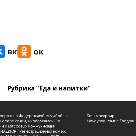
Рубрика "Еда и напитки"
рировано Федеральной службой по
Баш мөхәррир
в сфере связи, информационных
Мансуров Рәмил Ғәбдрәш
ий и массовых коммуникаций
НАДЗОР). Регистрационный номер: