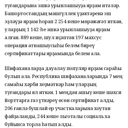
туғандарына эшкә урынлашыуҙа ярҙам итәләр.
Башҡортостандың мәшғүллек үҙәктәренә эш
эҙләүҙә ярҙам һорап 2 254 кеше мөрәжәғәт иткән,
уларҙың 1 142-һе эшкә урынлашыуҙа ярҙам
алған. 889 кеше, шул иҫәптән 197 махсус
операция ҡатнашыусыһы белем биреү
сертификаттары ярҙамында белем ала.
Шифаханаларҙа дауалау популяр ярҙам сараһы
булып ҡала. Республика шифаханаларында 7 мең
самаһы хәрби хеҙмәткәр һәм уларҙың
туғандары ял иткән. 1 меңдән ашыу кеше шәхси
йорттарға газ үткәреү өсөн сертификат алды,
206 ғаилә бушлай ер участкаларына хоҡуҡтан
файҙаланды, 244 кеше льготалы социаль хаҡ
буйынса торлаҡ һатып алды.