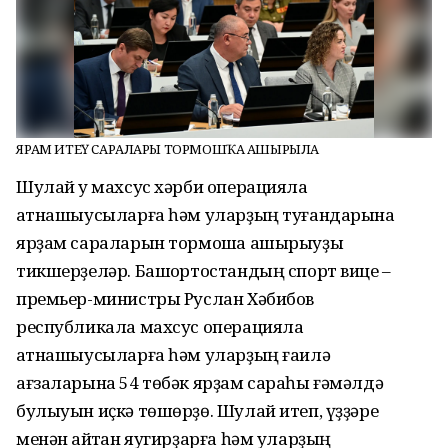
ЯРҘАМ ИТЕҮ САРАЛАРЫ ТОРМОШҠА АШЫРЫЛА
Шулай уҡ махсус хәрби операцияла
ҡатнашыусыларға һәм уларҙың туғандарына
ярҙам сараларын тормошҡа ашырыуҙы
тикшерҙеләр. Башҡортостандың спорт вице –
премьер-министры Руслан Хәбибов
республикала махсус операцияла
ҡатнашыусыларға һәм уларҙың ғаилә
ағзаларына 54 төбәк ярҙам сараһы ғәмәлдә
булыуын иҫкә төшөрҙө. Шулай итеп, үҙҙәре
менән ҡайтҡан яугирҙарға һәм уларҙың