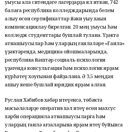
уҡыусы ҡала ситендәге лагерҙарҙа ял иткән, 742
балаға республика колледждарында белем
алыу өсөн сертификаттар йәки уҡыу хаҡын
компенсациялау бирелгән. 20 мең уҡыусы һәм
колледж студенттары бушлай туҡлана. Үҙәктә
ҡатнашыусылар һәм уларҙың ғаиләләре «Ғаилә»
үҙәктәрендә, медицина ойошмаларында,
республика йәштәр социаль-психология
үҙәгендә консультация һәм психологик ярҙам
күрһәтеү хоҡуғынан файҙалана. Ә 3,5 меңдән
ашыу кеше бушлай юридик ярҙам алған.
Руслан Хәбибов хәбәр итеүенсә, төбәктә
мәсьәләләрҙе оператив хәл итеү өсөн махсус
хәрби операцияла ҡатнашыусыларға һәм
уларҙың ғаилә ағзаларына ярҙам итеү буйынса