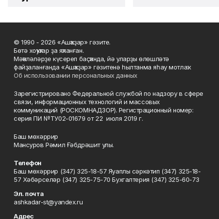
© 1990 - 2026 «Ашҡаҙар» гәзите.
Бөтә хоҡуҡтар ҙа яҡланған.
Мәҡәләләрҙе күсереп баҫҡанда, йә уларҙы өлөшләтә
файҙаланғанда «Ашҡаҙар» гәзитенә һылтанма яһау мотлаҡ.
Об использовании персональных данных
Зарегистрировано Федеральной службой по надзору в сфере
связи, информационных технологий и массовых
коммуникаций (РОСКОМНАДЗОР). Регистрационный номер:
серия ПИ №ТУ02-01679 от 22 июля 2019 г.
Баш мөхәррир
Мансуров Рәмил Ғәбдрәшит улы.
Телефон
Баш мөхәррир (347) 325-18-57 Яуаплы сәркәтип (347) 325-18-
57 Хәбәрселәр (347) 325-75-70 Бухгалтерия (347) 325-60-73
Эл. почта
ashkadar-st@yandex.ru
Адрес