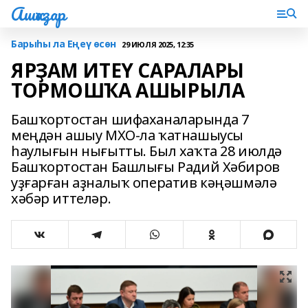
Ашҡаҙар
Барыһы ла Еңеү өсөн
29 ИЮЛЯ 2025, 12:35
ЯРҘАМ ИТЕҮ САРАЛАРЫ
ТОРМОШҠА АШЫРЫЛА
Башҡортостан шифаханаларында 7
меңдән ашыу МХО-ла ҡатнашыусы
һаулығын нығытты. Был хаҡта 28 июлдә
Башҡортостан Башлығы Радий Хәбиров
уҙғарған аҙналыҡ оператив кәңәшмәлә
хәбәр иттеләр.