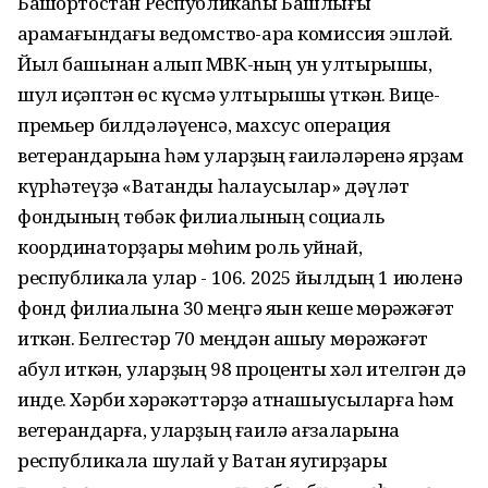
Башҡортостан Республикаһы Башлығы
ҡарамағындағы ведомство-ара комиссия эшләй.
Йыл башынан алып МВК-ның ун ултырышы,
шул иҫәптән өс күсмә ултырышы үткән. Вице-
премьер билдәләүенсә, махсус операция
ветерандарына һәм уларҙың ғаиләләренә ярҙам
күрһәтеүҙә «Ватанды һаҡлаусылар» дәүләт
фондының төбәк филиалының социаль
координаторҙары мөһим роль уйнай,
республикала улар - 106. 2025 йылдың 1 июленә
фонд филиалына 30 меңгә яҡын кеше мөрәжәғәт
иткән. Белгестәр 70 меңдән ашыу мөрәжәғәт
ҡабул иткән, уларҙың 98 проценты хәл ителгән дә
инде. Хәрби хәрәкәттәрҙә ҡатнашыусыларға һәм
ветерандарға, уларҙың ғаилә ағзаларына
республикала шулай уҡ Ватан яугирҙары