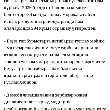
ғаиләләре комитетының төбәк бүлексәһе ярҙам
күрһәтә. 2025 йылдың 1 июленә комитет
белгестәре 84 меңдән ашыу мөрәжәғәт ҡабул
иткән, республика райондарында һәм
ҡалаларында 294 күсмә осрашыу үткәрелгән.
– Беҙгә төп бурыстарға иғтибарҙы туплау мөһим
– ул өйҙәренә ҡайтҡан махсус хәрби операцияла
ҡатнашыусыларҙы тулыһынса медицина
тикшереүе һәм уларҙың ғаиләләренә ярҙам итеү.
Беҙ уларға эш табырға һәм йәмғиәткә
яраҡлашырға ярҙам итергә тейешбеҙ, – тине
Руслан Хәбибов.
- Демобилизацияланған хәрбиҙәр менән
диспансерлаштырыу, медицина
реабилитацияһы, эшкә урынлашыуҙа ярҙам итеү