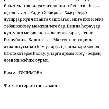
йәһәтенән эш дауам ителергә тейеш, тип һыҙыҡ
өҫтөнә алды Радий Хәбиров. - Хәҙер беҙҙә
яугирҙар күпләп ҡайта башлағас , эште киләсәккә
төбәп көйләү мөмкинлеге бар. Бында һорауҙар
күп, улар менән шөғөлләнергә кәрәк, – тине
Республика Башлығы. – Махсус операцияла
ҡатнашыусылар һәм уларҙың ғаиләләре менән
бәйле хәтерҙе һаҡлау, уларға ярҙам итеү - беҙҙең
өсөн иң мөһим бурыс.
Римма ҒӘЛИМОВА.
Фото: интернеттан алынды.