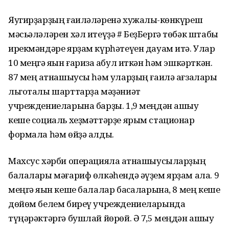
Яугирҙарҙың ғаиләләренә хужалыҡ-көнкүреш
мәсьәләләрен хәл итеүҙә # БеҙБергә төбәк штабы
ирекмәндәре ярҙам күрһәтеүен дауам итә. Улар
10 меңгә яҡын ғариза ҡабул иткән һәм эшкәрткән.
87 мең ҡатнашыусы һәм уларҙың ғаилә ағзалары
льготалы шарттарҙа мәҙәниәт
учреждениеларына барҙы. 1,9 меңдән ашыу
кеше социаль хеҙмәттәрҙе ярым стационар
формала һәм өйҙә алды.
Махсус хәрби операцияла ҡатнашыусыларҙың
балалары мәғариф өлкәһендә әүҙем ярҙам ала. 9
меңгә яҡын кеше балалар баҡсаларына, 8 мең кеше
дөйөм белем биреү учреждениеларында
түңәрәктәргә бушлай йөрөй. Ә 7,5 меңдән ашыу