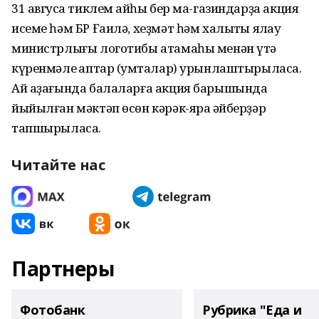
31 авгусҡа тиклем ҡайһы бер ма-газиндарҙа акция
исеме һәм БР Ғаилә, хеҙмәт һәм халыҡты яҡлау
министрлығы логотибы атамаһы менән үтә
күренмәле ҡаптар (ҡумталар) урынлаштырыласаҡ.
Ай аҙағында балаларға акция барышында
йыйылған мәктәп өсөн кәрәк-яраҡ әйберҙәр
тапшырыласаҡ.
Читайте нас
Партнеры
Фотобанк
Рубрика "Еда и