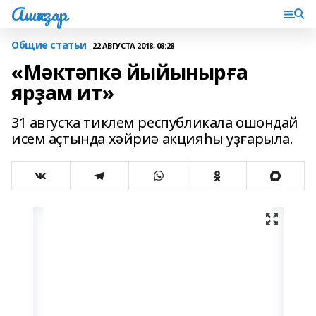
Ашҡаҙар
Общие статьи
22 АВГУСТА 2018, 08:28
«Мәктәпкә йыйынырға
ярҙам ит»
31 авгусҡа тиклем республикала ошондай
исем аҫтында хәйриә акцияһы уҙғарыла.