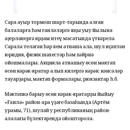
Сара ауыр тормош шарт-тарында ҡалған
балаларға һәм ғаиләләргә яңы уҡыу йылына
әҙерләнергә ярҙам итеү маҡсатында үткәрелә.
Сарала теләгән һәр кем ҡатнаша ала, шул иҫәптән
юридик, физик шәхестәр һәм хәйриә
ойошмалары. Акцияла ҡатнашыу өсөн мәктәп
өсөн кәрәк-яраҡтар алып килергә кәрәк: кәнсәләр
тауарҙары, мәктәп формалары, рюкзактар һ.б.
Мәктәпкә барыу өсөн кәрәк-яраҡтарҙы йыйыу
«Ғаилә» район-ара үҙәге базаһында (Артём
урамы, 71), шулай уҡ республиканың район-
ҡалалағы бүлектәрендә ойошторола.