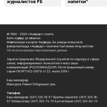
журналистов РБ
напитки"
© 1990 - 2026 «Ашҡаҙар» гәзите.
Бөтә хоҡуҡтар ҙа яҡланған.
Мәҡәләләрҙе күсереп баҫҡанда, йә уларҙы өлөшләтә
файҙаланғанда «Ашҡаҙар» гәзитенә һылтанма яһау мотлаҡ.
Об использовании персональных данных
Зарегистрировано Федеральной службой по надзору в сфере
связи, информационных технологий и массовых
коммуникаций (РОСКОМНАДЗОР). Регистрационный номер:
серия ПИ №ТУ02-01679 от 22 июля 2019 г.
Баш мөхәррир
Мансуров Рәмил Ғәбдрәшит улы.
Телефон
Баш мөхәррир (347) 325-18-57 Яуаплы сәркәтип (347) 325-18-
57 Хәбәрселәр (347) 325-75-70 Бухгалтерия (347) 325-60-73