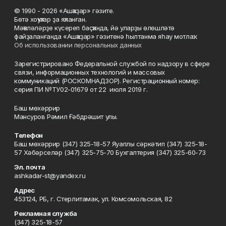
© 1990 - 2026 «Ашҡаҙар» гәзите.
Бөтә хоҡуҡтар ҙа яҡланған.
Мәҡәләләрҙе күсереп баҫҡанда, йә уларҙы өлөшләтә
файҙаланғанда «Ашҡаҙар» гәзитенә һылтанма яһау мотлаҡ.
Об использовании персональных данных
Зарегистрировано Федеральной службой по надзору в сфере
связи, информационных технологий и массовых
коммуникаций (РОСКОМНАДЗОР). Регистрационный номер:
серия ПИ №ТУ02-01679 от 22 июля 2019 г.
Баш мөхәррир
Мансуров Рәмил Ғәбдрәшит улы.
Телефон
Баш мөхәррир (347) 325-18-57 Яуаплы сәркәтип (347) 325-18-
57 Хәбәрселәр (347) 325-75-70 Бухгалтерия (347) 325-60-73
Эл. почта
ashkadar-st@yandex.ru
Адрес
453124, РБ, г. Стерлитамак, ул. Комсомольская, 82
Рекламная служба
(347) 325-18-57