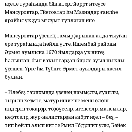
нәҫеле тураһында бәйән итергә йөррәт итеүсе
Мансуровтар, Ғәйетовтар һәм Мазиндар ғаиләһе
ярайһы уҡ ҙур мәғлүмәт туплаған ине.
Мансуровтар үҙенең тамырҙарынан алда тыуған
ере тураһында һөйләп үтте. Ишембай районы
Әрмет ауылына 1670 йылдарҙа уҡ нигеҙ
һалынған, был ваҡыттарҙан бирле ауыл ныҡлы
үҫешеп, Үрге һәм Түбәнге Әрмет ауылдары хасил
булған.
– Илебеҙ тарихында үҙенең намыҫлы, яуаплы,
тырыш хеҙмәте, матур йәшәйеше менән өлөш
индергән токарҙәр, төҙөүселәр, игенселәр, малсылар,
нефтселәр, жур-налистарҙан ғибәрәт нәҫел – беҙ, –
тип һөйләп алып китте Рәмил Ғәбдрәшит улы, Бөйөк