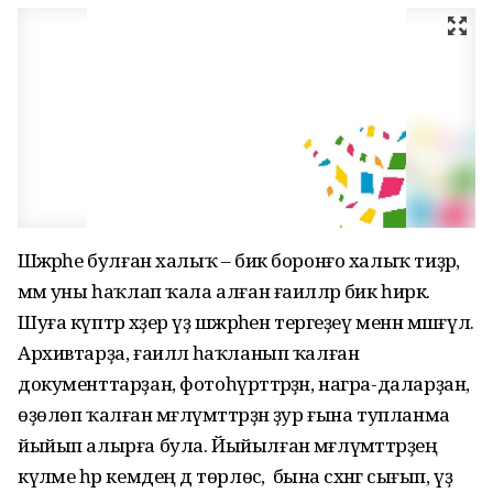
Шәжәрәһе булған халыҡ – бик боронғо халыҡ тиҙәр,
әммә уны һаҡлап ҡала алған ғаиләләр бик һирәк.
Шуға күптәр хәҙер үҙ шәжәрәһен тергеҙеү менән мәшғүл.
Архивтарҙа, ғаиләлә һаҡланып ҡалған
документтарҙан, фотоһүрәттәрҙән, награ-даларҙан,
өҙөлөп ҡалған мәғлүмәттәрҙән ҙур ғына тупланма
йыйып алырға була. Йыйылған мәғлүмәттәрҙең
күләме һәр кемдең дә төрлөсә, ә бына сәхнәгә сығып, үҙ