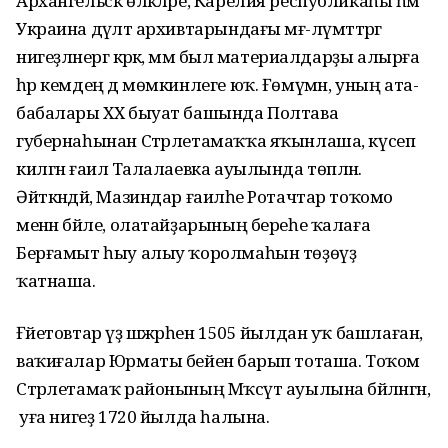
Архангельск өлкәләре, Карелия республикаһы һәм
Украина дәүләт архивтарындағы мәғ-лүмәттәргә
нигеҙләнергә кәрәк, әммә был материалдарҙы алырға
һәр кемдең дә мөмкинлеге юҡ. Ғөмүмән, уның ата-
бабалары ХХ быуат башында Полтава
губернаһынан Стәрлетамаҡҡа яҡынлаша, күсеп
килгән ғаилә Талалаевка ауылында төпләнә.
Әйткәндәй, Мазиндар ғаиләһе Ротачтар тоҡомо
менән бәйле, олатайҙарының береһе ҡалаға
Берғамыт һыу алыу ҡоролмаһын төҙөүҙә
ҡатнаша.
Ғәйетовтар үҙ шәжәрәһен 1505 йылдан уҡ башлаған,
ваҡиғалар Юрматы бейенә барып тоташа. Тоҡом
Стәрлетамаҡ районының Мәҡсүт ауылына бәйләнгән,
ә уға нигеҙ 1720 йылда һалына.