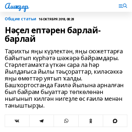
Ашҡаҙар
Общие статьи
16 ОКТЯБРЯ 2018, 08:28
Нәҫел ептәрен барлай-
барлай
Тарихты яңы күҙлектән, яңы сюжеттарға
байытып күрһәтә шәжәрә байрамдары.
Стәрлетамаҡта үткән сара ла һәр
йылдағыса йылы тәьҫораттар, киләсәккә
яңы өмөттәр уятып ҡалды.
Башҡортостанда Ғаилә йылына арналған
был байрам быуаттар төпкөлөнән
нығынып килгән нигеҙле өс ғаилә менән
таныштырҙы.