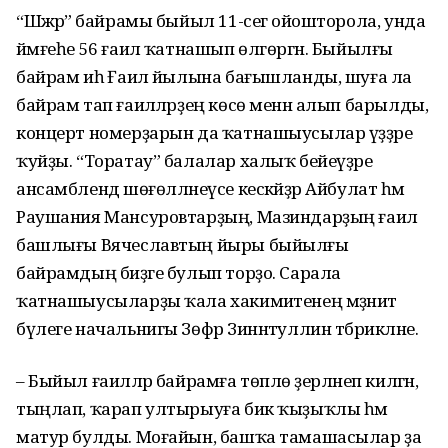
“Шәжәрә” байрамы быйыл 11-сегә ойошторола, унда
йәмғеһе 56 ғаилә ҡатнашып өлгөргән. Быйылғы
байрам иһә Ғаилә йылына бағышланды, шуға ла
байрам тап ғаиләләрҙең көсө менән алып барылды,
концерт номерҙарын да ҡатнашыусылар үҙҙәре
ҡуйҙы. “Торатау” балалар халыҡ бейеүҙәре
ансамблендә шөғөлләнеүсе кескәйҙәр Айбулат һәм
Раушания Мансуровтарҙың, Мазиндарҙың ғаилә
башлығы Вячеславтың йыры быйылғы
байрамдың биҙәге булып торҙо. Сарала
ҡатнашыусыларҙы ҡала хакимиәтенең мәҙәниәт
бүлеге начальнигы Зөфәр Зиннәтуллин тәбрикләне.
– Быйыл ғаиләләр байрамға төплө әҙерләнеп килгән,
тыңлап, ҡарап ултырыуға бик ҡыҙыҡлы һәм
матур булды. Моғайын, башҡа тамашасылар ҙа