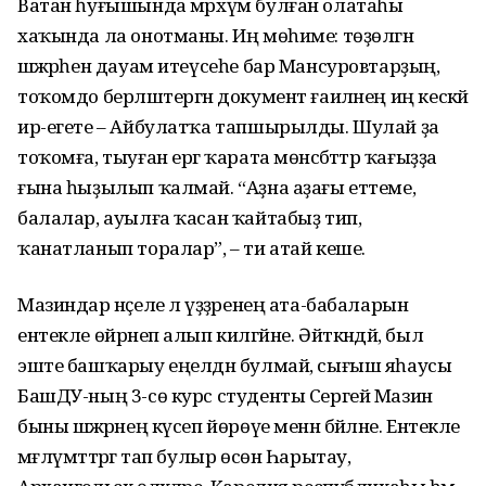
Ватан һуғышында мәрхүм булған олатаһы
хаҡында ла онотманы. Иң мөһиме: төҙөлгән
шәжәрәһен дауам итеүсеһе бар Мансуровтарҙың,
тоҡомдо берләштергән документ ғаиләнең иң кескәй
ир-егете – Айбулатҡа тапшырылды. Шулай ҙа
тоҡомға, тыуған ергә ҡарата мөнәсәбәттәр ҡағыҙҙа
ғына һыҙылып ҡалмай. “Аҙна аҙағы еттеме,
балалар, ауылға ҡасан ҡайтабыҙ тип,
ҡанатланып торалар”, – ти атай кеше.
Мазиндар нәҫеле лә үҙҙәренең ата-бабаларын
ентекле өйрәнеп алып килгәйне. Әйткәндәй, был
эште башҡарыу еңелдән булмай, сығыш яһаусы
БашДУ-ның 3-сө курс студенты Сергей Мазин
быны шәжәрәнең күсеп йөрөүе менән бәйләне. Ентекле
мәғлүмәттәргә тап булыр өсөн Һарытау,