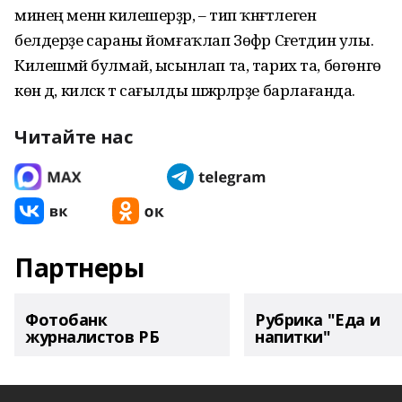
минең менән килешерҙәр, – тип ҡәнәғәтлеген
белдерҙе сараны йомғаҡлап Зөфәр Сәғетдин улы.
Килешмәй булмай, ысынлап та, тарих та, бөгөнгө
көн дә, киләсәк тә сағылды шәжәрәләрҙе барлағанда.
Читайте нас
Партнеры
Фотобанк
Рубрика "Еда и
журналистов РБ
напитки"