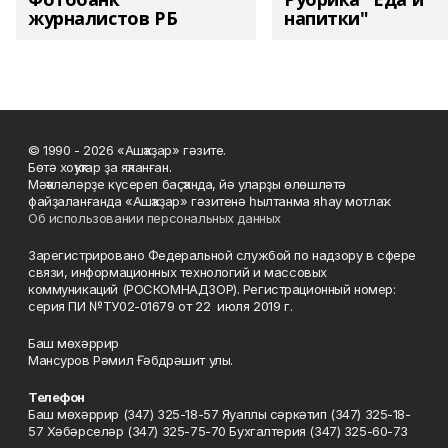
журналистов РБ
напитки"
© 1990 - 2026 «Ашҡаҙар» гәзите.
Бөтә хоҡуҡтар ҙа яҡланған.
Мәҡәләләрҙе күсереп баҫҡанда, йә уларҙы өлөшләтә
файҙаланғанда «Ашҡаҙар» гәзитенә һылтанма яһау мотлаҡ.
Об использовании персональных данных
Зарегистрировано Федеральной службой по надзору в сфере
связи, информационных технологий и массовых
коммуникаций (РОСКОМНАДЗОР). Регистрационный номер:
серия ПИ №ТУ02-01679 от 22 июля 2019 г.
Баш мөхәррир
Мансуров Рәмил Ғәбдрәшит улы.
Телефон
Баш мөхәррир (347) 325-18-57 Яуаплы сәркәтип (347) 325-18-
57 Хәбәрселәр (347) 325-75-70 Бухгалтерия (347) 325-60-73