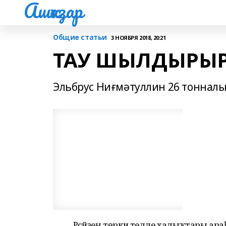
Ашҡаҙар
Общие статьи
3 НОЯБРЯ 2018, 20:21
ТАУ ШЫЛДЫРЫ
Эльбрус Ниғмәтуллин 26 тоннал
Рәсәйҙең төрки телле халыҡтары араһ