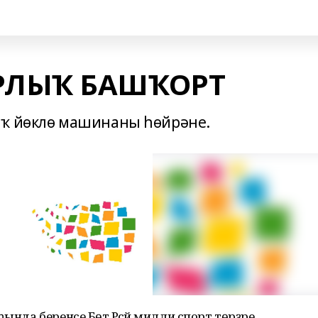
РЛЫҠ БАШҠОРТ
ыҡ йөклө машинаны һөйрәне.
ында беренсе Бөтә Рәсәй милли спорт төрҙәре