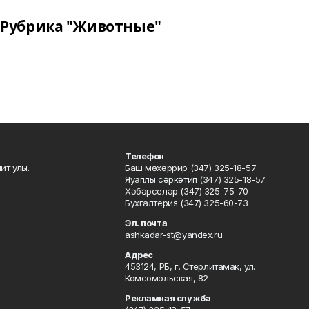
Рубрика "Животные"
Телефон
ит улы.
Баш мөхәррир (347) 325-18-57
Яуаплы сәркәтип (347) 325-18-57
Хәбәрселәр (347) 325-75-70
Бухгалтерия (347) 325-60-73
Эл. почта
ashkadar-st@yandex.ru
Адрес
453124, РБ, г. Стерлитамак, ул.
Комсомольская, 82
Рекламная служба