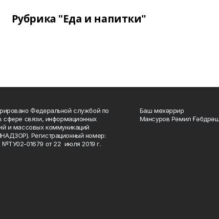
Рубрика "Еда и напитки"
рировано Федеральной службой по
Баш мөхәррир
в сфере связи, информационных
Мансуров Рәмил Ғәбдрәш
ий и массовых коммуникаций
НАДЗОР). Регистрационный номер:
 №ТУ02-01679 от 22 июля 2019 г.