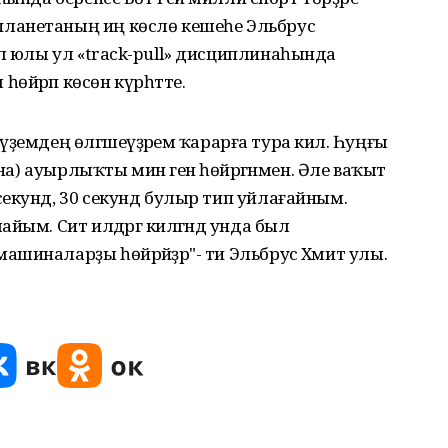
ланетаның иң көслө кешеһе Эльбрус
л юлы ул «track-pull» дисциплинаһында
өйрәп көсөн күрһәтте.
ә үҙемдең өлгәшеүҙәремә ҡарарға тура килә. Һуңғы
нна) ауырлыҡты мин генә һөйрәгәнмен. Әле ваҡыт
екунд, 30 секунд булыр тип уйлағайным.
йым. Сит илдәргә килгәндә унда был
шиналарҙы һөйрәйҙәр"- ти Эльбрус Хәмит улы.