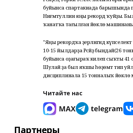
буйынса спартакиада барышында п
Ниғмәтуллин яңы рекорд ҡуйҙы. Бы
ҡанатҡа тағылған йөклө машинаны һ
"Яңы рекордҡа әҙерләнгәндә күпселект
10-15 йылдарҙа Рәсәйҙә бындай(26 то
буйынса оҙағыраҡ килеп сыҡты 41 с
Шулай ҙа был яҡшы һөҙөмтә тип уйла
дисциплинала 15 тонналыҡ йөклө ма
Читайте нас
Партнеры