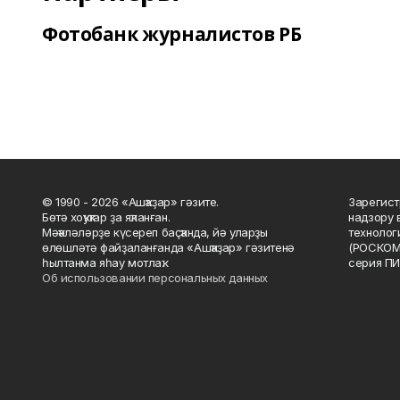
Фотобанк журналистов РБ
© 1990 - 2026 «Ашҡаҙар» гәзите.
Зарегист
Бөтә хоҡуҡтар ҙа яҡланған.
надзору 
Мәҡәләләрҙе күсереп баҫҡанда, йә уларҙы
технолог
өлөшләтә файҙаланғанда «Ашҡаҙар» гәзитенә
(РОСКОМ
һылтанма яһау мотлаҡ.
серия ПИ
Об использовании персональных данных