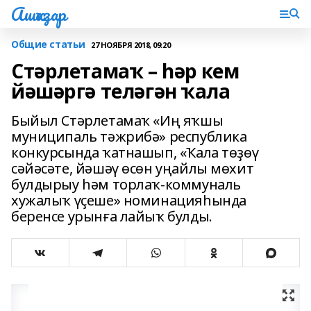
Ашҡаҙар
Общие статьи
27 НОЯБРЯ 2018, 09:20
Стәрлетамаҡ – һәр кем
йәшәргә теләгән ҡала
Быйыл Стәрлетамаҡ «Иң яҡшы
муниципаль тәжрибә» республика
конкурсында ҡатнашып, «Ҡала төҙөү
сәйәсәте, йәшәү өсөн уңайлы мөхит
булдырыу һәм торлаҡ-коммуналь
хужалыҡ үҫеше» номинацияһында
беренсе урынға лайыҡ булды.