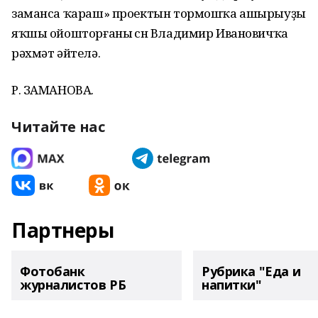
заманса ҡараш» проектын тормошҡа ашырыуҙы
яҡшы ойошторғаны өсөн Владимир Ивановичҡа
рәхмәт әйтелә.
Р. ЗАМАНОВА.
Читайте нас
Партнеры
Фотобанк
Рубрика "Еда и
журналистов РБ
напитки"