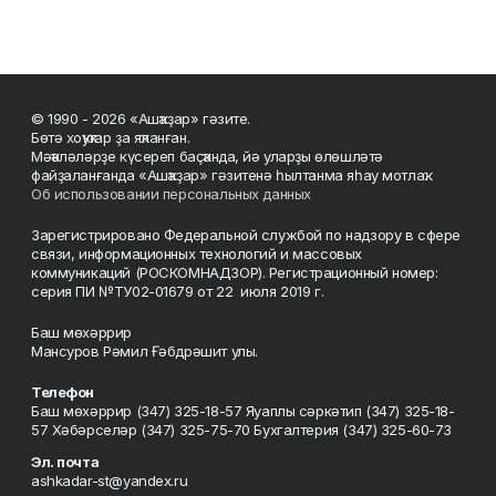
© 1990 - 2026 «Ашҡаҙар» гәзите.
Бөтә хоҡуҡтар ҙа яҡланған.
Мәҡәләләрҙе күсереп баҫҡанда, йә уларҙы өлөшләтә
файҙаланғанда «Ашҡаҙар» гәзитенә һылтанма яһау мотлаҡ.
Об использовании персональных данных
Зарегистрировано Федеральной службой по надзору в сфере
связи, информационных технологий и массовых
коммуникаций (РОСКОМНАДЗОР). Регистрационный номер:
серия ПИ №ТУ02-01679 от 22 июля 2019 г.
Баш мөхәррир
Мансуров Рәмил Ғәбдрәшит улы.
Телефон
Баш мөхәррир (347) 325-18-57 Яуаплы сәркәтип (347) 325-18-
57 Хәбәрселәр (347) 325-75-70 Бухгалтерия (347) 325-60-73
Эл. почта
ashkadar-st@yandex.ru