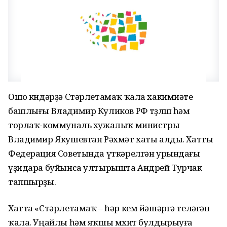
Ошо көндәрҙә Стәрлетамаҡ ҡала хакимиәте
башлығы Владимир Куликов РФ төҙөлөш һәм
торлаҡ-коммуналь хужалыҡ министры
Владимир Якушевтан Рәхмәт хаты алды. Хатты
Федерация Советында үткәрелгән урындағы
үҙидара буйынса ултырышта Андрей Турчак
тапшырҙы.
Хатта «Стәрлетамаҡ – һәр кем йәшәргә теләгән
ҡала. Уңайлы һәм яҡшы мөхит булдырыуға