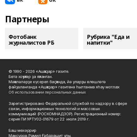
Партнеры
Фотобанк
Рубрика "Еда и
журналистов РБ
напитки"
© 1990 - 2026 «Ашҡаҙар» гәзите.
Бөтә хоҡуҡтар ҙа яҡланған.
Мәҡәләләрҙе күсереп баҫҡанда, йә уларҙы өлөшләтә
файҙаланғанда «Ашҡаҙар» гәзитенә һылтанма яһау мотлаҡ.
Об использовании персональных данных
Зарегистрировано Федеральной службой по надзору в сфере
связи, информационных технологий и массовых
коммуникаций (РОСКОМНАДЗОР). Регистрационный номер:
серия ПИ №ТУ02-01679 от 22 июля 2019 г.
Баш мөхәррир
Мансуров Рәмил Ғәбдрәшит улы.