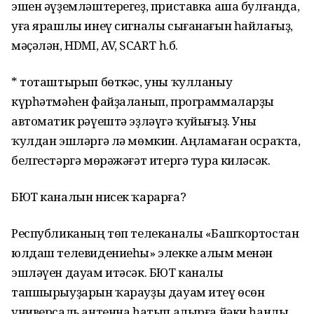
эшен әүҙемләштерегеҙ, приставка аша булғанда,
уға ярашлы инеү сигналы сығанағын һайлағыҙ,
мәҫәлән, HDMI, AV, SCART һ.б.
* тоташтырып бөткәс, уны ҡулланыу
күрһәтмәһен файҙаланып, программаларҙы
автоматик рәүештә эҙләүгә ҡуйығыҙ. Уны
ҡулдан эшләргә лә мөмкин. Аңламаған осраҡта,
белгестәргә мөрәжәғәт итергә тура киләсәк.
БЮТ каналын нисек ҡарарға?
Республиканың төп телеканалы «Башҡортостан
юлдаш телевидениеһы» элекке алым менән
эшләүен дауам итәсәк. БЮТ каналы
тапшырыуҙарын ҡарауҙы дауам итеү өсөн
универсаль антенна һатып алырға йәки һанлы