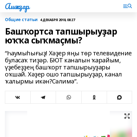
Ашҡаҙар
Общие статьи
4 ДЕКАБРЯ 2018, 08:27
Башҡортса тапшырыуҙар
юҡҡа сыҡмаҫмы?
“Һаумыһығыҙ! Хәҙер яңы төр телевидение
буласаҡ тиҙәр. БЮТ каналын ҡарайым,
үҙебеҙҙең башҡорт тапшырыуҙары
оҡшай. Хәҙер ошо тапшырыуҙар, канал
ҡалырмы икән?Сәлимә”.