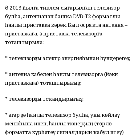
Ә 2013 йылға тиклем сығарылған телевизор
булһа, антеннанан башҡа DVB-T2 форматлы
һанлы приставка кәрәк. Был осраҡта антенна –
приставкаға, ә приставка телевизорға
тоташтырыла:
* телевизорҙы электр энергияһынан һүндерегеҙ;
* антенна кабелен һанлы телевизорға (йәки
приставкаға) тоташтырығыҙ;
* телевизорҙы тоҡандырығыҙ;
* әгәр ҙә һанлы телевизор булһа, уны көйләү
менюһына инеп, һанлы тюнерҙың (төрлө
форматта күрһәтеү сигналдарын ҡабул итеү)