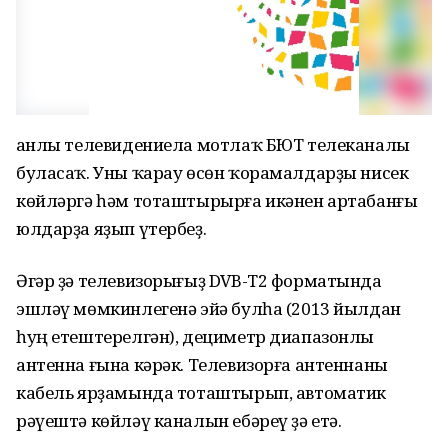
Һанлы телевидениела мотлаҡ БЮТ телеканалы
буласаҡ. Уны ҡарау өсөн ҡорамалдарҙы нисек
көйләргә һәм тоташтырырға икәнен артабанғы
юлдарҙа яҙып үтербеҙ.
Әгәр ҙә телевизорығыҙ DVB-T2 форматында
эшләү мөмкинлегенә эйә булһа (2013 йылдан
һуң етештерелгән), дециметр диапазонлы
антенна ғына кәрәк. Телевизорға антеннаны
кабель ярҙамында тоташтырып, автоматик
рәүештә көйләү каналын ебәреү ҙә етә.