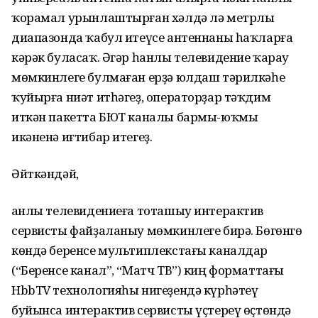
ҡорамал урынлаштырған хәлдә лә метрлы
диапазонда ҡабул итеүсе антеннаны һаҡларға
кәрәк буласаҡ. Әгәр һанлы телевидение ҡарау
мөмкинлеге булмаған ерҙә юлдаш тәрилкәһе
ҡуйырға ниәт итһәгеҙ, операторҙар тәҡдим
иткән пакетта БЮТ каналы бармы-юҡмы
икәненә иғтибар итегеҙ.
Әйткәндәй,
Һанлы телевидениеға тоташыу интерактив
сервисты файҙаланыу мөмкинлеге бирә. Бөгөнгө
көндә беренсе мультиплекстағы каналдар
(“Беренсе канал”, “Матч ТВ”) киң форматтағы
HbbTV технологияһы нигеҙендә күрһәтеү
буйынса интерактив сервисты үҫтереү өҫтөндә