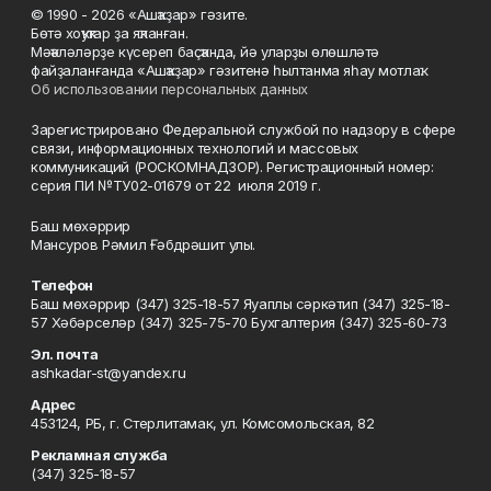
© 1990 - 2026 «Ашҡаҙар» гәзите.
Бөтә хоҡуҡтар ҙа яҡланған.
Мәҡәләләрҙе күсереп баҫҡанда, йә уларҙы өлөшләтә
файҙаланғанда «Ашҡаҙар» гәзитенә һылтанма яһау мотлаҡ.
Об использовании персональных данных
Зарегистрировано Федеральной службой по надзору в сфере
связи, информационных технологий и массовых
коммуникаций (РОСКОМНАДЗОР). Регистрационный номер:
серия ПИ №ТУ02-01679 от 22 июля 2019 г.
Баш мөхәррир
Мансуров Рәмил Ғәбдрәшит улы.
Телефон
Баш мөхәррир (347) 325-18-57 Яуаплы сәркәтип (347) 325-18-
57 Хәбәрселәр (347) 325-75-70 Бухгалтерия (347) 325-60-73
Эл. почта
ashkadar-st@yandex.ru
Адрес
453124, РБ, г. Стерлитамак, ул. Комсомольская, 82
Рекламная служба
(347) 325-18-57