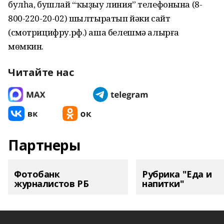
булһа, бушлай “ҡыҙыу линия” телефонына (8-
800-220-20-02) шылтыратып йәки сайт
(смотрицифру.рф.) аша белешмә алырға
мөмкин.
Читайте нас
Партнеры
Фотобанк
Рубрика "Еда и
журналистов РБ
напитки"