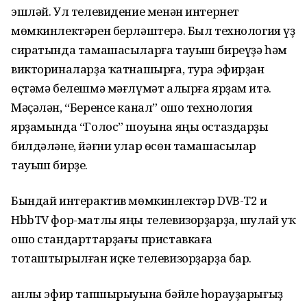
эшләй. Ул телевидение менән интернет
мөмкинлектәрен берләштерә. Был технология үҙ
сиратында тамашасыларға тауыш биреүҙә һәм
викториналарҙа ҡатнашырға, тура эфирҙан
өҫтәмә белешмә мәғлүмәт алырға ярҙам итә.
Мәҫәлән, “Беренсе канал” ошо технология
ярҙамында “Голос” шоуына яңы остаздарҙы
билдәләне, йәғни улар өсөн тамашасылар
тауыш бирҙе.
Бындай интерактив мөмкинлектәр DVB-T2 и
HbbTV фор-матлы яңы телевизорҙарҙа, шулай уҡ
ошо стандарттарҙағы приставкаға
тоташтырылған иҫке телевизорҙарҙа бар.
Һанлы эфир тапшырыуына бәйле һорауҙарығыҙ