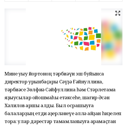
Мине уҡыу йортоноң тәрбиәүи эш буйынса
директор урынбаҫары Сәүҙә Ғәйнуллина,
тәрбиәсе Зөлфиә Сәйфуллина һәм Стәрлетамаҡ
яҙыусылар ойошмаһы етәксеһе, шағир Әҡсән
Хәлилов ҡаршы алды. Был осрашыуға
балаларҙың етди әҙерләнеүе әллә ҡайҙан һиҙелеп
тора: улар дәрестәр тамамланыуға ҡарамаҫтан