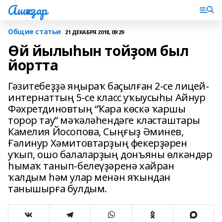
Ашҡаҙар
Общие статьи
21 ДЕКАБРЯ 2018, 09:29
Өй йылыһын тойҙом был
йортта
Гәзитебеҙҙә яңыраҡ баҫылған 2-се лицей-
интернаттың 5-се класс уҡыусыһы Айнур
Фәхретдиновтың “Ҡара көскә ҡаршы
торор тау” мәҡәләһендәге класташтары
Камелия Йосопова, Сыңғыҙ Әминев,
Ғәлинур Хәмитовтарҙың фекерҙәрен
уҡып, ошо балаларҙың донъяны өлкәндәр
һымаҡ танып-белеүҙәренә хайран
ҡалдым һәм улар менән яҡындан
танышырға булдым.