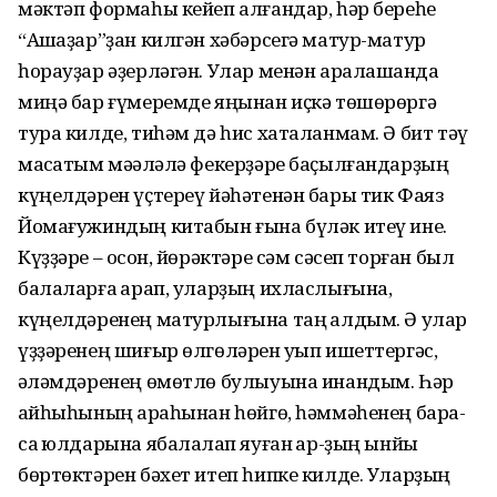
мәктәп формаһы кейеп алғандар, һәр береһе
“Ашҡаҙар”ҙан килгән хәбәрсегә матур-матур
һорауҙар әҙерләгән. Улар менән аралашҡанда
миңә бар ғүмеремде яңынан иҫкә төшөрөргә
тура килде, тиһәм дә һис хаталанмам. Ә бит тәү
маҡсатым мәҡәләлә фекерҙәре баҫылғандарҙың
күңелдәрен үҫтереү йәһәтенән бары тик Фаяз
Йомағужиндың китабын ғына бүләк итеү ине.
Күҙҙәре – осҡон, йөрәктәре сәм сәсеп торған был
балаларға ҡарап, уларҙың ихласлығына,
күңелдәренең матурлығына таң ҡалдым. Ә улар
үҙҙәренең шиғыр өлгөләрен уҡып ишеттергәс,
ҡәләмдәренең өмөтлө булыуына инандым. Һәр
ҡайһыһының арҡаһынан һөйгө, һәммәһенең бара-
саҡ юлдарына ябалаҡлап яуған ҡар-ҙың ынйы
бөртөктәрен бәхет итеп һипке килде. Уларҙың