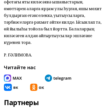
офоҡтағы яҡты киләсәккә ышаныстарын,
өмөттәрен аҡларға ярҙам ҡулы һуҙған, яҡшы мөхит
булдырған етәкселеккә, уҡытыусыларға,
тәрбиәселәргә рәхмәт әйтке килде. Ысынлап та,
өй йылыһы тойола был йортта. Балаларҙың
киләсәген алдан ҡайғыртыусылар эшләгәне
күренеп тора.
Р. ҒӘЛИМОВА.
Читайте нас
Партнеры