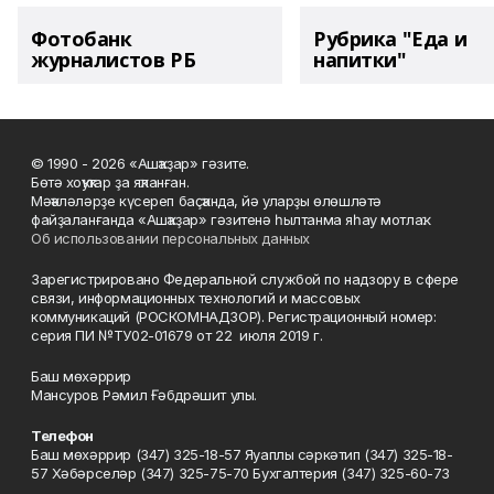
Фотобанк
Рубрика "Еда и
журналистов РБ
напитки"
© 1990 - 2026 «Ашҡаҙар» гәзите.
Бөтә хоҡуҡтар ҙа яҡланған.
Мәҡәләләрҙе күсереп баҫҡанда, йә уларҙы өлөшләтә
файҙаланғанда «Ашҡаҙар» гәзитенә һылтанма яһау мотлаҡ.
Об использовании персональных данных
Зарегистрировано Федеральной службой по надзору в сфере
связи, информационных технологий и массовых
коммуникаций (РОСКОМНАДЗОР). Регистрационный номер:
серия ПИ №ТУ02-01679 от 22 июля 2019 г.
Баш мөхәррир
Мансуров Рәмил Ғәбдрәшит улы.
Телефон
Баш мөхәррир (347) 325-18-57 Яуаплы сәркәтип (347) 325-18-
57 Хәбәрселәр (347) 325-75-70 Бухгалтерия (347) 325-60-73