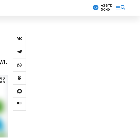
+26 °С
Ясно
ул.