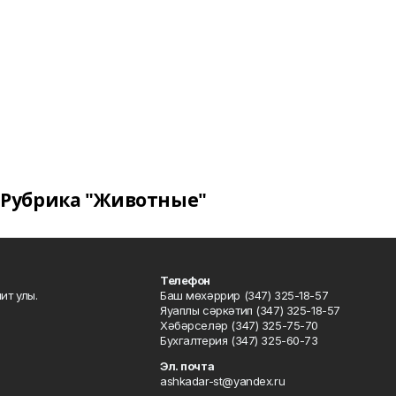
Рубрика "Животные"
Телефон
ит улы.
Баш мөхәррир (347) 325-18-57
Яуаплы сәркәтип (347) 325-18-57
Хәбәрселәр (347) 325-75-70
Бухгалтерия (347) 325-60-73
Эл. почта
ashkadar-st@yandex.ru