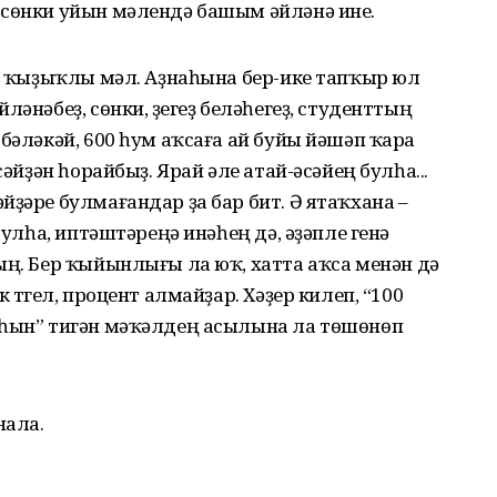
 сөнки уйын мәлендә башым әйләнә ине.
ер ҡыҙыҡлы мәл. Аҙнаһына бер-ике тапҡыр юл
әнәбеҙ, сөнки, үҙегеҙ беләһегеҙ, студенттың
бәләкәй, 600 һум аҡсаға ай буйы йәшәп ҡара
сәйҙән һорайбыҙ. Ярай әле атай-әсәйең булһа...
йҙәре булмағандар ҙа бар бит. Ә ятаҡхана –
булһа, иптәштәреңә инәһең дә, әҙәпле генә
ың. Бер ҡыйынлығы ла юҡ, хатта аҡса менән дә
 түгел, процент алмайҙар. Хәҙер килеп, “100
лһын” тигән мәҡәлдең асылына ла төшөнөп
нала.