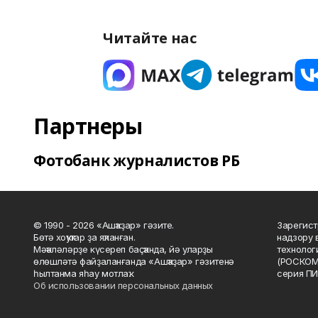
Читайте нас
Партнеры
Фотобанк журналистов РБ
© 1990 - 2026 «Ашҡаҙар» гәзите.
Зарегист
Бөтә хоҡуҡтар ҙа яҡланған.
надзору 
Мәҡәләләрҙе күсереп баҫҡанда, йә уларҙы
технолог
өлөшләтә файҙаланғанда «Ашҡаҙар» гәзитенә
(РОСКОМ
һылтанма яһау мотлаҡ.
серия ПИ
Об использовании персональных данных