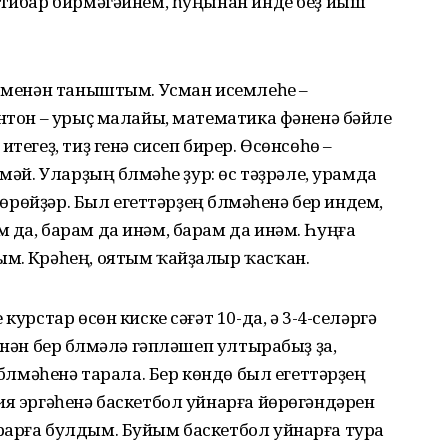
ғтибар бирмәгәйнем, һуңынан инде беҙ йыш
т менән таныштым. Усман исемлеһе –
Антон – урыҫ малайы, математика фәненә бәйле
тегеҙ, тиҙ генә сисеп бирер. Өсөнсөһө –
мәй. Уларҙың бүлмәһе ҙур: өс тәҙрәле, урамда
 йөрөйҙәр. Был егеттәрҙең бүлмәһенә бер индем,
 да, барам да инәм, барам да инәм. Һуңға
м. Күрәһең, оятым ҡайҙалыр ҡасҡан.
курстар өсөн киске сәғәт 10-да, ә 3-4-селәргә
енән бер бүлмәлә гәпләшеп ултырабыҙ ҙа,
 бүлмәһенә тарала. Бер көндө был егеттәрҙең
ия эргәһенә баскетбол уйнарға йөрөгәндәрен
рарға булдым. Буйым баскетбол уйнарға тура