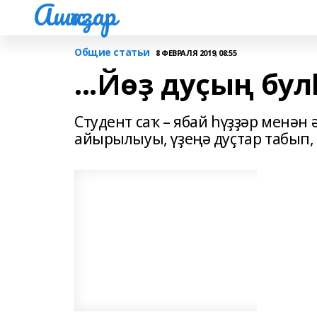
Ашҡаҙар
Общие статьи
8 ФЕВРАЛЯ 2019, 08:55
...Йөҙ дуҫың бу
Студент саҡ – ябай һүҙҙәр менән
айырылыуы, үҙеңә дуҫтар табып,