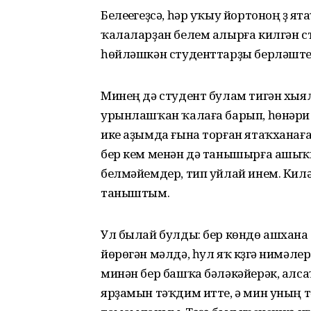
Белеүегеҙсә, һәр уҡыу йортоноң үҙ 
ҡалаларҙан белем алырға килгән с
һөйләшкән студенттарҙы берләште
Минең дә студент булам тигән хы
урынлашҡан ҡалаға барып, һөнәри 
ике аҙымда ғына торған ятаҡханағ
бер кем менән дә танышырға ашыҡм
белмәйемдер, тип уйлай инем. Кил
таныштым.
Ул былай булды: бер көндө ашхана 
йөрөгән мәлдә, һул яҡ күҙгә нимәл
минән бер башҡа бәләкәйерәк, алсаҡ
ярҙамын тәҡдим итте, ә мин уның т