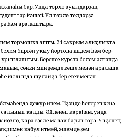
ятаҡханаһы бар. Унда төрлө ауылдарҙан,
туденттар йәшәй. Ул төрлө телдәрҙә
рә һәм аралаштыра.
ялым тормошҡа ашты. 24 саҡрым алыҫлыҡта
белем биргән уҡыу йортона индем һәм бер-
а урынлаштым. Беренсе курста белем алғанда
аным, сөнки мин үҙемде кеше менән аралаша
әһе йылында шулай ҙа бер егет менән
бүлмәһендә дежур инем. Иҙәнде һепереп кенә
ер салынып ҡалды. Әйләнеп ҡараһам, унда
 йөҙлө, ҡара сәсле малай баҫып тора. Ул үҙенең
әҡдимен ҡабул итмәй, эшемде үҙем