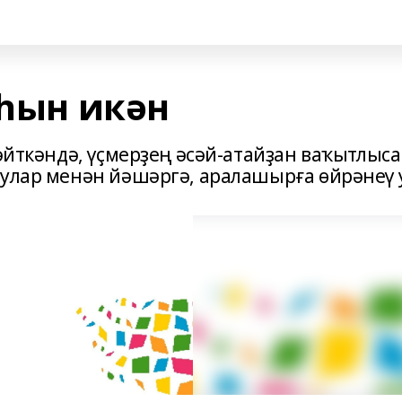
лһын икән
 әйткәндә, үҫмерҙең әсәй-атайҙан ваҡытлыса
 улар менән йәшәргә, аралашырға өйрәнеү 