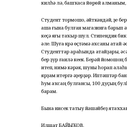
килһә лә, башҡаса йөрөй алманым,
Студент тормошо, әйткәндәй, үҙе б
аша ғына булған магазинға барып әйл
кеҫә яғы таҡыр шул. Стипендия бик 
әле. Шуға күрә өҫтәмә аҡсаны атай-ә
Студенттар араһында атайҙары, әсә
бер ҙур ғаилә кеүек. Берәй йомошоң 
итеп, нимә кәрәк, шуны һорап алаһ
ярҙам итергә әҙерҙәр. Иптәштәр банк
һум аҡсаң булғансы, 100 дуҫың бу
барам.
Бына нисек татыу йәшәйбеҙ ятаҡха
Илшат БАЙЫҠОВ.