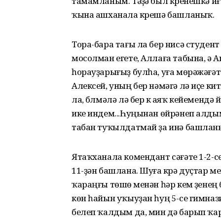
тамамланым. Тәүҙә был күренешкә и
ҡына ашханала күрешә башланыҡ.
Тора-бара тағы ла бер нисә студен
мосолман егете, Аллаға табына, ә 
һорауҙарығыҙ булһа, уға мөрәжәғәт и
Алексей, уның бер нәмәгә лә иҫе кит
ла, бүлмәлә лә бер үк аяҡ кейемендә
ике индем...Һуңынан өйрәнеп алдым
табан туҡылдатмай ҙа инә башланы
Ятаҡханала комендант сәғәте 1-2-се 
11-ҙән башлана. Шуға күрә дуҫтар м
ҡараңғы төшөү менән һәр кем үҙенең
көн һайын уҡыуҙан һуң 5-се гимназ
белеп ҡалдым да, мин дә барып ҡа