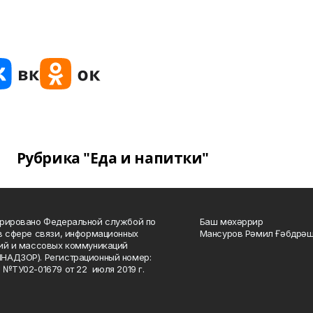
Рубрика "Еда и напитки"
рировано Федеральной службой по
Баш мөхәррир
в сфере связи, информационных
Мансуров Рәмил Ғәбдрәш
ий и массовых коммуникаций
НАДЗОР). Регистрационный номер:
 №ТУ02-01679 от 22 июля 2019 г.