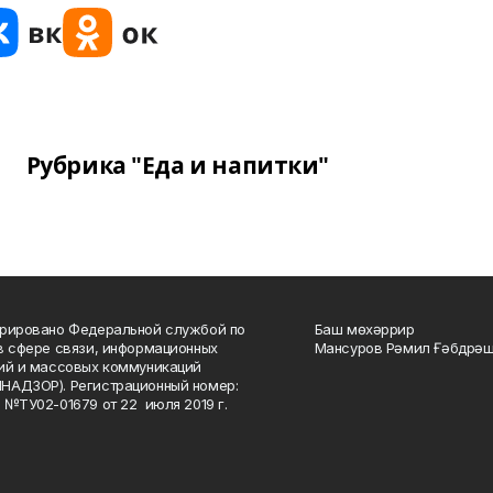
Рубрика "Еда и напитки"
рировано Федеральной службой по
Баш мөхәррир
в сфере связи, информационных
Мансуров Рәмил Ғәбдрәш
ий и массовых коммуникаций
НАДЗОР). Регистрационный номер:
 №ТУ02-01679 от 22 июля 2019 г.