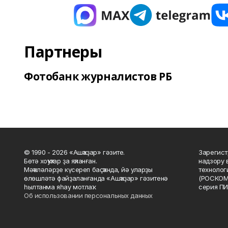
Партнеры
Фотобанк журналистов РБ
© 1990 - 2026 «Ашҡаҙар» гәзите.
Зарегист
Бөтә хоҡуҡтар ҙа яҡланған.
надзору 
Мәҡәләләрҙе күсереп баҫҡанда, йә уларҙы
технолог
өлөшләтә файҙаланғанда «Ашҡаҙар» гәзитенә
(РОСКОМ
һылтанма яһау мотлаҡ.
серия ПИ
Об использовании персональных данных