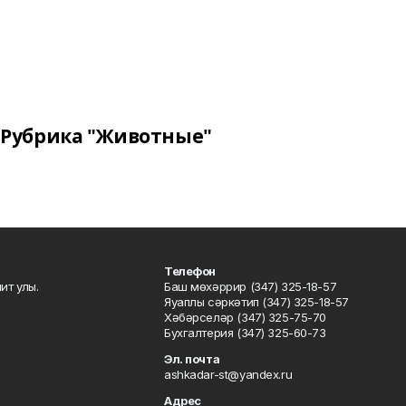
Рубрика "Животные"
Телефон
ит улы.
Баш мөхәррир (347) 325-18-57
Яуаплы сәркәтип (347) 325-18-57
Хәбәрселәр (347) 325-75-70
Бухгалтерия (347) 325-60-73
Эл. почта
ashkadar-st@yandex.ru
Адрес