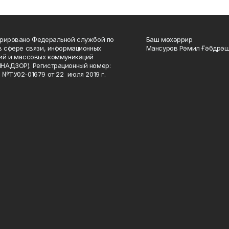
рировано Федеральной службой по
Баш мөхәррир
в сфере связи, информационных
Мансуров Рәмил Ғәбдрәш
ий и массовых коммуникаций
НАДЗОР). Регистрационный номер:
 №ТУ02-01679 от 22 июля 2019 г.