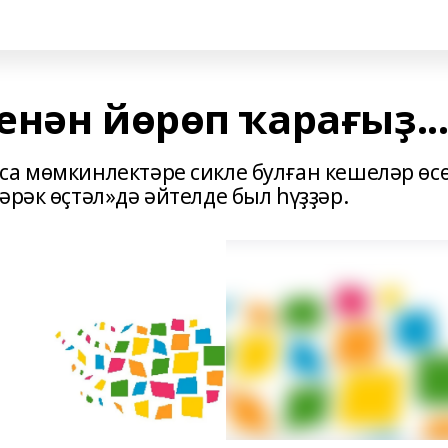
нән йөрөп ҡарағыҙ..
са мөмкинлектәре сикле булған кешеләр өс
әрәк өҫтәл»дә әйтелде был һүҙҙәр.