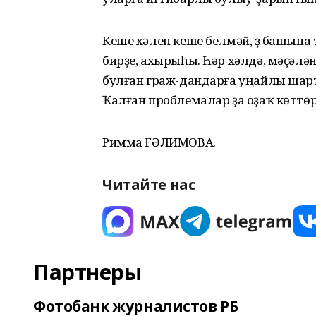
Кеше хәлен кеше белмәй, үҙ башына
бирҙе, ахырыһы. Һәр хәлдә, мәҫәлә
булған граж-дандарға уңайлы шарт
Ҡалған проблемалар ҙа оҙаҡ көттө
Римма ҒӘЛИМОВА.
Читайте нас
Партнеры
Фотобанк журналистов РБ