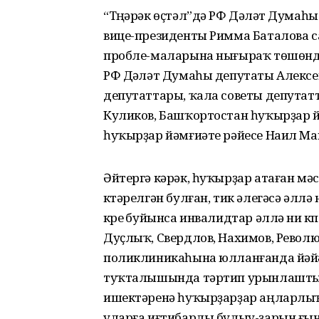
“Түңәрәк өҫтәл”дә РФ Дәүләт Дума
вице-президенты Римма Баталова
пробле-маларына нығыраҡ төшөндө
РФ Дәүләт Думаһы депутаты Алексе
депутаттары, ҡала советы депута
Куликов, Башҡортостан һуҡырҙар 
һуҡырҙар йәмғиәте рәйесе Наил М
Әйтергә кәрәк, һуҡырҙар атаған мә
күтәрелгән булған, тик әлегәсә әллә
күреү буйынса инвалидтар әллә ни кү
Дуҫлыҡ, Свердлов, Нахимов, Револ
поликлиникаһына юлланғанда йәйәүл
туҡталышында тәртип урынлаштыр
ишектәренә һуҡырҙарҙар аңларлы
уларға иғтибарлы булыу-ҙарын ғын