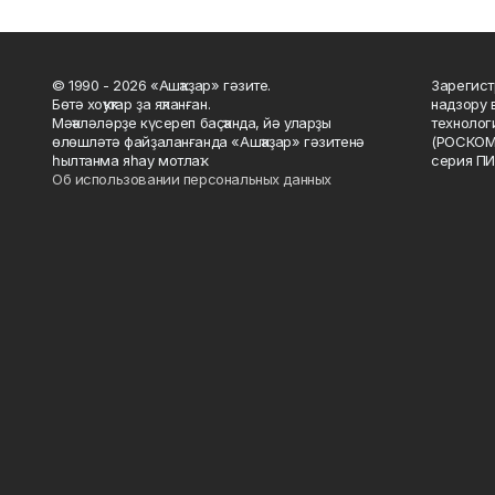
© 1990 - 2026 «Ашҡаҙар» гәзите.
Зарегист
Бөтә хоҡуҡтар ҙа яҡланған.
надзору 
Мәҡәләләрҙе күсереп баҫҡанда, йә уларҙы
технолог
өлөшләтә файҙаланғанда «Ашҡаҙар» гәзитенә
(РОСКОМ
һылтанма яһау мотлаҡ.
серия ПИ
Об использовании персональных данных