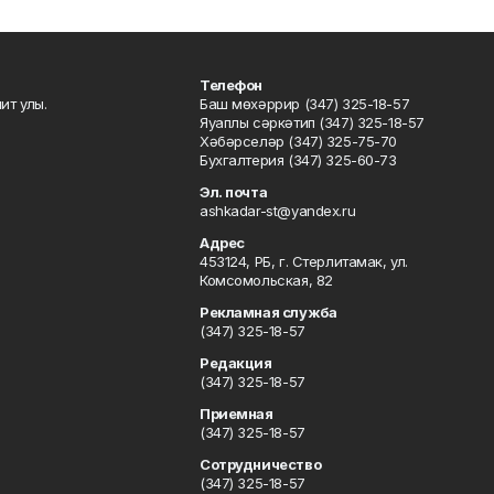
Телефон
ит улы.
Баш мөхәррир (347) 325-18-57
Яуаплы сәркәтип (347) 325-18-57
Хәбәрселәр (347) 325-75-70
Бухгалтерия (347) 325-60-73
Эл. почта
ashkadar-st@yandex.ru
Адрес
453124, РБ, г. Стерлитамак, ул.
Комсомольская, 82
Рекламная служба
(347) 325-18-57
Редакция
(347) 325-18-57
Приемная
(347) 325-18-57
Сотрудничество
(347) 325-18-57