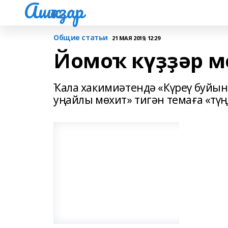
Ашҡаҙар
Общие статьи
21 МАЯ 2019, 12:29
Йомоҡ күҙҙәр ме
Ҡала хакимиәтендә «Күреү буйын
уңайлы мөхит» тигән темаға «түң