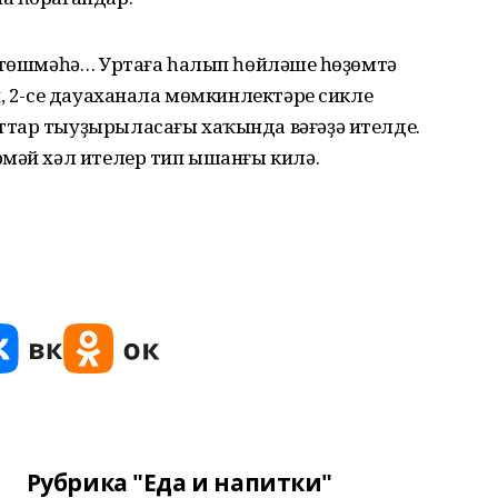
 төшмәһә… Уртаға һалып һөйләшеү һөҙөмтә
н, 2-се дауаханала мөмкинлектәре сикле
тар тыуҙырыласағы хаҡында вәғәҙә ителде.
рмәй хәл ителер тип ышанғы килә.
Рубрика "Еда и напитки"