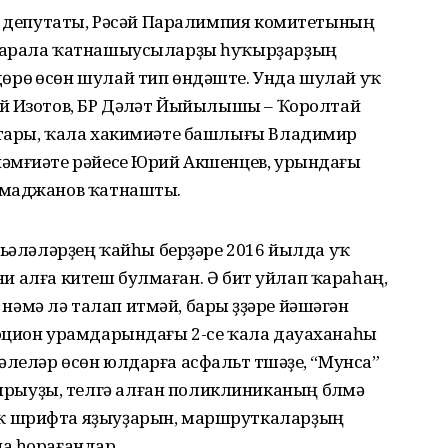
һы депутаты, Рәсәй Паралимпия комитетының
 сарала ҡатнашыусыларҙы һуҡырҙарҙың
рөү өсөн шулай тип өндәште. Унда шулай уҡ
й Изотов, БР Дәүләт Йыйылышы – Ҡоролтай
ттары, ҡала хакимиәте башлығы Владимир
йәмғиәте рәйесе Юрий Акшенцев, урындағы
амаджанов ҡатнашты.
сьәләләрҙең ҡайһы берҙәре 2016 йылда уҡ
 ни алға китеш булмаған. Ә бит уйлап ҡараһаң,
п нәмә лә талап итмәй, бары үҙҙәре йәшәгән
юцион урамдарындағы 2-се ҡала дауаханаһы
еләр өсөн юлдарға асфальт түшәүҙе, “Мунса”
ыуҙы, телгә алған поликлиниканың бүлмә
ҡ шрифта яҙыуҙарын, маршруткаларҙың
а һорағандар.