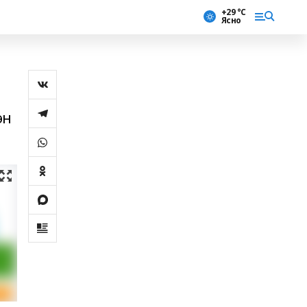
+29 °С
Ясно
.
өн