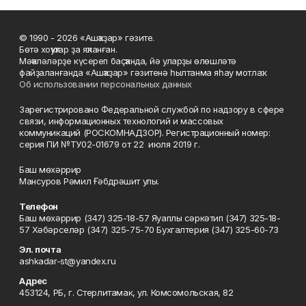
© 1990 - 2026 «Ашҡаҙар» гәзите.
Бөтә хоҡуҡтар ҙа яҡланған.
Мәҡәләләрҙе күсереп баҫҡанда, йә уларҙы өлөшләтә
файҙаланғанда «Ашҡаҙар» гәзитенә һылтанма яһау мотлаҡ.
Об использовании персональных данных
Зарегистрировано Федеральной службой по надзору в сфере
связи, информационных технологий и массовых
коммуникаций (РОСКОМНАДЗОР). Регистрационный номер:
серия ПИ №ТУ02-01679 от 22 июля 2019 г.
Баш мөхәррир
Мансуров Рәмил Ғәбдрәшит улы.
Телефон
Баш мөхәррир (347) 325-18-57 Яуаплы сәркәтип (347) 325-18-
57 Хәбәрселәр (347) 325-75-70 Бухгалтерия (347) 325-60-73
Эл. почта
ashkadar-st@yandex.ru
Адрес
453124, РБ, г. Стерлитамак, ул. Комсомольская, 82