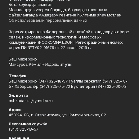
Бөтә хоҡуҡтар ҙа яҡланған.
Мәҡәләләрҙе күсереп баҫҡанда, йә уларҙы өлөшләтә
файҙаланғанда «Ашҡаҙар» гәзитенә һылтанма яһау мотлаҡ.
Об использовании персональных данных
Зарегистрировано Федеральной службой по надзору в сфере
связи, информационных технологий и массовых
коммуникаций (РОСКОМНАДЗОР). Регистрационный номер:
серия ПИ №ТУ02-01679 от 22 июля 2019 г.
Баш мөхәррир
Мансуров Рәмил Ғәбдрәшит улы.
Телефон
Баш мөхәррир (347) 325-18-57 Яуаплы сәркәтип (347) 325-18-
57 Хәбәрселәр (347) 325-75-70 Бухгалтерия (347) 325-60-73
Эл. почта
ashkadar-st@yandex.ru
Адрес
453124, РБ, г. Стерлитамак, ул. Комсомольская, 82
Рекламная служба
(347) 325-18-57
Редакция