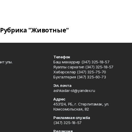
Рубрика "Животные"
Телефон
ит улы.
Баш мөхәррир (347) 325-18-57
Яуаплы сәркәтип (347) 325-18-57
Хәбәрселәр (347) 325-75-70
Бухгалтерия (347) 325-60-73
Эл. почта
ashkadar-st@yandex.ru
Адрес
453124, РБ, г. Стерлитамак, ул.
Комсомольская, 82
Рекламная служба
(347) 325-18-57
Редакция