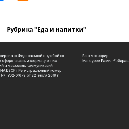
Рубрика "Еда и напитки"
рировано Федеральной службой по
Баш мөхәррир
в сфере связи, информационных
Мансуров Рәмил Ғәбдрәш
ий и массовых коммуникаций
НАДЗОР). Регистрационный номер:
 №ТУ02-01679 от 22 июля 2019 г.