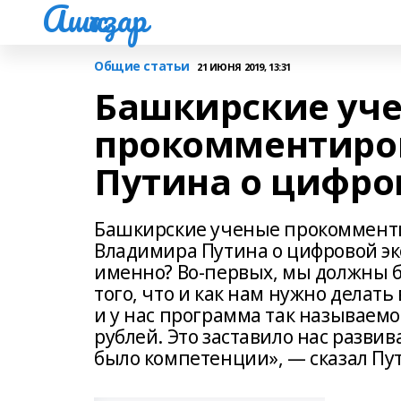
Ашҡаҙар
Общие статьи
21 ИЮНЯ 2019, 13:31
Башкирские уч
прокомментиро
Путина о цифро
Башкирские ученые прокомменти
Владимира Путина о цифровой эко
именно? Во-первых, мы должны б
того, что и как нам нужно делат
и у нас программа так называе
рублей. Это заставило нас развив
было компетенции», — сказал Пу