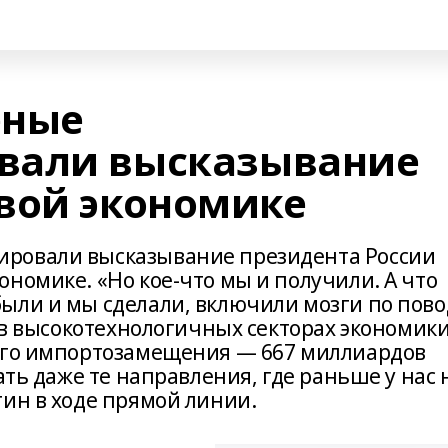
еные
вали высказывание
вой экономике
ровали высказывание президента России
номике. «Но кое-что мы и получили. А что
ыли и мы сделали, включили мозги по пово
ь в высокотехнологичных секторах экономики
мого импортозамещения — 667 миллиардов
ать даже те направления, где раньше у нас 
тин в ходе прямой линии.