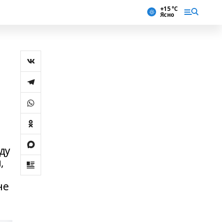
+15 °С
Ясно
ду
,
не