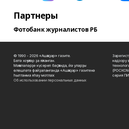
Партнеры
Фотобанк журналистов РБ
© 1990 - 2026 «Ашҡаҙар» гәзите.
Зарегист
Бөтә хоҡуҡтар ҙа яҡланған.
надзору 
Мәҡәләләрҙе күсереп баҫҡанда, йә уларҙы
технолог
өлөшләтә файҙаланғанда «Ашҡаҙар» гәзитенә
(РОСКОМ
һылтанма яһау мотлаҡ.
серия ПИ
Об использовании персональных данных