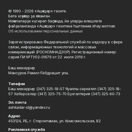
© 1990 - 2026 «Ашҡаҙар» гәзите.
Бөтә хоҡуҡтар ҙа яҡланған.
Мәҡәләләрҙе күсереп баҫҡанда, йә уларҙы өлөшләтә
файҙаланғанда «Ашҡаҙар» гәзитенә һылтанма яһау мотлаҡ.
Об использовании персональных данных
Зарегистрировано Федеральной службой по надзору в сфере
связи, информационных технологий и массовых
коммуникаций (РОСКОМНАДЗОР). Регистрационный номер:
серия ПИ №ТУ02-01679 от 22 июля 2019 г.
Баш мөхәррир
Мансуров Рәмил Ғәбдрәшит улы.
Телефон
Баш мөхәррир (347) 325-18-57 Яуаплы сәркәтип (347) 325-18-
57 Хәбәрселәр (347) 325-75-70 Бухгалтерия (347) 325-60-73
Эл. почта
ashkadar-st@yandex.ru
Адрес
453124, РБ, г. Стерлитамак, ул. Комсомольская, 82
Рекламная служба